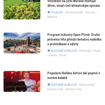
Vinobraní na jižní Moravě startuje
dříve, vinaři čelí klimatickým výzvám
FOLKLÓR
-
Jihomoravský
›
Břeclav
›
Mikulov
Program Industry Open Plzeň: Druhá
polovina léta přináší bohatou nabídku
s prohlídkami a výlety
KULTURNÍ UDÁLOSTI
-
Plzeňský
›
Plzeň
- město
› Plzeň
Populární Kalibra Action bál poprvé v
novém kabátě
KULTURNÍ UDÁLOSTI
-
Karlovarský
›
Karlovy Vary
› Karlovy Vary