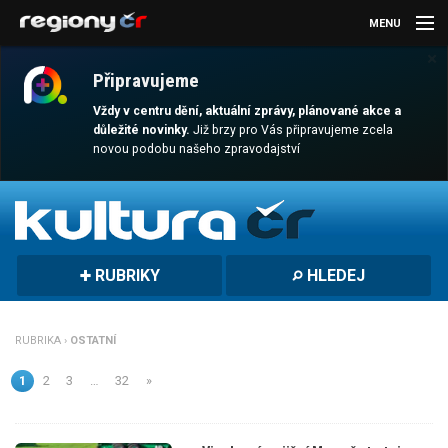
MENU
×
AKTUALITY
Připravujeme
KULTURA
Vždy v centru dění, aktuální zprávy, plánované akce a
důležité novinky.
Již brzy pro Vás připravujeme zcela
novou podobu našeho zpravodajství
SPORT
CESTOVÁNÍ
MAGAZÍN
RUBRIKY
HLEDEJ
DALŠÍ
REGION
RUBRIKA ›
OSTATNÍ
1
2
3
…
32
»