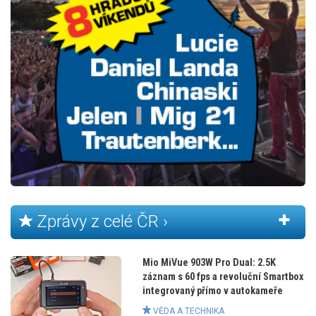
Zprávy z celé ČR ›
Mio MiVue 903W Pro Dual: 2.5K
záznam s 60 fps a revoluční Smartbox
integrovaný přímo v autokameře
VĚDA A TECHNIKA