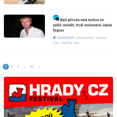
Naši přírodu nám mohou ve
světě závidět, tvrdí cestovatel Jakub
Vágner
OSOBNOSTI
-
Karlovarský
›
Karlovy
Vary
› Karlovy Vary
1
2
3
…
32
»