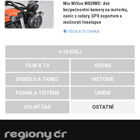
Mio MiVue M820WD: dvě
bezpečnostní kamery na motorku,
navíc s radary, GPX exportem a
možností timelapse
VĚDA A TECHNIKA
HLEDEJ
FILM A TV
HUDBA
DIVADLO A TANEC
HISTORIE
PSANÁ A TIŠTĚNÁ
UMĚNÍ
VOLNÝ ČAS
OSTATNÍ