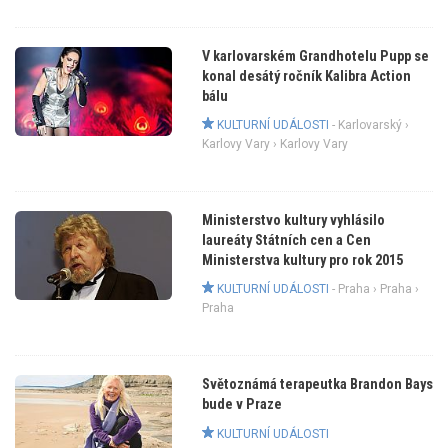
V karlovarském Grandhotelu Pupp se
konal desátý ročník Kalibra Action
bálu
KULTURNÍ UDÁLOSTI
-
Karlovarský
›
Karlovy Vary
› Karlovy Vary
Ministerstvo kultury vyhlásilo
laureáty Státních cen a Cen
Ministerstva kultury pro rok 2015
KULTURNÍ UDÁLOSTI
-
Praha
›
Praha
›
Praha
Světoznámá terapeutka Brandon Bays
bude v Praze
KULTURNÍ UDÁLOSTI