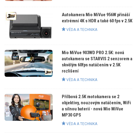
Autokamera Mio MiVue 956W přináší
extrémní 4K s HDR a také 60 fps v 2.5K
VĚDA A TECHNIKA
Mio MiVue 903WD PRO 2.5K: nová
autokamera se STARVIS 2 senzorem a
skvělým 60fps natáčením v 2.5K
rozlišení
VĚDA A TECHNIKA
Přílbová 2.5K motokamera se 2
objektivy, nouzovým natáčením, WiFi
a silnou baterií - nová Mio MiVue
MP30 GPS
VĚDA A TECHNIKA