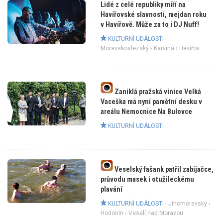
Lidé z celé republiky míří na
Havířovské slavnosti, mejdan roku
v Havířově. Může za to i DJ Nuff!
KULTURNÍ UDÁLOSTI
-
Moravskoslezský
›
Karviná
› Havířov
Zaniklá pražská vinice Velká
Vaceška má nyní pamětní desku v
areálu Nemocnice Na Bulovce
KULTURNÍ UDÁLOSTI
Veselský fašank patřil zabijačce,
průvodu masek i otužileckému
plavání
KULTURNÍ UDÁLOSTI
-
Jihomoravský
›
Hodonín
› Veselí nad Moravou