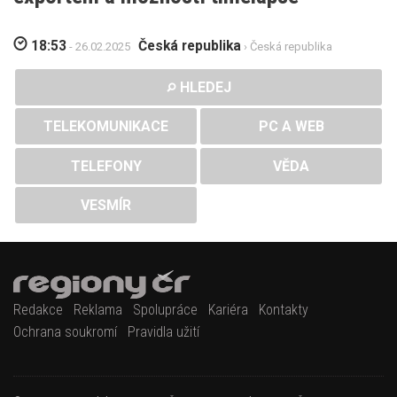
18:53
Česká republika
- 26.02.2025
› Česká republika
HLEDEJ
TELEKOMUNIKACE
PC A WEB
TELEFONY
VĚDA
VESMÍR
Redakce
Reklama
Spolupráce
Kariéra
Kontakty
Ochrana soukromí
Pravidla užití