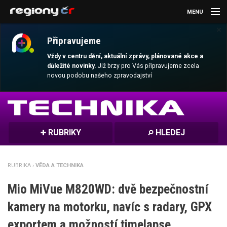
MENU
×
AKTUALITY
Připravujeme
KULTURA
Vždy v centru dění, aktuální zprávy, plánované akce a
důležité novinky.
Již brzy pro Vás připravujeme zcela
novou podobu našeho zpravodajství
SPORT
CESTOVÁNÍ
MAGAZÍN
RUBRIKY
HLEDEJ
DALŠÍ
RUBRIKA ›
VĚDA A TECHNIKA
REGION
Mio MiVue M820WD: dvě bezpečnostní
kamery na motorku, navíc s radary, GPX
exportem a možností timelapse