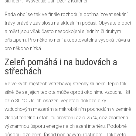
sluncem,“ vysvětluje Jan Dzúr z Kärcher.
Řada obcí se tak ve finále rozhoduje optimalizovat sekání
trávy právě v závislosti na aktuálním počasí. Obyvatelé obcí
a měst jsou však často nespokojeni s jedním či druhým
přístupem. Pro někoho není akceptovatelná vysoká tráva a
pro někoho nízká.
Zeleň pomáhá i na budovách a
střechách
Ve velkých městech vstřebávají střechy sluneční teplo tak
silně, že se jejich teplota může oproti okolnímu vzduchu lišit
až o 30 °C. Jejich osazení vegetací dokáže díky
vzduchovým mezerám a mikrobiálním pochodům v zemině
zlepšit tepelnou stabilitu prostoru až o 25 %, což znamená
významnou úsporu energie na chlazení interiéru. Podobně
působí i ozelenění fasád popínavými rostlinami. Takovéto