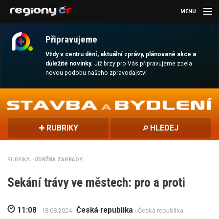
MENU
×
AKTUALITY
Připravujeme
KULTURA
Vždy v centru dění, aktuální zprávy, plánované akce a
důležité novinky.
Již brzy pro Vás připravujeme zcela
novou podobu našeho zpravodajství
SPORT
CESTOVÁNÍ
MAGAZÍN
RUBRIKY
HLEDEJ
DALŠÍ
RUBRIKA ›
ÚDRŽBA ZAHRADY
REGION
Sekání trávy ve městech: pro a proti
11:08
Česká republika
- 18.08.2024
› Česká republika