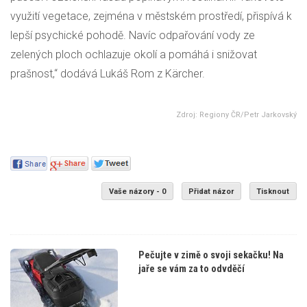
využití vegetace, zejména v městském prostředí, přispívá k
lepší psychické pohodě. Navíc odpařování vody ze
zelených ploch ochlazuje okolí a pomáhá i snižovat
prašnost,“ dodává Lukáš Rom z Kärcher.
Zdroj: Regiony ČR/Petr Jarkovský
Vaše názory - 0
Přidat názor
Tisknout
Pečujte v zimě o svoji sekačku! Na
jaře se vám za to odvděčí