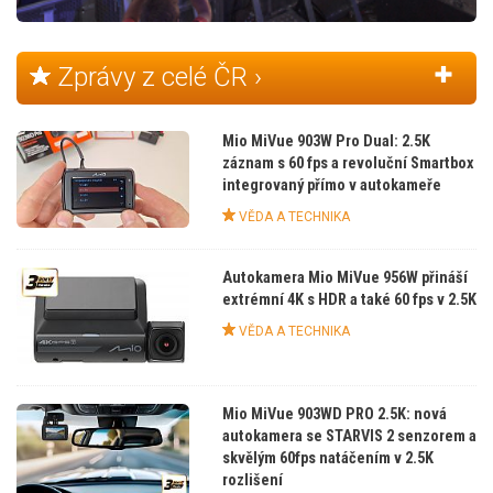
Zprávy z celé ČR ›
Mio MiVue 903W Pro Dual: 2.5K
záznam s 60 fps a revoluční Smartbox
integrovaný přímo v autokameře
VĚDA A TECHNIKA
Autokamera Mio MiVue 956W přináší
extrémní 4K s HDR a také 60 fps v 2.5K
VĚDA A TECHNIKA
Mio MiVue 903WD PRO 2.5K: nová
autokamera se STARVIS 2 senzorem a
skvělým 60fps natáčením v 2.5K
rozlišení