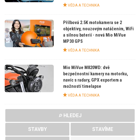
VĚDA A TECHNIKA
Přílbová 2.5K motokamera se 2
objektivy, nouzovým natáčením, WiFi
a silnou baterií - nová Mio MiVue
MP30 GPS
VĚDA A TECHNIKA
Mio MiVue M820WD: dvě
bezpečnostní kamery na motorku,
navíc s radary, GPX exportem a
možností timelapse
VĚDA A TECHNIKA
HLEDEJ
STAVBY
STAVÍME