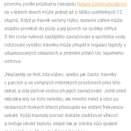
povrchu, podle průzkumu časopisu
Nature Communications
se v letních dnech může jednat až o těžko uvěřitelných 12
stupňů. Když je trávník sečený nízko, sluneční záření může
snadno pronikat do půdy a její povrch se rychleji ohřívá.
S tím roste nutnost častějšího zavlažování a spotřeba vody.
Udržování vyššího trávníku může přispět k regulaci teploty v
urbanizovaných oblastech a zmírnění účinků tzv. tepelného
ostrova.
„Nejčastěji se řeší, zda vůbec, anebo jak často, trávníky
v parcích a ve veřejných městských prostorech přes léto
sekat, a zda plýtvat vodou při jejich zavlažování. Ještě před
několika lety se toto neřešilo, ale mnoho měst a obcí po
nedávných horkých létech přistoupilo ke snížení frekvence
sekání. Vyšší travnatý porost dokáže zadržovat vlhkost
a snižuje okolní teplotu, stejně tak je odolný vůči spálení