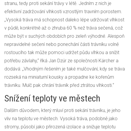
stranu, tedy proti sekání trávy v létě. Jedním z nich je
efektivní zadržování vlhkosti vzrostlým travním porostem.
„Vysoká tráva má schopnost daleko lépe udržovat vlhkost
v půdě, konkrétně až o zhruba 60 % než tráva sečená, což
může být v suchých obdobích pro zeleň výhodné. Alespoň
nepravidelné sečení nebo ponechání části trávníku volně
rostoucího tak může pomoci udržet půdu vlhkou a snížit
potřebu závlahy,“ říká Jan Dzúr ze společnosti Kärcher a
dodává: „Vhodným řešením je také mulčování, kdy se tráva
rozseká na miniaturní kousky a propadne ke kořenům
trávníku. Mulč pak chrání trávník před ztrátou vlhkosti.“
Snížení teploty ve městech
Dalším důvodem, který mluví proti sekání trávníku, je jeho
vliv na teplotu ve městech. Vysoká tráva, podobně jako
stromy, působí jako přirozená izolace a snižuje teplotu