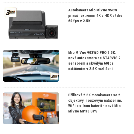
Autokamera Mio MiVue 956W
přináší extrémní 4K s HDR a také
60 fps v 2.5K
Mio MiVue 903WD PRO 2.5K:
nová autokamera se STARVIS 2
senzorem a skvělým 60fps
natáčením v 2.5K rozlišení
Přílbová 2.5K motokamera se 2
objektivy, nouzovým natáčením,
WiFi a silnou baterií - nová Mio
MiVue MP30 GPS