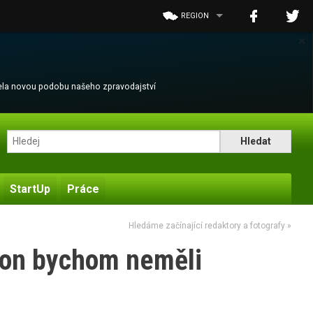
REGION
×
cela novou podobu našeho zpravodajství
StartUp
Práce
Hledáme začínající redaktory a fotografy
»
ýkon bychom neměli