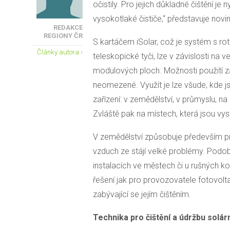
očistily. Pro jejich důkladné čištění je 
vysokotlaké čističe,“ představuje nov
REDAKCE
REGIONY ČR
S kartáčem iSolar, což je systém s rot
Články autora ›
teleskopické tyči, lze v závislosti na v
modulových ploch. Možnosti použití zař
neomezené. Využít je lze všude, kde j
zařízení: v zemědělství, v průmyslu, n
Zvláště pak na místech, která jsou vys
V zemědělství způsobuje především p
vzduch ze stájí velké problémy. Podob
instalacích ve městech či u rušných k
řešení jak pro provozovatele fotovoltai
zabývající se jejím čištěním.
Technika pro čištění a údržbu solár