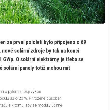
en za první pololetí bylo připojeno o 69
, nové solární zdroje by tak na konci
1 GWp. O solární elektrárny je třeba se
ěné solární panely totiž mohou mít
i a pylem snižují výkon
modulů až o 20 %. Přirozené působení
stačuje k tomu, aby se moduly účinně