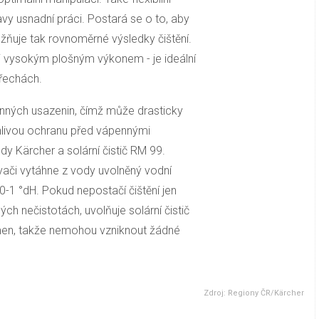
avy usnadní práci. Postará se o to, aby
ožňuje tak rovnoměrné výsledky čištění.
i vysokým plošným výkonem - je ideální
třechách.
enných usazenin, čímž může drasticky
livou ochranu před vápennými
y Kärcher a solární čistič RM 99.
ači vytáhne z vody uvolněný vodní
0-1 °dH. Pokud nepostačí čištění jen
ch nečistotách, uvolňuje solární čistič
ámen, takže nemohou vzniknout žádné
Zdroj: Regiony ČR/Kärcher