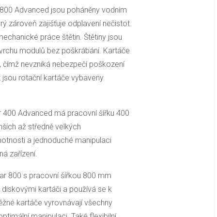
r 800 Advanced jsou poháněny vodním
ý zároveň zajišťuje odplavení nečistot.
echanické práce štětin. Štětiny jsou
povrchu modulů bez poškrábání. Kartáče
ku, čímž nevzniká nebezpečí poškození
 jsou rotační kartáče vybaveny
r 400 Advanced má pracovní šířku 400
nších až středně velkých
hmotnosti a jednoduché manipulaci
á zařízení.
ar 800 s pracovní šířkou 800 mm
 diskovými kartáči a používá se k
iběžné kartáče vyrovnávají všechny
 optimální manipulaci. Také flexibilní