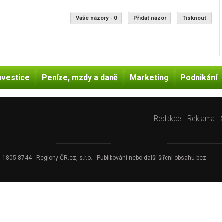
Vaše názory - 0
Přidat názor
Tisknout
nvestice
Peníze, mzdy a daně
Marketing
Podnikání
Redakce
Reklama
805-8744 - Regiony ČR.cz, s.r.o. - Publikování nebo další šíření obsahu bez