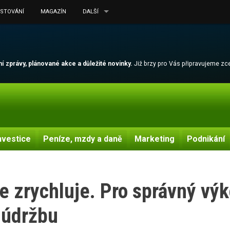
ESTOVÁNÍ
MAGAZÍN
DALŠÍ
lní zprávy, plánované akce a důležité novinky.
Již brzy pro Vás připravujeme z
nvestice
Peníze, mzdy a daně
Marketing
Podnikání
le zrychluje. Pro správný v
 údržbu