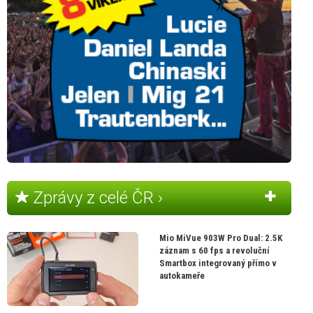
Zprávy z celé ČR ›
Mio MiVue 903W Pro Dual: 2.5K
záznam s 60 fps a revoluční
Smartbox integrovaný přímo v
autokameře