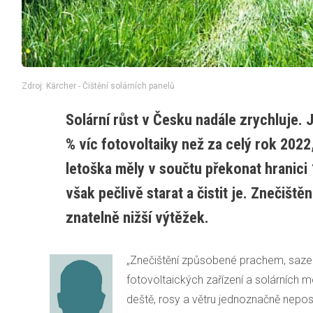
Zdroj: Kärcher - Čištění solárních panelů
Solární růst v Česku nadále zrychluje. J
% víc fotovoltaiky než za celý rok 2022
letoška měly v součtu překonat hranici 
však pečlivě starat a čistit je. Znečišt
znatelně nižší výtěžek.
„Znečištění způsobené prachem, sazem
fotovoltaických zařízení a solárních 
deště, rosy a větru jednoznačně nepo