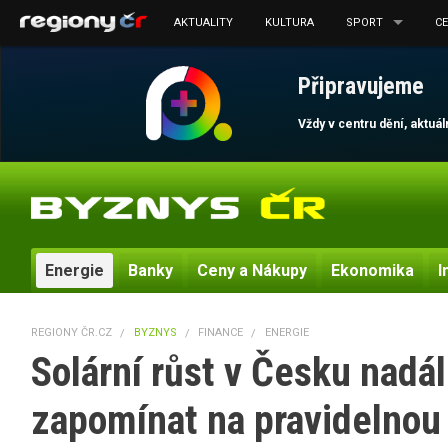
AKTUALITY
KULTURA
SPORT
C
Připravujeme
Vždy v centru dění, aktuá
Energie
Banky
Ceny a Nákupy
Ekonomika
I
REGIONY ČR.CZ
BYZNYS
FINANCE
ENERGIE
Solární růst v Česku nadá
zapomínat na pravidelnou