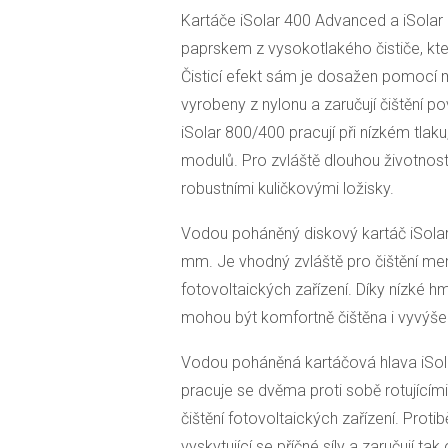
Kartáče iSolar 400 Advanced a iSola
paprskem z vysokotlakého čističe, kter
Čisticí efekt sám je dosažen pomocí m
vyrobeny z nylonu a zaručují čištění 
iSolar 800/400 pracují při nízkém tla
modulů. Pro zvláště dlouhou životnost
robustními kuličkovými ložisky.
Vodou poháněný diskový kartáč iSola
mm. Je vhodný zvláště pro čištění me
fotovoltaických zařízení. Díky nízké 
mohou být komfortně čištěna i vyvýšen
Vodou poháněná kartáčová hlava iSol
pracuje se dvěma proti sobě rotujícími
čištění fotovoltaických zařízení. Prot
vyskytující se příčné síly a zaručují tak