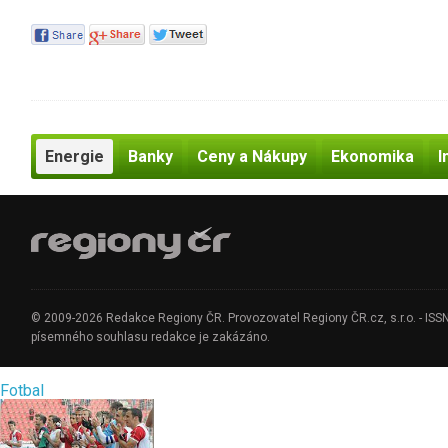
Energie
Banky
Ceny a Nákupy
Ekonomika
I
© 2009-2026 Redakce Regiony ČR. Provozovatel Regiony ČR.cz, s.r.o. - ISSN 1
písemného souhlasu redakce je zakázáno.
Fotbal