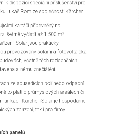
nyní k dispozici speciální příslušenství pro
inku Lukáš Rom ze společnosti Kärcher.
ujícími kartáči připevněný na
erzi šetrně vyčistit až 1 500 m²
ízení iSolar jsou prakticky
sou provozovány solární a fotovoltaická
a budovách, včetně těch rezidenčních.
tavena silnému znečištění.
rach ze sousedících polí nebo odpadní
ně to platí o průmyslových areálech či
omunikací. Kärcher iSolar je hospodárné
ckých zařízení, tak i pro firmy
ních panelů