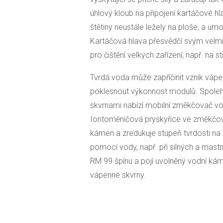
úhlový kloub na připojení kartáčové hl
štětiny neustále ležely na ploše, a um
Kartáčová hlava přesvědčí svým velm
pro čištění velkých zařízení, např. na s
Tvrdá voda může zapříčinit vznik váp
poklesnout výkonnost modulů. Spoleh
skvrnami nabízí mobilní změkčovač vod
Iontoměničová pryskyřice ve změkčov
kámen a zredukuje stupeň tvrdosti na 
pomocí vody, např. při silných a mastný
RM 99 špínu a pojí uvolněný vodní k
vápenné skvrny.