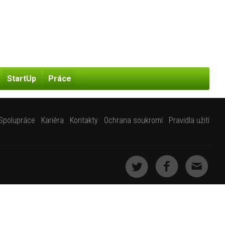
StartUp
Práce
Spolupráce
Kariéra
Kontakty
Ochrana soukromí
Pravidla užití