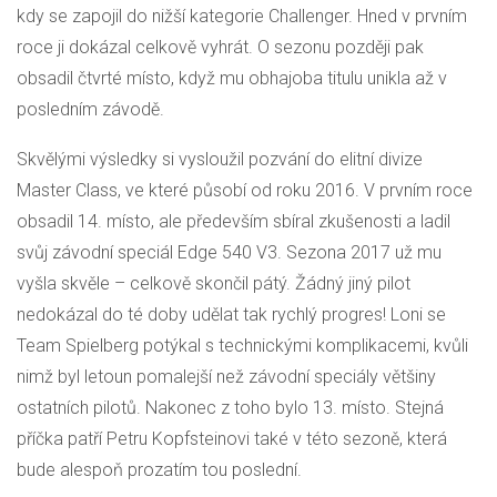
kdy se zapojil do nižší kategorie Challenger. Hned v prvním
roce ji dokázal celkově vyhrát. O sezonu později pak
obsadil čtvrté místo, když mu obhajoba titulu unikla až v
posledním závodě.
Skvělými výsledky si vysloužil pozvání do elitní divize
Master Class, ve které působí od roku 2016. V prvním roce
obsadil 14. místo, ale především sbíral zkušenosti a ladil
svůj závodní speciál Edge 540 V3. Sezona 2017 už mu
vyšla skvěle – celkově skončil pátý. Žádný jiný pilot
nedokázal do té doby udělat tak rychlý progres! Loni se
Team Spielberg potýkal s technickými komplikacemi, kvůli
nimž byl letoun pomalejší než závodní speciály většiny
ostatních pilotů. Nakonec z toho bylo 13. místo. Stejná
příčka patří Petru Kopfsteinovi také v této sezoně, která
bude alespoň prozatím tou poslední.