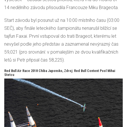
14 nedělního závodu přisoudila Francouze Miku Brageota.
Start závodu byl posunut už na 10:00 místního času (03:00
SEČ), aby finále leteckého šampionátu nenarušil blížící se
tajfun Faxai. První vstupoval do trati Brageot, kterému let
nevyšel podle jeho představ a zaznamenal nevýrazný čas
59,021 (pro srovnání: v pomalejším ze dvou kvalifikačních
letů si Petr připsal čas 58,225).
Red Bull Air Race 2018 Chiba Japonsko, Zdroj: Red Bull Content Pool Mihai
Stetcu