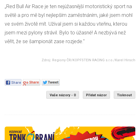
„Red Bull Air Race je ten nejúžasnější motoristický sport na
světě a pro mě byl nejlepším zaměstnáním, jaké jsem mohl
ve svém životě mít. Užíval jsem si každou vteřinu, kterou
jsem mezi pylony strávil. Bylo to úžasné! A nezbývá než
věřit, že se šampionát zase rozjede."
Zdroj: Regiony ČR/KOPFSTEIN RACING s.r.o./Karel Hirsch
Vaše názory - 0
Přidat názor
Tisknout