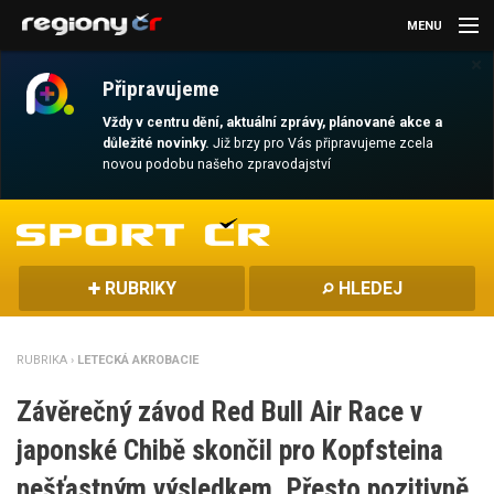
MENU
×
AKTUALITY
Připravujeme
KULTURA
Vždy v centru dění, aktuální zprávy, plánované akce a
důležité novinky.
Již brzy pro Vás připravujeme zcela
novou podobu našeho zpravodajství
SPORT
CESTOVÁNÍ
MAGAZÍN
RUBRIKY
HLEDEJ
DALŠÍ
RUBRIKA ›
LETECKÁ AKROBACIE
REGION
Závěrečný závod Red Bull Air Race v
japonské Chibě skončil pro Kopfsteina
nešťastným výsledkem. Přesto pozitivně