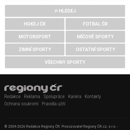
HLEDEJ
HOKEJ ČR
FOTBAL ČR
MOTORSPORT
MÍČOVÉ SPORTY
ZIMNÍ SPORTY
OSTATNÍ SPORTY
VŠECHNY SPORTY
Redakce
Reklama
Spolupráce
Kariéra
Kontakty
Ochrana soukromí
Pravidla užití
© 2009-2026 Redakce Regiony ČR. Provozovatel Regiony ČR.cz, s.r.o. -