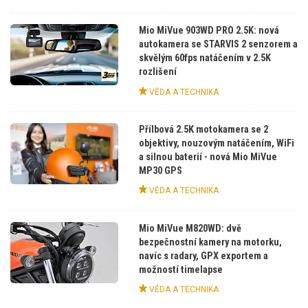
Mio MiVue 903WD PRO 2.5K: nová
autokamera se STARVIS 2 senzorem a
skvělým 60fps natáčením v 2.5K
rozlišení
VĚDA A TECHNIKA
Přílbová 2.5K motokamera se 2
objektivy, nouzovým natáčením, WiFi
a silnou baterií - nová Mio MiVue
MP30 GPS
VĚDA A TECHNIKA
Mio MiVue M820WD: dvě
bezpečnostní kamery na motorku,
navíc s radary, GPX exportem a
možností timelapse
VĚDA A TECHNIKA