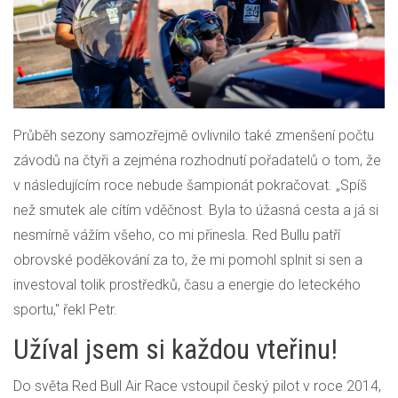
Průběh sezony samozřejmě ovlivnilo také zmenšení počtu
závodů na čtyři a zejména rozhodnutí pořadatelů o tom, že
v následujícím roce nebude šampionát pokračovat. „Spíš
než smutek ale cítím vděčnost. Byla to úžasná cesta a já si
nesmírně vážím všeho, co mi přinesla. Red Bullu patří
obrovské poděkování za to, že mi pomohl splnit si sen a
investoval tolik prostředků, času a energie do leteckého
sportu," řekl Petr.
Užíval jsem si každou vteřinu!
Do světa Red Bull Air Race vstoupil český pilot v roce 2014,