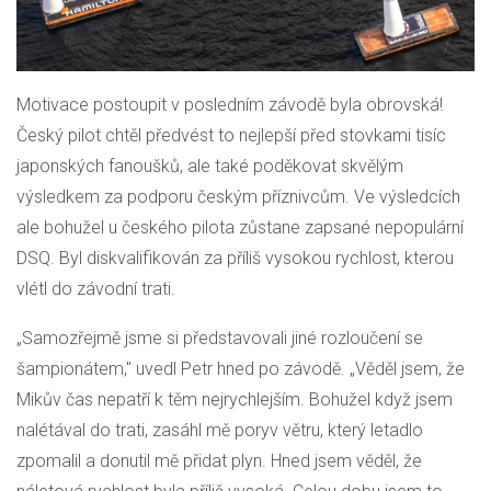
Motivace postoupit v posledním závodě byla obrovská!
Český pilot chtěl předvést to nejlepší před stovkami tisíc
japonských fanoušků, ale také poděkovat skvělým
výsledkem za podporu českým příznivcům. Ve výsledcích
ale bohužel u českého pilota zůstane zapsané nepopulární
DSQ. Byl diskvalifikován za příliš vysokou rychlost, kterou
vlétl do závodní trati.
„Samozřejmě jsme si představovali jiné rozloučení se
šampionátem," uvedl Petr hned po závodě. „Věděl jsem, že
Mikův čas nepatří k těm nejrychlejším. Bohužel když jsem
nalétával do trati, zasáhl mě poryv větru, který letadlo
zpomalil a donutil mě přidat plyn. Hned jsem věděl, že