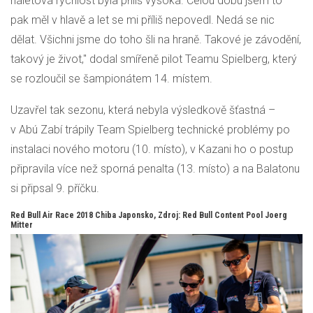
náletová rychlost byla příliš vysoká. Celou dobu jsem to
pak měl v hlavě a let se mi příliš nepovedl. Nedá se nic
dělat. Všichni jsme do toho šli na hraně. Takové je závodění,
takový je život," dodal smířeně pilot Teamu Spielberg, který
se rozloučil se šampionátem 14. místem.
Uzavřel tak sezonu, která nebyla výsledkově šťastná –
v Abú Zabí trápily Team Spielberg technické problémy po
instalaci nového motoru (10. místo), v Kazani ho o postup
připravila více než sporná penalta (13. místo) a na Balatonu
si připsal 9. příčku.
Red Bull Air Race 2018 Chiba Japonsko, Zdroj:
Red Bull Content Pool Joerg
Mitter