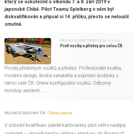
který se uskutečnil o víkendu 7. a 8. září 2019 v
japonské Chibě. Pilot Teamu Spielberg v něm byl
diskvalifikován a připsal si 14. příčku, přesto se neloučil
smutně.
MEDIALIZUJEME ČESKO.CZ
by VILL-i.eu
Profi vozíky a přívěsy pro celou ČR
Prodej přívěsných vozíků a přívěsů. Profesionální kvalita,
moderní design, široká variabilita a expresní dodávky v
rámci celé ČR. Online konfigurátor vozíků. Odborný
nonstop asistent......
REDAKCE REGIONY ČR
/
Články autora
V sobotní kvalifikaci zaletěl karlovarský pilot velmi nadějný
výsledek – obsadil šestou příčkou, která mu do Round of