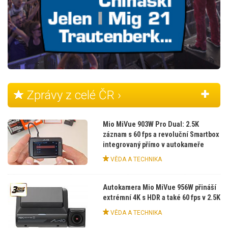
Zprávy z celé ČR ›
Mio MiVue 903W Pro Dual: 2.5K
záznam s 60 fps a revoluční Smartbox
integrovaný přímo v autokameře
VĚDA A TECHNIKA
Autokamera Mio MiVue 956W přináší
extrémní 4K s HDR a také 60 fps v 2.5K
VĚDA A TECHNIKA