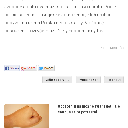
svobodě a další dva muži jsou stíháni jako uprchlí. Podle
policie se jedná o ukrajinské sourozence, kteří mohou
pobývat na území Polska nebo Ukrajiny. V případě
odsouzení hrozí všem až 12letý nepodmíněný trest.
Zdroj: Mediafax
Vaše názory - 0
Přidat názor
Tisknout
Upozornili na možné týrání dětí, ale
soud je za to potrestal