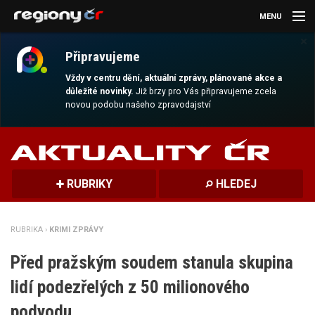
MENU
×
AKTUALITY
Připravujeme
KULTURA
Vždy v centru dění, aktuální zprávy, plánované akce a
důležité novinky.
Již brzy pro Vás připravujeme zcela
novou podobu našeho zpravodajství
SPORT
CESTOVÁNÍ
MAGAZÍN
RUBRIKY
HLEDEJ
DALŠÍ
RUBRIKA ›
KRIMI ZPRÁVY
REGION
Před pražským soudem stanula skupina
lidí podezřelých z 50 milionového
podvodu