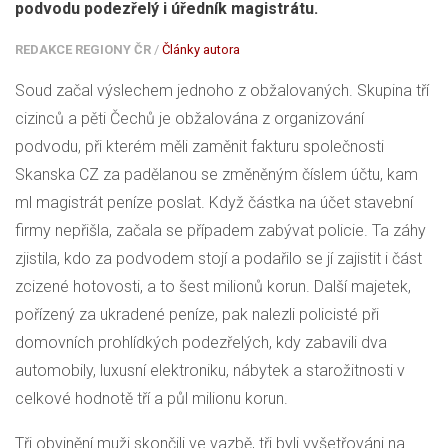
podvodu podezřelý i úředník magistrátu.
REDAKCE REGIONY ČR
/
Články autora
Soud začal výslechem jednoho z obžalovaných. Skupina tří
cizinců a pěti Čechů je obžalována z organizování
podvodu, při kterém měli zaměnit fakturu společnosti
Skanska CZ za padělanou se změněným číslem účtu, kam
ml magistrát peníze poslat. Když částka na účet stavební
firmy nepřišla, začala se případem zabývat policie. Ta záhy
zjistila, kdo za podvodem stojí a podařilo se jí zajistit i část
zcizené hotovosti, a to šest milionů korun. Další majetek,
pořízený za ukradené peníze, pak nalezli policisté při
domovních prohlídkých podezřelých, kdy zabavili dva
automobily, luxusní elektroniku, nábytek a starožitnosti v
celkové hodnotě tří a půl milionu korun.
Tři obvinění muži skončili ve vazbě, tři byli vyšetřováni na