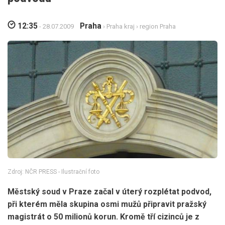
12:35
Praha
- 28.07.2009
›
Praha kraj
›
region Praha
Zdroj: NČR PRESS - Ilustrační foto
Městský soud v Praze začal v úterý rozplétat podvod,
při kterém měla skupina osmi mužů připravit pražský
magistrát o 50 milionů korun. Kromě tří cizinců je z