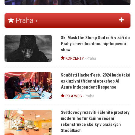
Praha ›
Ski Mask the Slump God míří v září do
Prahy s nemilosrdnou hip-hopovou
show
KONCERTY
-
Praha
Součástí HackerFestu 2024 bude také
exkluzivní třídenní workshop AI
Azure Independent Response
PC A WEB
-
Praha
Světlovody rozsvítili členité prostory
moderního funkčního řešení
rekonstrukce školky v pražských
Stodůlkách