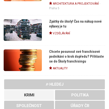
ARCHITEKTURA A PROJEKTOVÁNÍ
-
Praha 5
Zpátky do školy! Čas na nákup nové
výbavy je tu
VZDĚLÁVÁNÍ
Chcete posunout své franchisové
podnikání o krok dopředu? Přihlaste
se do Školy franchisingu
AKTUALITY
HLEDEJ
KRIMI
POLITIKA
SPOLEČNOST
ÚŘADY ČR