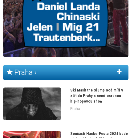
Praha ›
Ski Mask the Slump God míří v
září do Prahy s nemilosrdnou
hip-hopovou show
Praha
Součástí HackerFestu 2024 bude