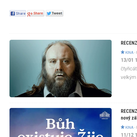
RECENZE
KINA
-
13/01
čtyřicá
velkým 
RECENZE
nový z
KINA
-
11/12