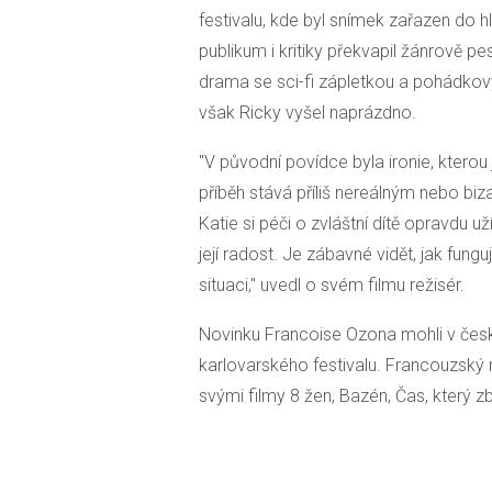
festivalu, kde byl snímek zařazen do 
publikum i kritiky překvapil žánrově pe
drama se sci-fi zápletkou a pohádkov
však Ricky vyšel naprázdno.
"V původní povídce byla ironie, kterou 
příběh stává příliš nereálným nebo biz
Katie si péči o zvláštní dítě opravdu u
její radost. Je zábavné vidět, jak fung
situaci," uvedl o svém filmu režisér.
Novinku Francoise Ozona mohli v česk
karlovarského festivalu. Francouzský
svými filmy 8 žen, Bazén, Čas, který z