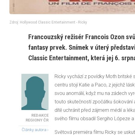
Zdroj: Hollywood Classic Entertainment - Ricky
Francouzský režisér Francois Ozon svůj
fantasy prvek. Snímek v úterý představ
Classic Entertainment, která jej 6. srp
Ricky vychází z povídky Moth britské 
centru stojí Katie a Paco, z jejichž lá
svou anomálií, když mu na zádech vyro
touto skutečností zpočátku šokování a
dítě uchránit před zájmem médií a léka
REDAKCE
svého filmu obsadil Sergiho Lópeze 
REGIONY ČR
Články autora ›
Světová premiéra filmu Ricky se uskut