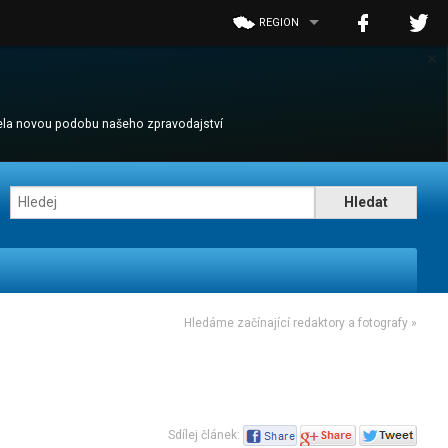
REGION
×
cela novou podobu našeho zpravodajství
Hledáme začínající redaktory a fotografy
»
Sdílej článek: