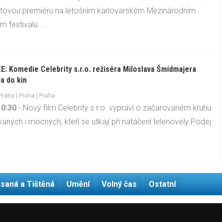
ětovou premiéru na letošním karlovarském Mezinárodním
 festivalu ...
: Komedie Celebrity s.r.o. režiséra Miloslava Šmídmajera
la do kin
Praha
|
Praha
| Praha
10:30
- Nový film Celebrity s.r.o. vypráví o začarovaném kruhu
vaných i mocných, kteří se utkají při natáčení telenovely Podej
.
saná a Tištěná
Umění
Volný čas
Ostatní