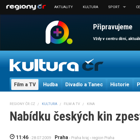
AKTUALITY
KULTURA
SPORT
C
Připravujeme
Vždy v centru dění, aktuá
Film a TV
Hudba
Divadlo a Tanec
Historie
P
REGIONY ČR.CZ
KULTURA
FILM A TV
KINA
Nabídku českých kin zpest
11:46
Praha
- 28.07.2009
›
Praha kraj
›
region Praha