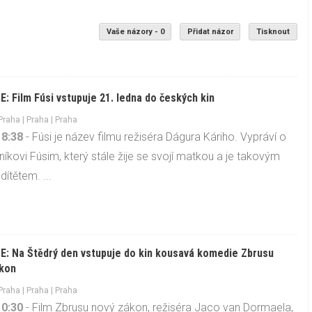
Vaše názory - 0
Přidat názor
Tisknout
: Film Fúsi vstupuje 21. ledna do českých kin
Praha
|
Praha
| Praha
18:38
- Fúsi je název filmu režiséra Dágura Káriho. Vypráví o
tníkovi Fúsim, který stále žije se svojí matkou a je takovým
dítětem. ...
: Na Štědrý den vstupuje do kin kousavá komedie Zbrusu
ákon
Praha
|
Praha
| Praha
10:30
- Film Zbrusu nový zákon, režiséra Jaco van Dormaela,