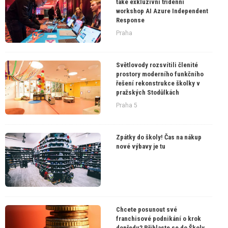
také exkluzivní třídenní
workshop AI Azure Independent
Response
Praha
Světlovody rozsvítili členité
prostory moderního funkčního
řešení rekonstrukce školky v
pražských Stodůlkách
Praha 5
Zpátky do školy! Čas na nákup
nové výbavy je tu
Chcete posunout své
franchisové podnikání o krok
dopředu? Přihlaste se do Školy