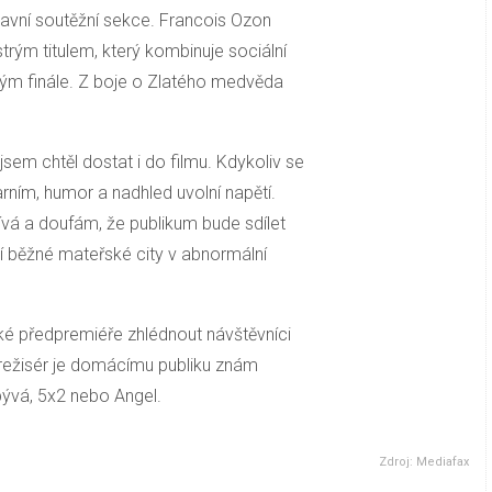
hlavní soutěžní sekce. Francois Ozon
strým titulem, který kombinuje sociální
ým finále. Z boje o Zlatého medvěda
jsem chtěl dostat i do filmu. Kdykoliv se
arním, humor a nadhled uvolní napětí.
žívá a doufám, že publikum bude sdílet
ují běžné mateřské city v abnormální
é předpremiéře zhlédnout návštěvníci
 režisér je domácímu publiku znám
bývá, 5x2 nebo Angel.
Zdroj: Mediafax