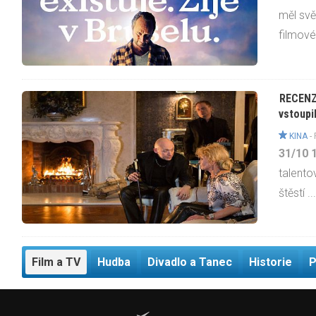
měl sv
filmovém
RECENZE
vstoupi
KINA
-
31/10
talento
štěstí ..
Film a TV
Hudba
Divadlo a Tanec
Historie
P