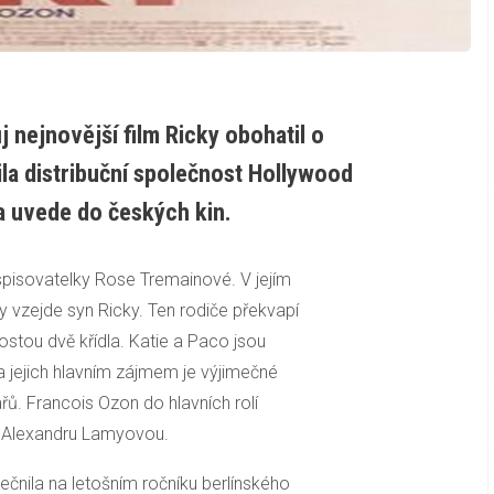
 nejnovější film Ricky obohatil o
ila distribuční společnost Hollywood
na uvede do českých kin.
spisovatelky Rose Tremainové. V jejím
sky vzejde syn Ricky. Ten rodiče překvapí
stou dvě křídla. Katie a Paco jsou
 jejich hlavním zájmem je výjimečné
řů. Francois Ozon do hlavních rolí
a Alexandru Lamyovou.
ečnila na letošním ročníku berlínského