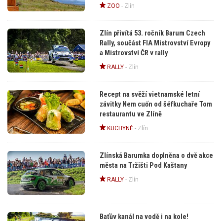
ZOO
-
Zlín
Zlín přivítá 53. ročník Barum Czech
Rally, součást FIA Mistrovství Evropy
a Mistrovství ČR v rally
RALLY
-
Zlín
Recept na svěží vietnamské letní
závitky Nem cuốn od šéfkuchaře Tom
restaurantu ve Zlíně
KUCHYNĚ
-
Zlín
Zlínská Barumka doplněna o dvě akce
města na Tržišti Pod Kaštany
RALLY
-
Zlín
Baťův kanál na vodě i na kole!