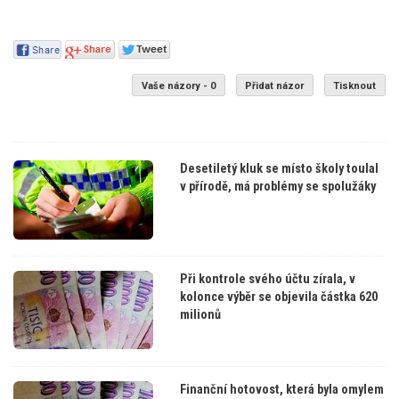
Vaše názory - 0
Přidat názor
Tisknout
Desetiletý kluk se místo školy toulal
v přírodě, má problémy se spolužáky
Při kontrole svého účtu zírala, v
kolonce výběr se objevila částka 620
milionů
Finanční hotovost, která byla omylem