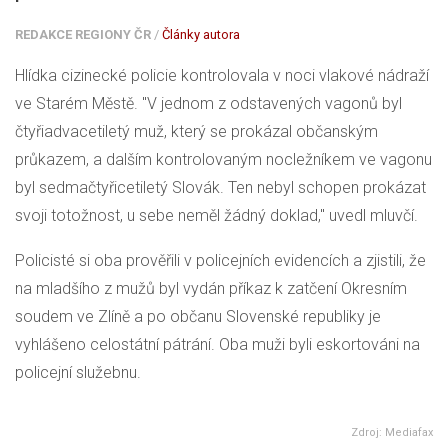
REDAKCE REGIONY ČR
/
Články autora
Hlídka cizinecké policie kontrolovala v noci vlakové nádraží
ve Starém Městě. "V jednom z odstavených vagonů byl
čtyřiadvacetiletý muž, který se prokázal občanským
průkazem, a dalším kontrolovaným nocležníkem ve vagonu
byl sedmačtyřicetiletý Slovák. Ten nebyl schopen prokázat
svoji totožnost, u sebe neměl žádný doklad," uvedl mluvčí.
Policisté si oba prověřili v policejních evidencích a zjistili, že
na mladšího z mužů byl vydán příkaz k zatčení Okresním
soudem ve Zlíně a po občanu Slovenské republiky je
vyhlášeno celostátní pátrání. Oba muži byli eskortováni na
policejní služebnu.
Zdroj: Mediafax