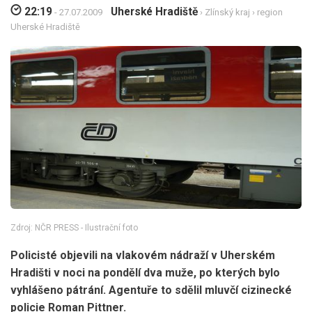
22:19
Uherské Hradiště
- 27.07.2009
›
Zlínský kraj
›
region
Uherské Hradiště
Zdroj: NČR PRESS - Ilustrační foto
Policisté objevili na vlakovém nádraží v Uherském
Hradišti v noci na pondělí dva muže, po kterých bylo
vyhlášeno pátrání. Agentuře to sdělil mluvčí cizinecké
policie Roman Pittner.