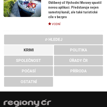
Oblíbený cíl Východní Moravy spustil
novou aplikaci. Představuje nejen
samotný kanál, ale také turistické
cíle v bezpro
VODNÍ
HLEDEJ
KRIMI
POLITIKA
SPOLEČNOST
ÚŘADY ČR
POČASÍ
PŘÍRODA
OSTATNÍ