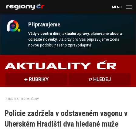
MENU
×
AKTUALITY
Připravujeme
KULTURA
Vždy v centru dění, aktuální zprávy, plánované akce a
důležité novinky.
Již brzy pro Vás připravujeme zcela
novou podobu našeho zpravodajství
SPORT
CESTOVÁNÍ
MAGAZÍN
RUBRIKY
HLEDEJ
DALŠÍ
RUBRIKA ›
KRIMI ČINY
REGION
Policie zadržela v odstaveném vagonu v
Uherském Hradišti dva hledané muže