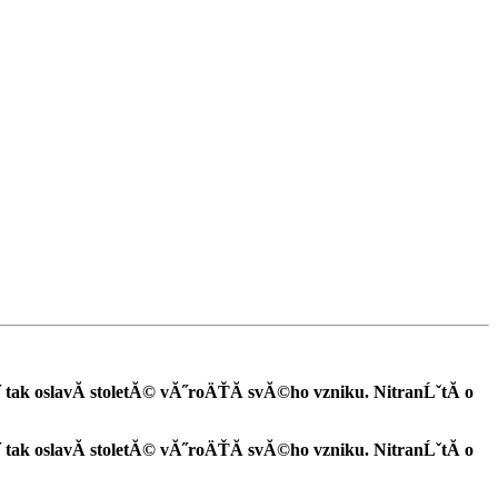
tak oslavĂ­ stoletĂ© vĂ˝roÄŤĂ­ svĂ©ho vzniku. NitranĹˇtĂ­ o
tak oslavĂ­ stoletĂ© vĂ˝roÄŤĂ­ svĂ©ho vzniku. NitranĹˇtĂ­ o