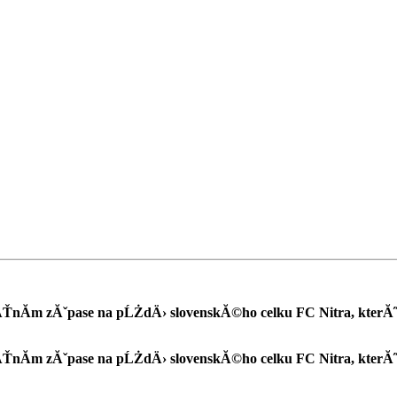
ÄŤnĂ­m zĂˇpase na pĹŻdÄ› slovenskĂ©ho celku FC Nitra, kterĂ˝ 
ÄŤnĂ­m zĂˇpase na pĹŻdÄ› slovenskĂ©ho celku FC Nitra, kterĂ˝ 