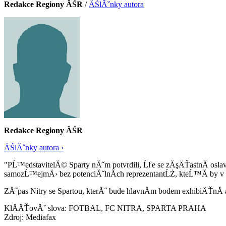
Redakce Regiony ÄŚR
/
ÄŚlĂˇnky autora
Redakce Regiony ÄŚR
ÄŚlĂˇnky autora ›
"PĹ™edstavitelĂ© Sparty nĂˇm potvrdili, Ĺľe se zĂşÄŤastnĂ­ osl
samozĹ™ejmÄ› bez potenciĂˇlnĂ­ch reprezentantĹŻ, kteĹ™Ă­ by v t
ZĂˇpas Nitry se Spartou, kterĂ˝ bude hlavnĂ­m bodem exhibiÄŤnĂ­
KlĂ­ÄŤovĂˇ slova: FOTBAL, FC NITRA, SPARTA PRAHA
Zdroj: Mediafax