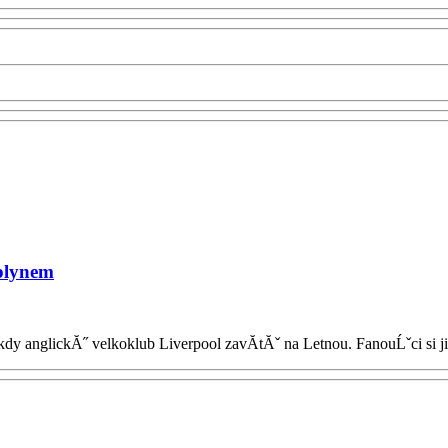
plynem
 anglickĂ˝ velkoklub Liverpool zavĂ­tĂˇ na Letnou. FanouĹˇci si j