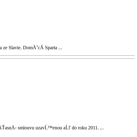
 ze Slavie. DomĂˇcĂ­ Sparta ...
asnÄ› smlouvu uzavĹ™enou aĹľ do roku 2011. ...