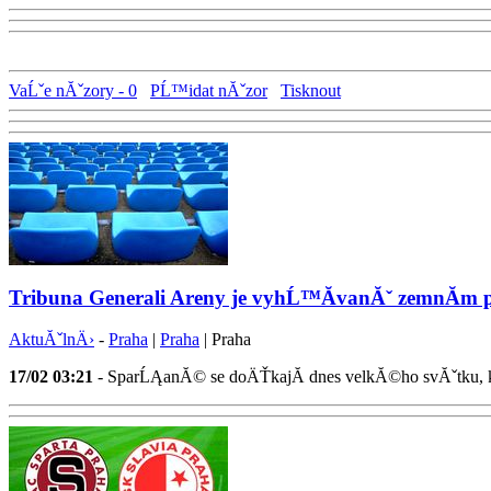
VaĹˇe nĂˇzory - 0
PĹ™idat nĂˇzor
Tisknout
Tribuna Generali Areny je vyhĹ™Ă­vanĂˇ zemnĂ­m 
AktuĂˇlnÄ›
-
Praha
|
Praha
| Praha
17/02
03:21
- SparĹĄanĂ© se doÄŤkajĂ­ dnes velkĂ©ho svĂˇtku, kdy