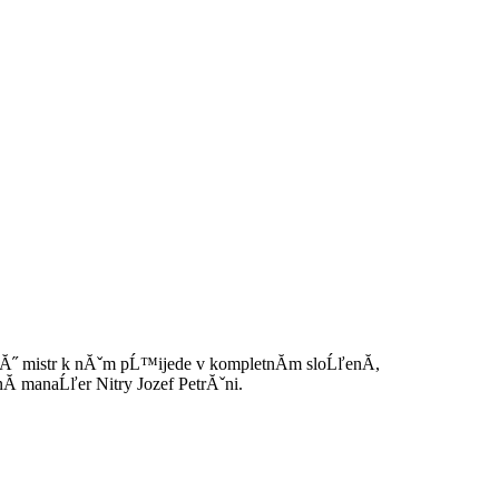
Ă˝ mistr k nĂˇm pĹ™ijede v kompletnĂ­m sloĹľenĂ­,
­ manaĹľer Nitry Jozef PetrĂˇni.