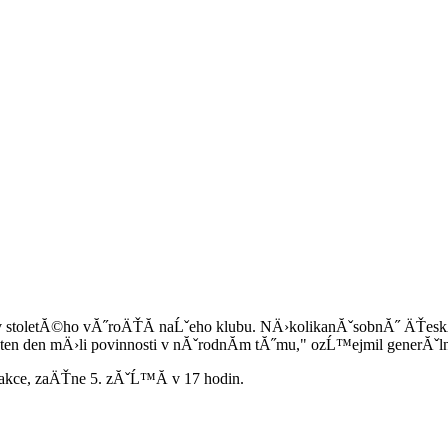
av stoletĂ©ho vĂ˝roÄŤĂ­ naĹˇeho klubu. NÄ›kolikanĂˇsobnĂ˝ ÄŤesk
en den mÄ›li povinnosti v nĂˇrodnĂ­m tĂ˝mu," ozĹ™ejmil generĂˇlnĂ
 akce, zaÄŤne 5. zĂˇĹ™Ă­ v 17 hodin.