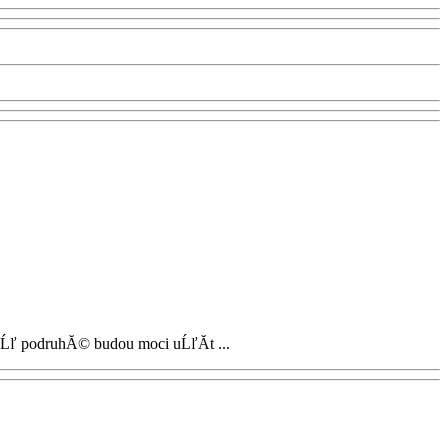
iĹľ podruhĂ© budou moci uĹľĂ­t ...