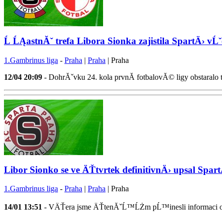
Ĺ ĹĄastnĂˇ trefa Libora Sionka zajistila SpartÄ› v
1.Gambrinus liga
-
Praha
|
Praha
| Praha
12/04
20:09
- DohrĂˇvku 24. kola prvnĂ­ fotbalovĂ© ligy obstaralo
Libor Sionko se ve ÄŤtvrtek definitivnÄ› upsal Spar
1.Gambrinus liga
-
Praha
|
Praha
| Praha
14/01
13:51
- VÄŤera jsme ÄŤtenĂˇĹ™ĹŻm pĹ™inesli informaci o