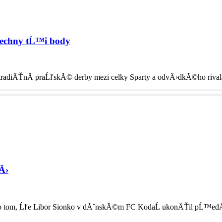
Ĺˇechny tĹ™i body
 tradiÄŤnĂ­ praĹľskĂ© derby mezi celky Sparty a odvÄ›dkĂ©ho rivala
tÄ›
 tom, Ĺľe Libor Sionko v dĂˇnskĂ©m FC KodaĹ ukonÄŤil pĹ™edÄŤ