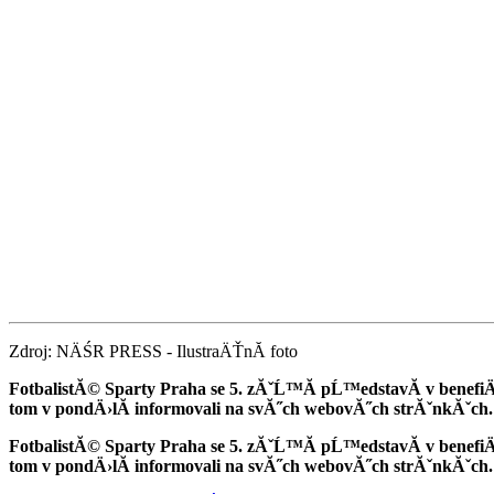
Zdroj: NÄŚR PRESS - IlustraÄŤnĂ­ foto
FotbalistĂ© Sparty Praha se 5. zĂˇĹ™Ă­ pĹ™edstavĂ­ v benefi
tom v pondÄ›lĂ­ informovali na svĂ˝ch webovĂ˝ch strĂˇnkĂˇch.
FotbalistĂ© Sparty Praha se 5. zĂˇĹ™Ă­ pĹ™edstavĂ­ v benefi
tom v pondÄ›lĂ­ informovali na svĂ˝ch webovĂ˝ch strĂˇnkĂˇch.