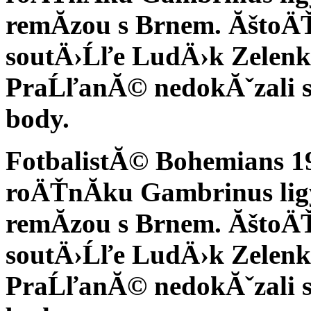
remĂ­zou s Brnem. ĂštoÄ
soutÄ›Ĺľe LudÄ›k Zelenka
PraĹľanĂ© nedokĂˇzali skĂ
body.
FotbalistĂ© Bohemians 1
roÄŤnĂ­ku Gambrinus lig
remĂ­zou s Brnem. ĂštoÄ
soutÄ›Ĺľe LudÄ›k Zelenka
PraĹľanĂ© nedokĂˇzali skĂ