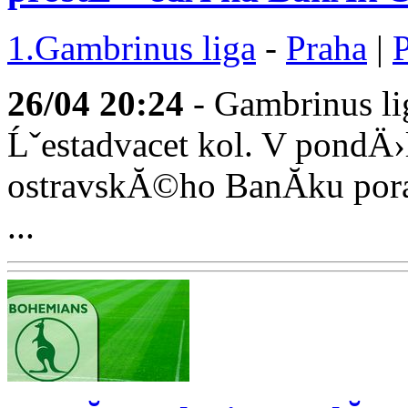
1.Gambrinus liga
-
Praha
|
26/04
20:24
- Gambrinus li
Ĺˇestadvacet kol. V pondÄ›
ostravskĂ©ho BanĂ­ku por
...