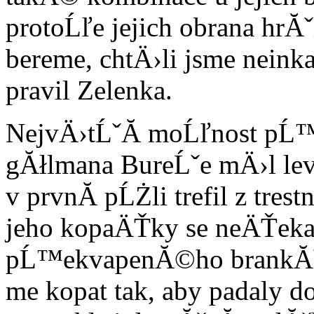
protoĹľe jejich obrana hr
bereme, chtÄ›li jsme neink
pravil Zelenka.
NejvÄ›tĹˇĂ­ moĹľnost pĹ
gĂłlmana BureĹˇe mÄ›l lev
v prvnĂ­ pĹŻli trefil z t
jeho kopaÄŤky se neÄŤeka
pĹ™ekvapenĂ©ho brankĂˇĹ
me kopat tak, aby padaly d