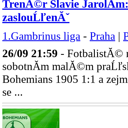
TrenĂ©r Slavie JarolĂ­m:
zaslouĹľenĂˇ
1.Gambrinus liga
-
Praha
|
26/09
21:59
- FotbalistĂ© 
sobotnĂ­m malĂ©m praĹľs
Bohemians 1905 1:1 a ze
se ...