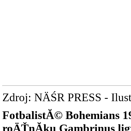
Zdroj: NÄŚR PRESS - Ilust
FotbalistĂ© Bohemians 1
roÄŤnĂ­ku Gambrinus lig