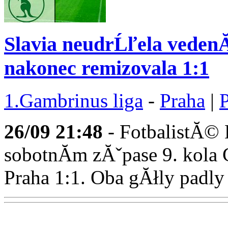
Slavia neudrĹľela vedenĂ
nakonec remizovala 1:1
1.Gambrinus liga
-
Praha
|
26/09
21:48
- FotbalistĂ© 
sobotnĂ­m zĂˇpase 9. kola 
Praha 1:1. Oba gĂłly padly