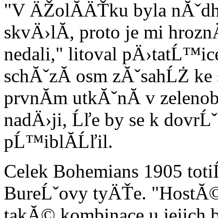
"V ÄŽolĂ­ÄŤku byla nĂˇdh
skvÄ›lĂ­, proto je mi hroznÄ
nedali," litoval pÄ›tatĹ™ic
schĂˇzĂ­ osm zĂˇsahĹŻ ke 
prvnĂ­m utkĂˇnĂ­ v zeleno
nadÄ›ji, Ĺľe by se k dovrĹ
pĹ™iblĂ­Ĺľil.
Celek Bohemians 1905 toti
BureĹˇovy tyÄŤe. "HostĂ©
takĂ© kombinace u jejich b