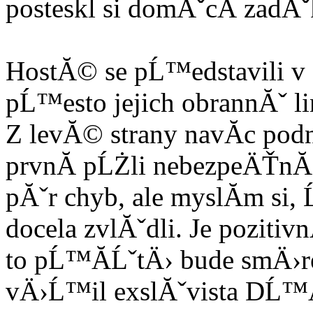
posteskl si domĂˇcĂ­ zadĂˇ
HostĂ© se pĹ™edstavili v
pĹ™esto jejich obrannĂˇ l
Z levĂ© strany navĂ­c pod
prvnĂ­ pĹŻli nebezpeÄŤnĂ©
pĂˇr chyb, ale myslĂ­m si
docela zvlĂˇdli. Je pozitiv
to pĹ™Ă­ĹˇtÄ› bude smÄ›r
vÄ›Ĺ™il exslĂˇvista DĹ™