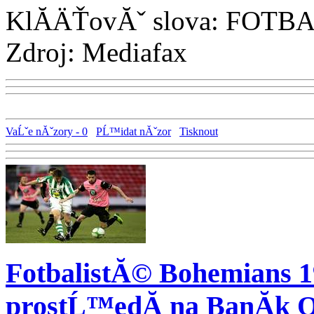
KlĂ­ÄŤovĂˇ slova: FOTB
Zdroj: Mediafax
VaĹˇe nĂˇzory - 0
PĹ™idat nĂˇzor
Tisknout
FotbalistĂ© Bohemians 1
prostĹ™edĂ­ na BanĂ­k O