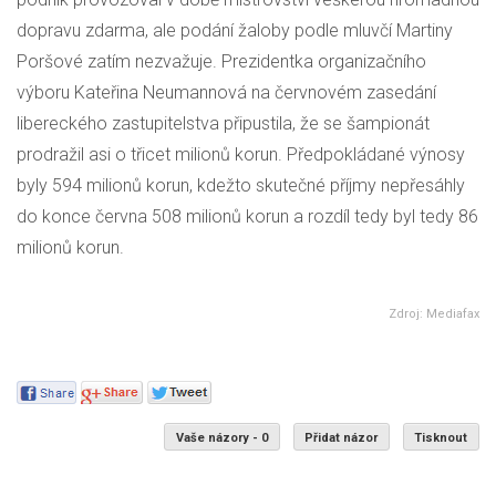
dopravu zdarma, ale podání žaloby podle mluvčí Martiny
Poršové zatím nezvažuje. Prezidentka organizačního
výboru Kateřina Neumannová na červnovém zasedání
libereckého zastupitelstva připustila, že se šampionát
prodražil asi o třicet milionů korun. Předpokládané výnosy
byly 594 milionů korun, kdežto skutečné příjmy nepřesáhly
do konce června 508 milionů korun a rozdíl tedy byl tedy 86
milionů korun.
Zdroj: Mediafax
Vaše názory - 0
Přidat názor
Tisknout