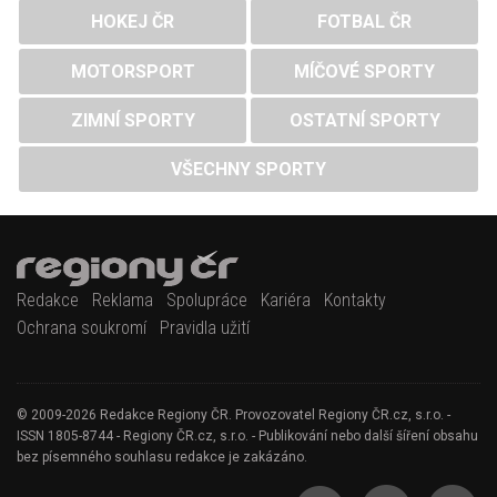
HOKEJ ČR
FOTBAL ČR
MOTORSPORT
MÍČOVÉ SPORTY
ZIMNÍ SPORTY
OSTATNÍ SPORTY
VŠECHNY SPORTY
Redakce
Reklama
Spolupráce
Kariéra
Kontakty
Ochrana soukromí
Pravidla užití
© 2009-2026 Redakce Regiony ČR. Provozovatel Regiony ČR.cz, s.r.o. -
ISSN 1805-8744 - Regiony ČR.cz, s.r.o. - Publikování nebo další šíření obsahu
bez písemného souhlasu redakce je zakázáno.