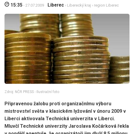
15:35
Liberec
- 27.07.2009
›
Liberecký kraj
›
region Liberec
Zdroj: NČR PRESS - Ilustrační foto
Připravenou žalobu proti organizačnímu výboru
mistrovství světa v klasickém lyžování v únoru 2009 v
Liberci aktivovala Technická univerzita v Liberci.
Mluvčí Technické univerzity Jaroslava Kočárková řekla
v pondělí agentuře, že organizátoři jim dluží 8,5 milionu