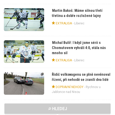
Martin Bakoš: Máme silnou třetí
třetinu a dobře rozložené lajny
EXTRALIGA
-
Liberec
Michal Bulíř: I když jsme sérii s
Chomutovem vyhráli 4:0, stála nás
mnoho sil
EXTRALIGA
-
Liberec
Řidič volkswagenu se plně nevěnoval
řízení, při nehodě se zranili dva lidé
DOPRAVNÍ NEHODY
-
Rychnov u
Jablonce nad Nisou
HLEDEJ