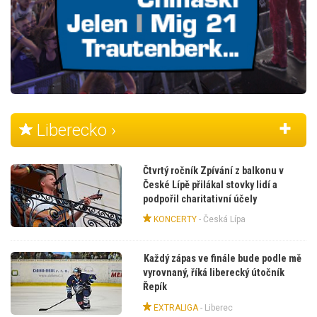
Liberecko ›
Čtvrtý ročník Zpívání z balkonu v
České Lípě přilákal stovky lidí a
podpořil charitativní účely
KONCERTY
-
Česká Lípa
Každý zápas ve finále bude podle mě
vyrovnaný, říká liberecký útočník
Řepík
EXTRALIGA
-
Liberec