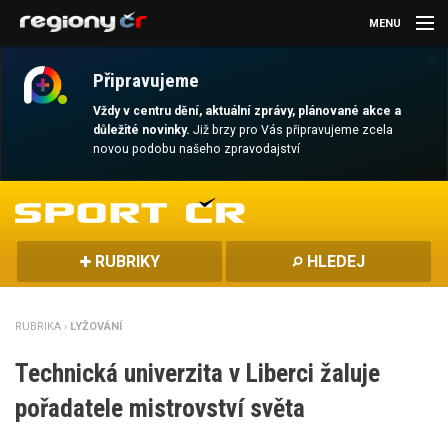
MENU
×
AKTUALITY
Připravujeme
KULTURA
Vždy v centru dění, aktuální zprávy, plánované akce a
důležité novinky.
Již brzy pro Vás připravujeme zcela
novou podobu našeho zpravodajství
SPORT
CESTOVÁNÍ
MAGAZÍN
RUBRIKY
HLEDEJ
DALŠÍ
RUBRIKA ›
LYŽOVÁNÍ
REGION
Technická univerzita v Liberci žaluje
pořadatele mistrovství světa