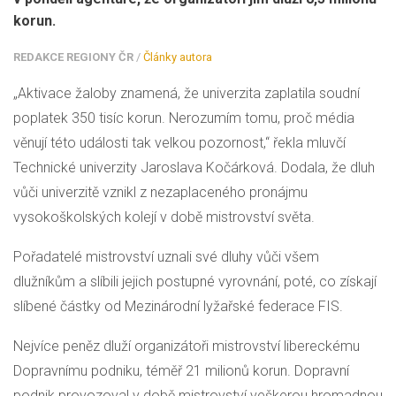
korun.
REDAKCE REGIONY ČR
/
Články autora
„Aktivace žaloby znamená, že univerzita zaplatila soudní
poplatek 350 tisíc korun. Nerozumím tomu, proč média
věnují této události tak velkou pozornost,“ řekla mluvčí
Technické univerzity Jaroslava Kočárková. Dodala, že dluh
vůči univerzitě vznikl z nezaplaceného pronájmu
vysokoškolských kolejí v době mistrovství světa.
Pořadatelé mistrovství uznali své dluhy vůči všem
dlužníkům a slíbili jejich postupné vyrovnání, poté, co získají
slíbené částky od Mezinárodní lyžařské federace FIS.
Nejvíce peněz dluží organizátoři mistrovství libereckému
Dopravnímu podniku, téměř 21 milionů korun. Dopravní
podnik provozoval v době mistrovství veškerou hromadnou