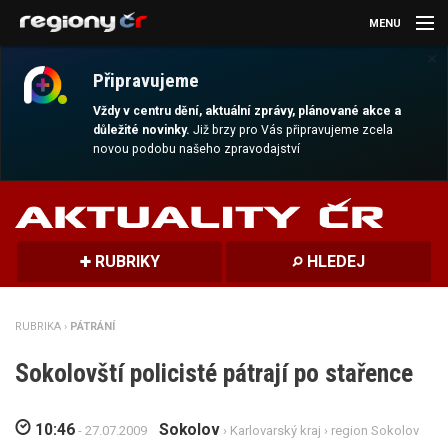
MENU
×
AKTUALITY
Připravujeme
KULTURA
Vždy v centru dění, aktuální zprávy, plánované akce a
důležité novinky.
Již brzy pro Vás připravujeme zcela
novou podobu našeho zpravodajství
SPORT
CESTOVÁNÍ
MAGAZÍN
RUBRIKY
HLEDEJ
DALŠÍ
RUBRIKA ›
PÁTRÁNÍ
REGION
Sokolovští policisté pátrají po stařence
10:46
Sokolov
- 27.07.2009
›
Karlovarský kraj
›
region Sokolov