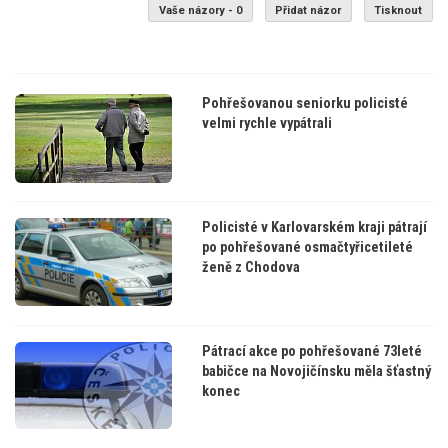
Vaše názory - 0
Přidat názor
Tisknout
Pohřešovanou seniorku policisté
velmi rychle vypátrali
Policisté v Karlovarském kraji pátrají
po pohřešované osmačtyřicetileté
ženě z Chodova
Pátrací akce po pohřešované 73leté
babičce na Novojičínsku měla šťastný
konec