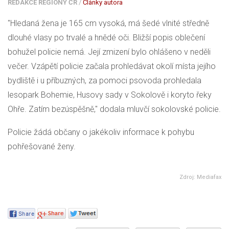
REDAKCE REGIONY ČR
/
Články autora
"Hledaná žena je 165 cm vysoká, má šedé vlnité středně
dlouhé vlasy po trvalé a hnědé oči. Bližší popis oblečení
bohužel policie nemá. Její zmizení bylo ohlášeno v neděli
večer. Vzápětí policie začala prohledávat okolí místa jejího
bydliště i u příbuzných, za pomoci psovoda prohledala
lesopark Bohemie, Husovy sady v Sokolově i koryto řeky
Ohře. Zatím bezúspěšně," dodala mluvčí sokolovské policie.
Policie žádá občany o jakékoliv informace k pohybu
pohřešované ženy.
Zdroj: Mediafax