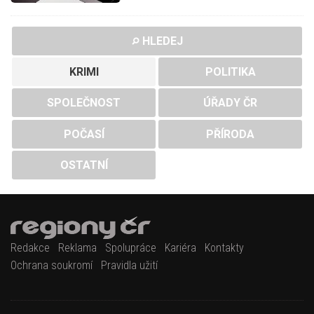
HLEDEJ
KRIMI
POLITIKA
SPOLEČNOST
ÚŘADY ČR
POČASÍ
PŘÍRODA
OSTATNÍ
Redakce
Reklama
Spolupráce
Kariéra
Kontakty
Ochrana soukromí
Pravidla užití