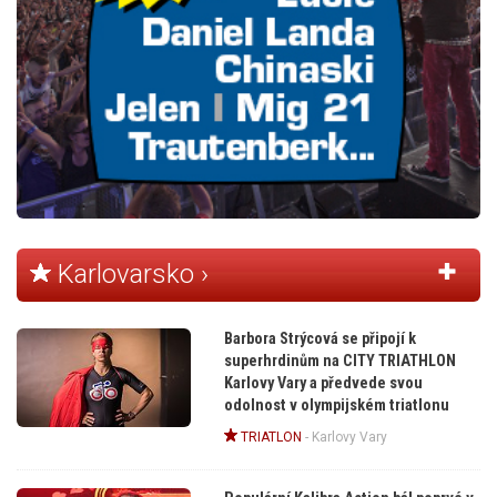
Karlovarsko ›
Barbora Strýcová se připojí k
superhrdinům na CITY TRIATHLON
Karlovy Vary a předvede svou
odolnost v olympijském triatlonu
TRIATLON
-
Karlovy Vary