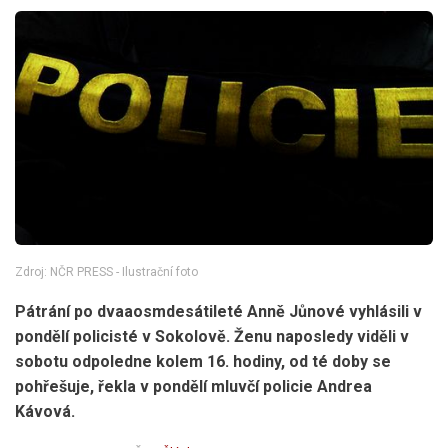
Zdroj: NČR PRESS - Ilustrační foto
Pátrání po dvaaosmdesátileté Anně Jůnové vyhlásili v
pondělí policisté v Sokolově. Ženu naposledy viděli v
sobotu odpoledne kolem 16. hodiny, od té doby se
pohřešuje, řekla v pondělí mluvčí policie Andrea
Kávová.