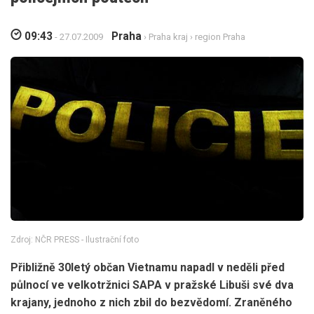
09:43
Praha
- 27.07.2009
›
Praha kraj
›
region Praha
Zdroj: NČR PRESS - Ilustrační foto
Přibližně 30letý občan Vietnamu napadl v neděli před
půlnocí ve velkotržnici SAPA v pražské Libuši své dva
krajany, jednoho z nich zbil do bezvědomí. Zraněného