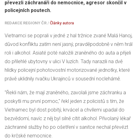
převezli záchranáři do nemocnice, agresor skončil v
policejních poutech.
REDAKCE REGIONY ČR
/
Články autora
Vietnamci se poprali v jedné z hal tržnice zvané Malá Hanoj,
důvod konfliktu zatím není jasný, pravděpodobně v něm hrál
roli i alkohol. Asiaté poté naložili zraněného do auta a přijeli
do přilehlé ubytovny v ulici V luzích. Tady narazili na dvě
hlídky policejní pohotovostní motorizované jednotky, které
právě uklidnily rvačku Ukrajinců v sousední noclehárně.
"Řekli nám, že mají zraněného, zavolali jsme záchranku a
poskytli mu první pomoc," řekl jeden z policistů s tím, že
Vietnamec byl dost pobitý, krvácel a chvílemi upadal do
bezvědomí, navíc z něj byl silně cítit alkohol. Přivolaný lékař
záchranné služby ho po ošetření v sanitce nechal převézt
do krčské nemocnice.