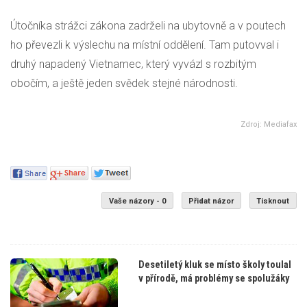
Útočníka strážci zákona zadrželi na ubytovně a v poutech
ho převezli k výslechu na místní oddělení. Tam putovval i
druhý napadený Vietnamec, který vyvázl s rozbitým
obočím, a ještě jeden svědek stejné národnosti.
Zdroj: Mediafax
Vaše názory - 0
Přidat názor
Tisknout
Desetiletý kluk se místo školy toulal
v přírodě, má problémy se spolužáky