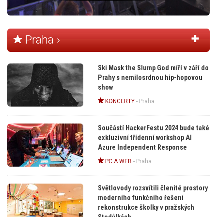
Praha ›
Ski Mask the Slump God míří v září do
Prahy s nemilosrdnou hip-hopovou
show
KONCERTY
-
Praha
Součástí HackerFestu 2024 bude také
exkluzivní třídenní workshop AI
Azure Independent Response
PC A WEB
-
Praha
Světlovody rozsvítili členité prostory
moderního funkčního řešení
rekonstrukce školky v pražských