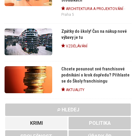
Stodůlkách
ARCHITEKTURA A PROJEKTOVÁNÍ
-
Praha 5
Zpátky do školy! Čas na nákup nové
výbavy je tu
VZDĚLÁVÁNÍ
Chcete posunout své franchisové
podnikání o krok dopředu? Přihlaste
se do Školy franchisingu
AKTUALITY
HLEDEJ
KRIMI
POLITIKA