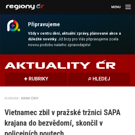
MENU
×
AKTUALITY
Připravujeme
KULTURA
Vždy v centru dění, aktuální zprávy, plánované akce a
důležité novinky.
Již brzy pro Vás připravujeme zcela
novou podobu našeho zpravodajství
SPORT
CESTOVÁNÍ
MAGAZÍN
RUBRIKY
HLEDEJ
DALŠÍ
RUBRIKA ›
KRIMI ČINY
REGION
Vietnamec zbil v pražské tržnici SAPA
krajana do bezvědomí, skončil v
policejních poutech