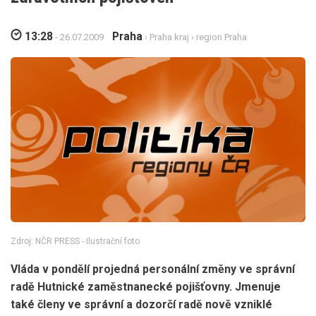
13:28
Praha
- 26.07.2009
›
Praha kraj
›
region Praha
Zdroj: NČR PRESS - Ilustrační foto
Vláda v pondělí projedná personální změny ve správní
radě Hutnické zaměstnanecké pojišťovny. Jmenuje
také členy ve správní a dozorčí radě nově vzniklé