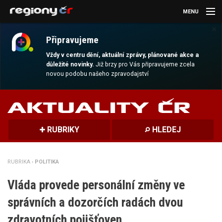
MENU
×
AKTUALITY
Připravujeme
KULTURA
Vždy v centru dění, aktuální zprávy, plánované akce a
důležité novinky.
Již brzy pro Vás připravujeme zcela
novou podobu našeho zpravodajství
SPORT
CESTOVÁNÍ
MAGAZÍN
RUBRIKY
HLEDEJ
DALŠÍ
RUBRIKA ›
POLITIKA
REGION
Vláda provede personální změny ve
správních a dozorčích radách dvou
zdravotních pojišťoven