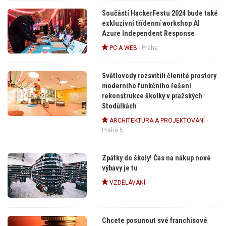
Součástí HackerFestu 2024 bude také
exkluzivní třídenní workshop AI
Azure Independent Response
PC A WEB
-
Praha
Světlovody rozsvítili členité prostory
moderního funkčního řešení
rekonstrukce školky v pražských
Stodůlkách
ARCHITEKTURA A PROJEKTOVÁNÍ
-
Praha 5
Zpátky do školy! Čas na nákup nové
výbavy je tu
VZDĚLÁVÁNÍ
Chcete posunout své franchisové