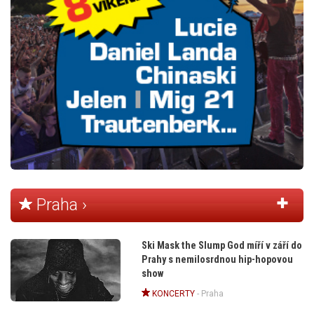
Praha ›
Ski Mask the Slump God míří v září do
Prahy s nemilosrdnou hip-hopovou
show
KONCERTY
-
Praha