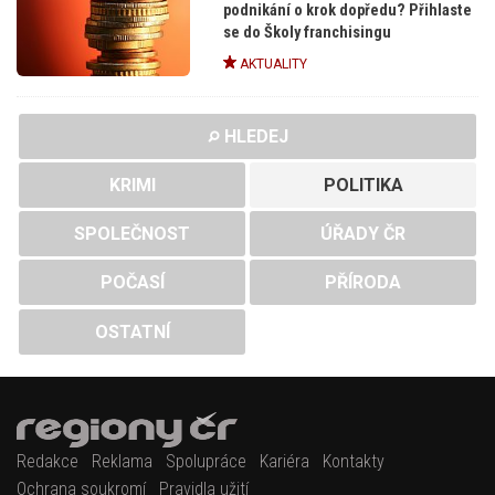
podnikání o krok dopředu? Přihlaste
se do Školy franchisingu
AKTUALITY
HLEDEJ
KRIMI
POLITIKA
SPOLEČNOST
ÚŘADY ČR
POČASÍ
PŘÍRODA
OSTATNÍ
Redakce
Reklama
Spolupráce
Kariéra
Kontakty
Ochrana soukromí
Pravidla užití