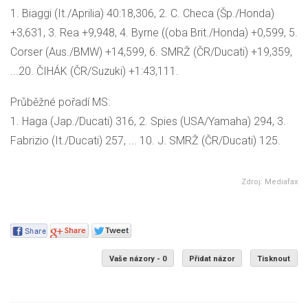
1. Biaggi (It./Aprilia) 40:18,306, 2. C. Checa (Šp./Honda)
+3,631, 3. Rea +9,948, 4. Byrne ((oba Brit./Honda) +0,599, 5.
Corser (Aus./BMW) +14,599, 6. SMRŽ (ČR/Ducati) +19,359,
...20. ČIHÁK (ČR/Suzuki) +1:43,111.
Průběžné pořadí MS:
1. Haga (Jap./Ducati) 316, 2. Spies (USA/Yamaha) 294, 3.
Fabrizio (It./Ducati) 257, ... 10. J. SMRŽ (ČR/Ducati) 125.
Zdroj: Mediafax
Vaše názory - 0
Přidat názor
Tisknout