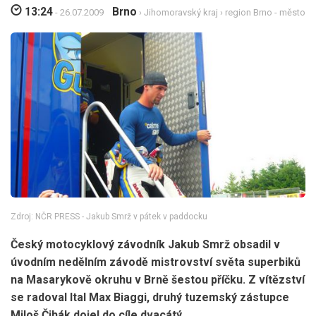
13:24
Brno
- 26.07.2009
›
Jihomoravský kraj
›
region Brno - město
Zdroj: NČR PRESS - Jakub Smrž v pátek v paddocku
Český motocyklový závodník Jakub Smrž obsadil v
úvodním nedělním závodě mistrovství světa superbiků
na Masarykově okruhu v Brně šestou příčku. Z vítězství
se radoval Ital Max Biaggi, druhý tuzemský zástupce
Miloš Čihák dojel do cíle dvacátý.