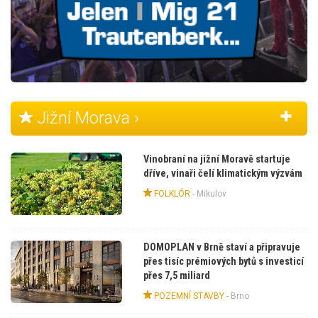
Jižní Morava ›
Vinobraní na jižní Moravě startuje
dříve, vinaři čelí klimatickým výzvám
FOLKLÓR
-
Mikulov
DOMOPLAN v Brně staví a připravuje
přes tisíc prémiových bytů s investicí
přes 7,5 miliard
POZEMNÍ STAVBY
-
Brno