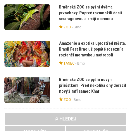
Brněnská ZOO se pyšní dvěma
prvochovy. Poprvé rozmnožili dasii
smaragdovou a zmiji obecnou
ZOO
-
Brno
Amazonie a exotika uprostřed města.
Brasil Fest Brno už popáté rozezní a
roztančí moravskou metropoli
TANEC
-
Brno
Brněnská ZOO se pyšní novým
přírůstkem. Před několika dny dorazil
nový žirafí samec Khari
ZOO
-
Brno
HLEDEJ