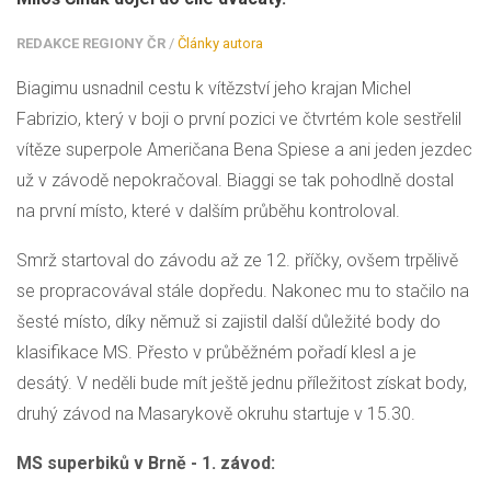
REDAKCE REGIONY ČR
/
Články autora
Biagimu usnadnil cestu k vítězství jeho krajan Michel
Fabrizio, který v boji o první pozici ve čtvrtém kole sestřelil
vítěze superpole Američana Bena Spiese a ani jeden jezdec
už v závodě nepokračoval. Biaggi se tak pohodlně dostal
na první místo, které v dalším průběhu kontroloval.
Smrž startoval do závodu až ze 12. příčky, ovšem trpělivě
se propracovával stále dopředu. Nakonec mu to stačilo na
šesté místo, díky němuž si zajistil další důležité body do
klasifikace MS. Přesto v průběžném pořadí klesl a je
desátý. V neděli bude mít ještě jednu příležitost získat body,
druhý závod na Masarykově okruhu startuje v 15.30.
MS superbiků v Brně - 1. závod: