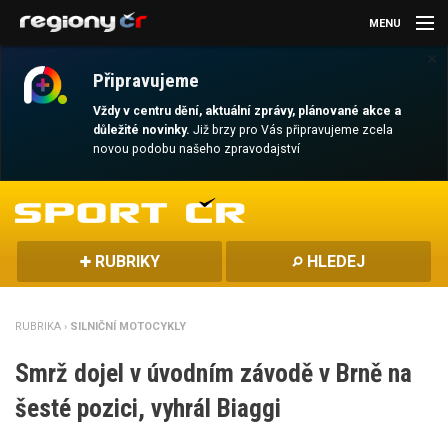
MENU
×
AKTUALITY
Připravujeme
KULTURA
Vždy v centru dění, aktuální zprávy, plánované akce a
důležité novinky.
Již brzy pro Vás připravujeme zcela
novou podobu našeho zpravodajství
SPORT
CESTOVÁNÍ
MAGAZÍN
RUBRIKY
HLEDEJ
DALŠÍ
RUBRIKA ›
SILNIČNÍ MOTOCYKLY
REGION
Smrž dojel v úvodním závodě v Brně na
šesté pozici, vyhrál Biaggi