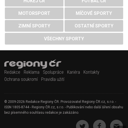
HOKEJ ČR
FOTBAL ČR
MOTORSPORT
MÍČOVÉ SPORTY
ZIMNÍ SPORTY
OSTATNÍ SPORTY
VŠECHNY SPORTY
Redakce
Reklama
Spolupráce
Kariéra
Kontakty
Ochrana soukromí
Pravidla užití
© 2009-2026 Redakce Regiony ČR. Provozovatel Regiony ČR.cz, s.r.o. -
ISSN 1805-8744 - Regiony ČR.cz, s.r.o. - Publikování nebo další šíření obsahu
bez písemného souhlasu redakce je zakázáno.