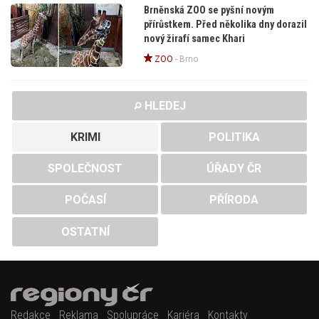
Brněnská ZOO se pyšní novým
přírůstkem. Před několika dny dorazil
nový žirafí samec Khari
ZOO
-
Brno
HLEDEJ
KRIMI
POLITIKA
SPOLEČNOST
ÚŘADY ČR
POČASÍ
PŘÍRODA
OSTATNÍ
Redakce
Reklama
Spolupráce
Kariéra
Kontakty