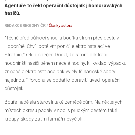
Agentuře to řekl operační důstojník jihomoravských
hasičů.
REDAKCE REGIONY ČR
/
Články autora
"Těsně před půlnocí shodila bouřka strom přes cestu v
Hodoníně. Chvíli poté vítr poničil elektroinstalaci ve
Strážnici," řekl dispečer. Dodal, že strom odstranili
hodonínští hasiči během necelé hodiny, k likvidaci výpadku
zničené elektroinstalace pak vyjely tři hasičské sbory
najednou. "Poruchu se podařilo opravit," uvedl operační
důstojník.
Bouře nadělala starosti také zemědělcům. Na některých
místech okresu padaly v noci s prudkým deštěm také
kroupy, škody zatím farmáři nevyčíslili.