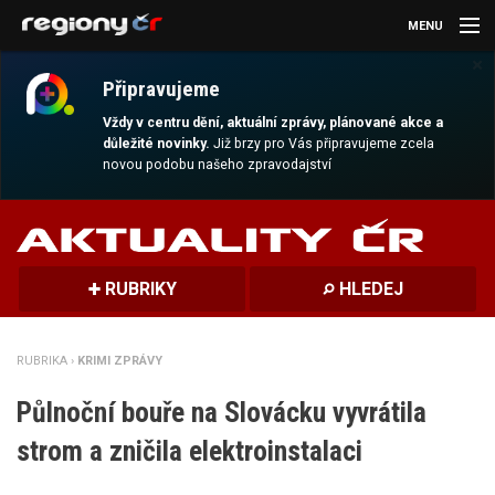
MENU
×
AKTUALITY
Připravujeme
KULTURA
Vždy v centru dění, aktuální zprávy, plánované akce a
důležité novinky.
Již brzy pro Vás připravujeme zcela
novou podobu našeho zpravodajství
SPORT
CESTOVÁNÍ
MAGAZÍN
RUBRIKY
HLEDEJ
DALŠÍ
RUBRIKA ›
KRIMI ZPRÁVY
REGION
Půlnoční bouře na Slovácku vyvrátila
strom a zničila elektroinstalaci