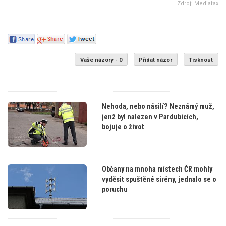
Zdroj: Mediafax
Vaše názory - 0
Přidat názor
Tisknout
Nehoda, nebo násilí? Neznámý muž,
jenž byl nalezen v Pardubicích,
bojuje o život
Občany na mnoha místech ČR mohly
vyděsit spuštěné sirény, jednalo se o
poruchu