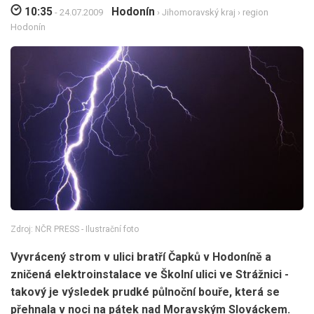
10:35
Hodonín
- 24.07.2009
›
Jihomoravský kraj
›
region
Hodonín
Zdroj: NČR PRESS - Ilustrační foto
Vyvrácený strom v ulici bratří Čapků v Hodoníně a
zničená elektroinstalace ve Školní ulici ve Strážnici -
takový je výsledek prudké půlnoční bouře, která se
přehnala v noci na pátek nad Moravským Slováckem.