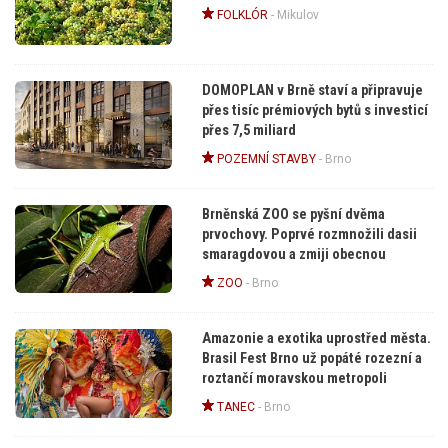
FOLKLÓR
-
Mikulov
DOMOPLAN v Brně staví a připravuje
přes tisíc prémiových bytů s investicí
přes 7,5 miliard
POZEMNÍ STAVBY
-
Brno
Brněnská ZOO se pyšní dvěma
prvochovy. Poprvé rozmnožili dasii
smaragdovou a zmiji obecnou
ZOO
-
Brno
Amazonie a exotika uprostřed města.
Brasil Fest Brno už popáté rozezní a
roztančí moravskou metropoli
TANEC
-
Brno