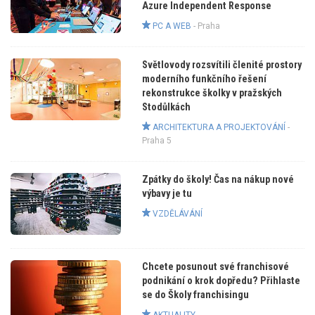
Azure Independent Response
PC A WEB
-
Praha
Světlovody rozsvítili členité prostory
moderního funkčního řešení
rekonstrukce školky v pražských
Stodůlkách
ARCHITEKTURA A PROJEKTOVÁNÍ
-
Praha 5
Zpátky do školy! Čas na nákup nové
výbavy je tu
VZDĚLÁVÁNÍ
Chcete posunout své franchisové
podnikání o krok dopředu? Přihlaste
se do Školy franchisingu
AKTUALITY