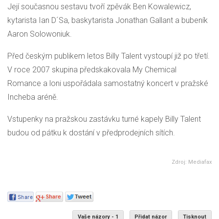
Její současnou sestavu tvoří zpěvák Ben Kowalewicz,
kytarista Ian D´Sa, baskytarista Jonathan Gallant a bubeník
Aaron Solowoniuk.
Před českým publikem letos Billy Talent vystoupí již po třetí.
V roce 2007 skupina předskakovala My Chemical
Romance a loni uspořádala samostatný koncert v pražské
Incheba aréně.
Vstupenky na pražskou zastávku turné kapely Billy Talent
budou od pátku k dostání v předprodejních sítích.
Zdroj: Mediafax
Vaše názory - 1
Přidat názor
Tisknout