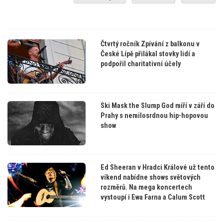
Čtvrtý ročník Zpívání z balkonu v
České Lípě přilákal stovky lidí a
podpořil charitativní účely
Ski Mask the Slump God míří v září do
Prahy s nemilosrdnou hip-hopovou
show
Ed Sheeran v Hradci Králové už tento
víkend nabídne shows světových
rozměrů. Na mega koncertech
vystoupí i Ewa Farna a Calum Scott