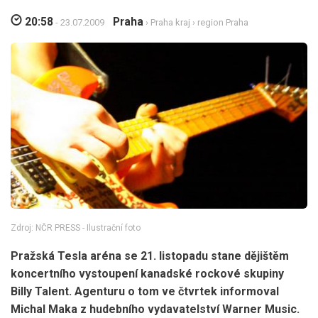
20:58
Praha
- 23.07.2009
›
Praha kraj
›
region Praha
Zdroj: NČR PRESS - Ilustrační foto
Pražská Tesla aréna se 21. listopadu stane dějištěm
koncertního vystoupení kanadské rockové skupiny
Billy Talent. Agenturu o tom ve čtvrtek informoval
Michal Maka z hudebního vydavatelství Warner Music.