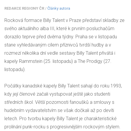
REDAKCE REGIONY ČR
/
Články autora
Rocková formace Billy Talent v Praze představí skladby ze
svého aktuálního alba III, které k prvním posluchačům
dorazilo teprve před dvěma týdny. Praha se v listopadu
stane vyhledávaným cílem příznivců tvrdší hudby a v
rozmezí několika dní vedle sestavy Billy Talent přivátá i
kapely Rammstein (25. listopadu) a The Prodigy (27.
listopadu).
Počátky kanadské kapely Billy Talent sahají do roku 1993,
kdy její členové začali vystupovat ještě jako studenti
středních škol. Větší pozornosti fanoušků a smlouvy s
hudebním vydavatelstvím se však dočkali až po devíti
letech. Pro tvorbu kapely Billy Talent je charakteristické
prolínání punk-rocku s progresivnějším rockovým stylem.