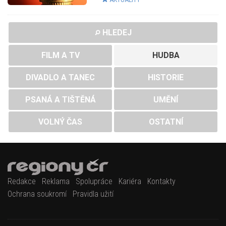
HLEDEJ
FILM A TV
HUDBA
DIVADLO A TANEC
HISTORIE
PSANÁ A TIŠTĚNÁ
UMĚNÍ
VOLNÝ ČAS
OSTATNÍ
Redakce
Reklama
Spolupráce
Kariéra
Kontakty
Ochrana soukromí
Pravidla užití