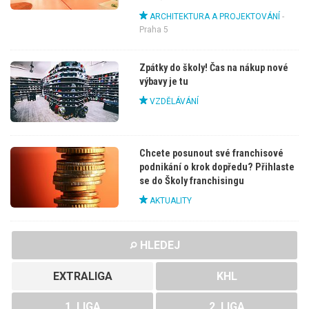
ARCHITEKTURA A PROJEKTOVÁNÍ
-
Praha 5
Zpátky do školy! Čas na nákup nové
výbavy je tu
VZDĚLÁVÁNÍ
Chcete posunout své franchisové
podnikání o krok dopředu? Přihlaste
se do Školy franchisingu
AKTUALITY
HLEDEJ
EXTRALIGA
KHL
1. LIGA
2. LIGA