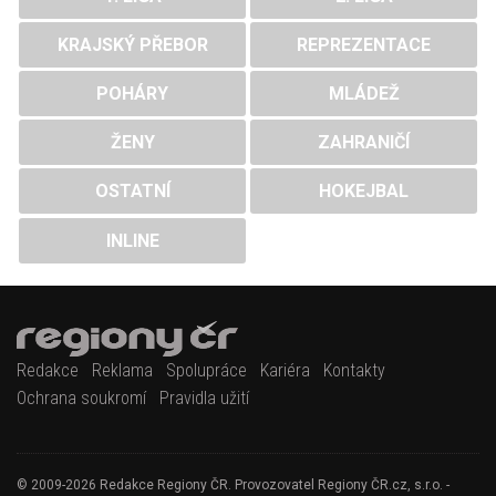
KRAJSKÝ PŘEBOR
REPREZENTACE
POHÁRY
MLÁDEŽ
ŽENY
ZAHRANIČÍ
OSTATNÍ
HOKEJBAL
INLINE
Redakce
Reklama
Spolupráce
Kariéra
Kontakty
Ochrana soukromí
Pravidla užití
© 2009-2026 Redakce Regiony ČR. Provozovatel Regiony ČR.cz, s.r.o. -