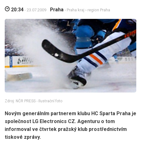
20:34
Praha
- 23.07.2009
›
Praha kraj
›
region Praha
Zdroj: NČR PRESS - Ilustrační foto
Novým generálním partnerem klubu HC Sparta Praha je
společnost LG Electronics CZ. Agenturu o tom
informoval ve čtvrtek pražský klub prostřednictvím
tiskové zprávy.