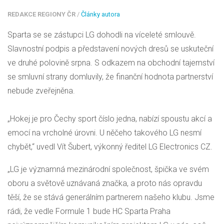
REDAKCE REGIONY ČR
/
Články autora
Sparta se se zástupci LG dohodli na víceleté smlouvě.
Slavnostní podpis a představení nových dresů se uskuteční
ve druhé polovině srpna. S odkazem na obchodní tajemství
se smluvní strany domluvily, že finanční hodnota partnerství
nebude zveřejněna.
„Hokej je pro Čechy sport číslo jedna, nabízí spoustu akcí a
emocí na vrcholné úrovni. U něčeho takového LG nesmí
chybět,“ uvedl Vít Šubert, výkonný ředitel LG Electronics CZ.
„LG je významná mezinárodní společnost, špička ve svém
oboru a světově uznávaná značka, a proto nás opravdu
těší, že se stává generálním partnerem našeho klubu. Jsme
rádi, že vedle Formule 1 bude HC Sparta Praha