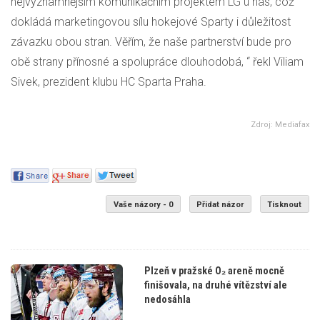
nejvýznamnějším komunikačním projektem LG u nás, což
dokládá marketingovou sílu hokejové Sparty i důležitost
závazku obou stran. Věřím, že naše partnerství bude pro
obě strany přínosné a spolupráce dlouhodobá, “ řekl Viliam
Sivek, prezident klubu HC Sparta Praha.
Zdroj: Mediafax
Vaše názory - 0
Přidat názor
Tisknout
Plzeň v pražské O₂ areně mocně
finišovala, na druhé vítězství ale
nedosáhla