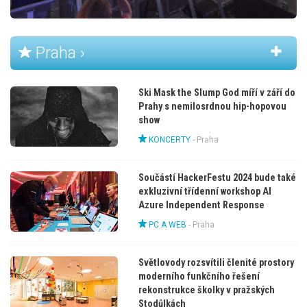
Praha ›
Ski Mask the Slump God míří v září do
Prahy s nemilosrdnou hip-hopovou
show
KONCERTY
-
Praha
Součástí HackerFestu 2024 bude také
exkluzivní třídenní workshop AI
Azure Independent Response
PC A WEB
-
Praha
Světlovody rozsvítili členité prostory
moderního funkčního řešení
rekonstrukce školky v pražských
Stodůlkách