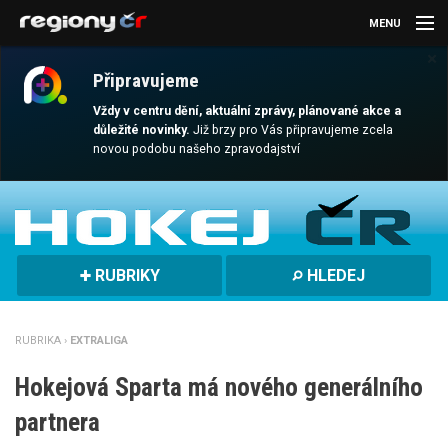
MENU
×
AKTUALITY
Připravujeme
KULTURA
Vždy v centru dění, aktuální zprávy, plánované akce a
důležité novinky.
Již brzy pro Vás připravujeme zcela
novou podobu našeho zpravodajství
SPORT
CESTOVÁNÍ
MAGAZÍN
RUBRIKY
HLEDEJ
DALŠÍ
REGION
RUBRIKA ›
EXTRALIGA
Hokejová Sparta má nového generálního
partnera