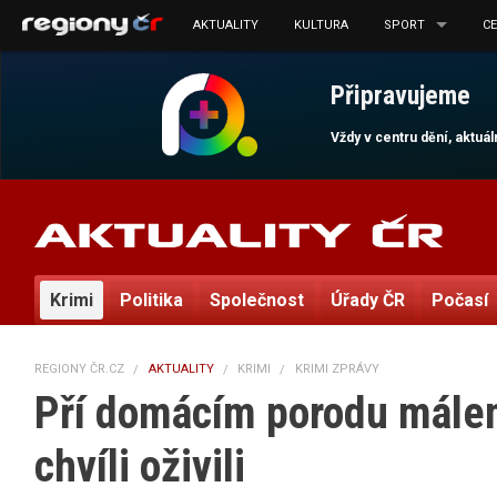
AKTUALITY
KULTURA
SPORT
C
Připravujeme
Vždy v centru dění, aktuá
Krimi
Politika
Společnost
Úřady ČR
Počasí
REGIONY ČR.CZ
AKTUALITY
KRIMI
KRIMI ZPRÁVY
Pří domácím porodu málem
chvíli oživili