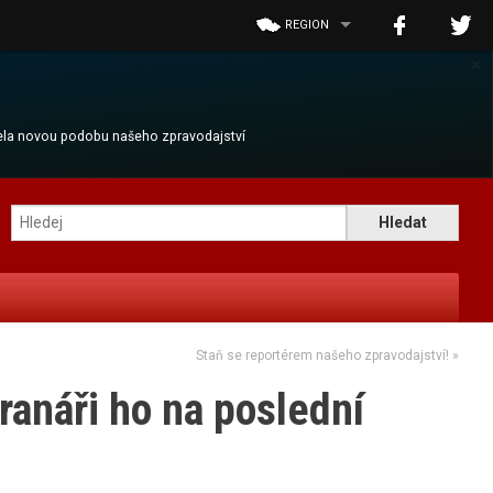
REGION
×
cela novou podobu našeho zpravodajství
Staň se reportérem našeho zpravodajství!
»
anáři ho na poslední