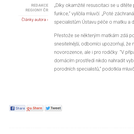
„Díky okamžité resuscitaci se u dítěte 
REDAKCE
REGIONY ČR
funkce,“ vylíčila mluvčí. „Poté záchra
Články autora ›
specialistům Ústavu péče o matku a dít
Přestože se některým matkám zdá por
snesitelnější, odborníci upozorňují, že
novorozence, ale i pro rodičky. "V př
domácím prostředí nikdo nahradit vyb
porodních specialistů,“ podotkla mluvč