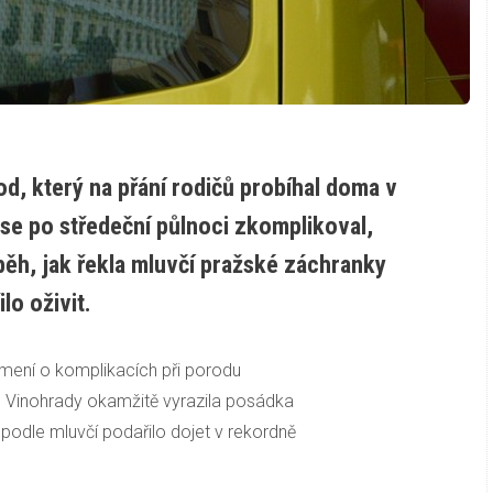
d, který na přání rodičů probíhal doma v
 se po středeční půlnoci zkomplikoval,
běh, jak řekla mluvčí pražské záchranky
lo oživit.
ámení o komplikacích při porodu
é Vinohrady okamžitě vyrazila posádka
 podle mluvčí podařilo dojet v rekordně