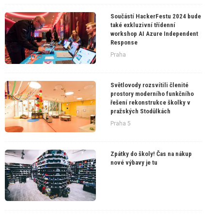
Součástí HackerFestu 2024 bude
také exkluzivní třídenní
workshop AI Azure Independent
Response
Praha
Světlovody rozsvítili členité
prostory moderního funkčního
řešení rekonstrukce školky v
pražských Stodůlkách
Praha 5
Zpátky do školy! Čas na nákup
nové výbavy je tu