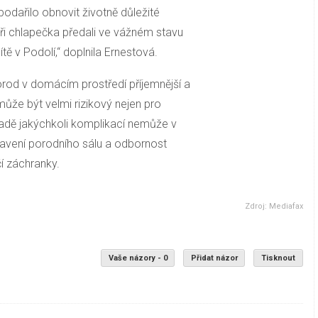
podařilo obnovit životně důležité
náři chlapečka předali ve vážném stavu
ě v Podolí,“ doplnila Ernestová.
od v domácím prostředí příjemnější a
 může být velmi rizikový nejen pro
ípadě jakýchkoli komplikací nemůže v
avení porodního sálu a odbornost
í záchranky.
Zdroj: Mediafax
Vaše názory - 0
Přidat názor
Tisknout