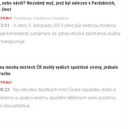
 nebo násilí? Neznámý muž, jenž byl nalezen v Pardubicích,
 život
 ZPRÁVY
-
Pardubický
|
Pardubice
| Pardubice
13:31
- V úterý 5. listopadu 2013 před půl sedmou hodinou
ijali kriminalisté oznámení, že zdravotnická záchranná služba
transportuje ...
na mnoha místech ČR mohly vyděsit spuštěné sirény, jednalo
ruchu
 ZPRÁVY
08:23
- Na několika desítkách míst České republiky došlo k
lnému a opakovanému spuštění některých sirén systému
í obyvatelstva. ...