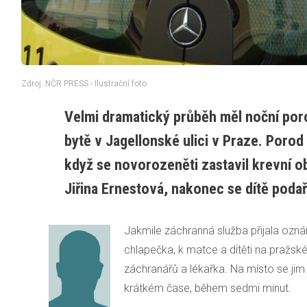
Zdroj: NČR PRESS - Ilustrační foto
Velmi dramatický průběh měl noční poro
bytě v Jagellonské ulici v Praze. Porod
když se novorozeněti zastavil krevní o
Jiřina Ernestová, nakonec se dítě podaři
Jakmile záchranná služba přijala ozn
chlapečka, k matce a dítěti na pražsk
záchranářů a lékařka. Na místo se jim
krátkém čase, během sedmi minut.