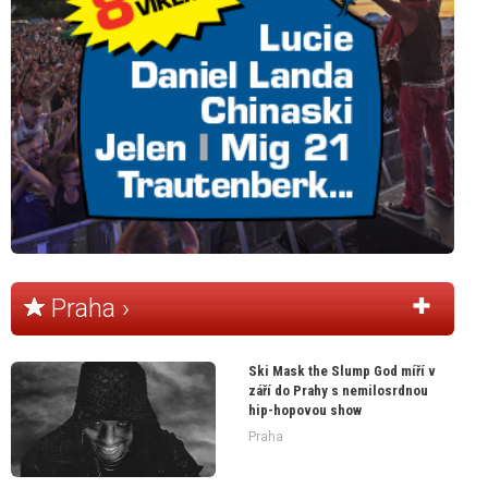
Praha ›
Ski Mask the Slump God míří v
září do Prahy s nemilosrdnou
hip-hopovou show
Praha