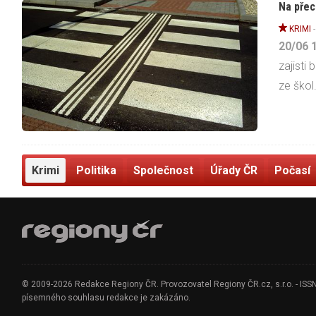
Na přec
KRIMI
20/06
zajisti
ze škol.
Krimi
Politika
Společnost
Úřady ČR
Počasí
© 2009-2026 Redakce Regiony ČR. Provozovatel Regiony ČR.cz, s.r.o. - ISSN 1
písemného souhlasu redakce je zakázáno.