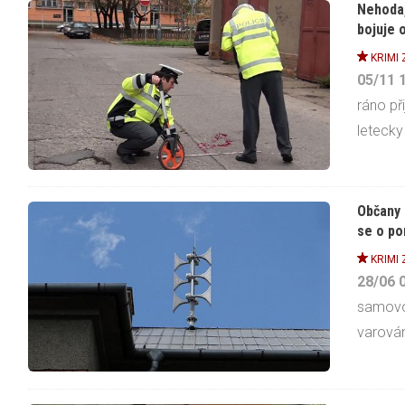
Nehoda,
bojuje o
KRIMI
05/11
ráno př
letecky 
Občany 
se o po
KRIMI
28/06
samovo
varován