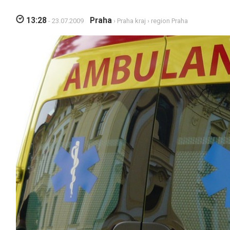
13:28
Praha
- 23.07.2009
›
Praha kraj
›
region Praha