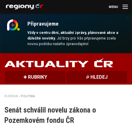
MENU
×
AKTUALITY
Připravujeme
KULTURA
Vždy v centru dění, aktuální zprávy, plánované akce a
důležité novinky.
Již brzy pro Vás připravujeme zcela
novou podobu našeho zpravodajství
SPORT
CESTOVÁNÍ
MAGAZÍN
RUBRIKY
HLEDEJ
DALŠÍ
RUBRIKA ›
POLITIKA
REGION
Senát schválil novelu zákona o
Pozemkovém fondu ČR