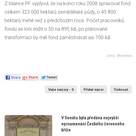
Z bilance PF vyplývá, že na konci roku 2008 spravoval fond
celkem 323 000 hektarů zemědělské půdy, o 45 800
hektarů méně než v předchozím roce. Počet pracovníků
fondu se loni snížil o 50 na 895 lidí, po plánované
transformaci by měl fond zaměstnávat asi 700 lidí.
Zdroj: Mediafax
Vaše názory - 0
Přidat názor
Tisknout
V Senátu byla předána nejvyšší
vyznamenání Českého červeného
kříže