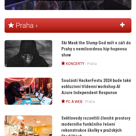
Praha ›
Ski Mask the Slump God míří v září do
Prahy s nemilosrdnou hip-hopovou
show
KONCERTY
-
Praha
Součástí HackerFestu 2024 bude také
exkluzivní třídenní workshop AI
Azure Independent Response
PC A WEB
-
Praha
Světlovody rozsvítili členité prostory
moderního funkčního řešení
rekonstrukce školky v pražských