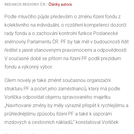
REDAKCE REGIONY ČR
/
Články autora
Podle mluvčího půjde především o změnu řízení fondu z
kolektivního na individuální, o rozšíření kompetencí dozorčí
rady fondu a o zachování kontrolní funkce Poslanecké
sněmovny Parlamentu ČR. PF by tak měl v budoucnosti řídit
ředitel s jasně stanovenými pravomocemi a odpovědností.
V současné době se přitom na řízení PF podílí prezídium
fondu a výkonný výbor.
Cílem novely je také změnit současnou organizační
strukturu PF a počet jeho zaměstnanců, který má podle
Vorlíčka odpovídat objemu spravovaného majetku.
„Navrhované změny by měly výrazně přispět k rychlejšímu a
průhlednějšímu způsobu řízení PF a také k úsporám
mzdových a cestovních nákladů,“ konstatoval Vorlíček.