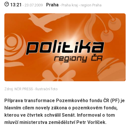
13:21
Praha
- 23.07.2009
›
Praha kraj
›
region Praha
Zdroj: NČR PRESS - Ilustrační foto
Příprava transformace Pozemkového fondu ČR (PF) je
hlavním cílem novely zákona o pozemkovém fondu,
kterou ve čtvrtek schválil Senát. Informoval o tom
mluvčí ministerstva zemědělství Petr Vorlíček.