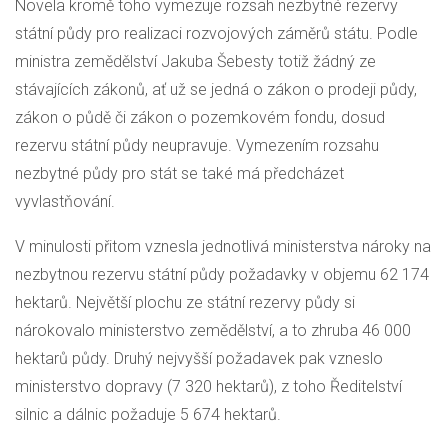
Novela kromě toho vymezuje rozsah nezbytné rezervy
státní půdy pro realizaci rozvojových záměrů státu. Podle
ministra zemědělství Jakuba Šebesty totiž žádný ze
stávajících zákonů, ať už se jedná o zákon o prodeji půdy,
zákon o půdě či zákon o pozemkovém fondu, dosud
rezervu státní půdy neupravuje. Vymezením rozsahu
nezbytné půdy pro stát se také má předcházet
vyvlastňování.
V minulosti přitom vznesla jednotlivá ministerstva nároky na
nezbytnou rezervu státní půdy požadavky v objemu 62 174
hektarů. Největší plochu ze státní rezervy půdy si
nárokovalo ministerstvo zemědělství, a to zhruba 46 000
hektarů půdy. Druhý nejvyšší požadavek pak vzneslo
ministerstvo dopravy (7 320 hektarů), z toho Ředitelství
silnic a dálnic požaduje 5 674 hektarů.