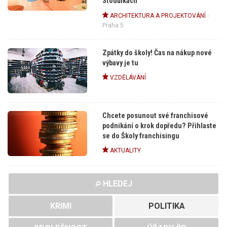
Stodůlkách
ARCHITEKTURA A PROJEKTOVÁNÍ
-
Praha 5
Zpátky do školy! Čas na nákup nové
výbavy je tu
VZDĚLÁVÁNÍ
Chcete posunout své franchisové
podnikání o krok dopředu? Přihlaste
se do Školy franchisingu
AKTUALITY
HLEDEJ
KRIMI
POLITIKA