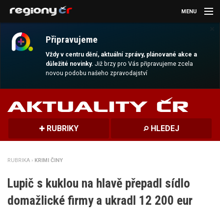
MENU
×
AKTUALITY
Připravujeme
KULTURA
Vždy v centru dění, aktuální zprávy, plánované akce a
důležité novinky.
Již brzy pro Vás připravujeme zcela
novou podobu našeho zpravodajství
SPORT
CESTOVÁNÍ
MAGAZÍN
RUBRIKY
HLEDEJ
DALŠÍ
RUBRIKA ›
KRIMI ČINY
REGION
Lupič s kuklou na hlavě přepadl sídlo
domažlické firmy a ukradl 12 200 eur