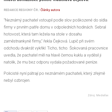
REDAKCE REGIONY ČR
/
Články autora
"Neznámý pachatel vstoupil podle slov poškozené do sídla
firmy v prvním patře domu v odpoledních hodinách. Sebral
hotovost, která tam ležela na stole v dosahu
zaměstnankyně firmy," řekla Čejková. Lupič při svém
odchodu dvakrát vykřikl: Ticho, ticho. Šokovaná pracovnice
uvedla, že pachatel měl na hlavě černou kuklu a vyděsil ji
natolik, že mu bez odporu vydala požadované peníze.
Policisté nyní pátrají po neznámém pachateli, který zřejmě
nebyl ozbrojen.
Zdroj: Mediafax