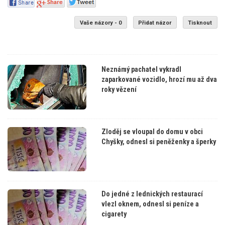
Vaše názory - 0
Přidat názor
Tisknout
Neznámý pachatel vykradl
zaparkované vozidlo, hrozí mu až dva
roky vězení
Zloděj se vloupal do domu v obci
Chyšky, odnesl si peněženky a šperky
Do jedné z lednických restaurací
vlezl oknem, odnesl si peníze a
cigarety