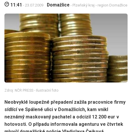
11:41
Domažlice
- 23.07.2009
›
Plzeňský kraj
›
region Domažlice
Zdroj: NČR PRESS - Ilustrační foto
Neobvyklé loupežné přepadení zažila pracovnice firmy
sídlící ve Spálené ulici v Domažlicích, kam vnikl
neznámý maskovaný pachatel a odcizil 12 200 eur v
hotovosti. O případu informovala agenturu ve čtvrtek
mluvčí domažlické policie Vladislava Čejková.