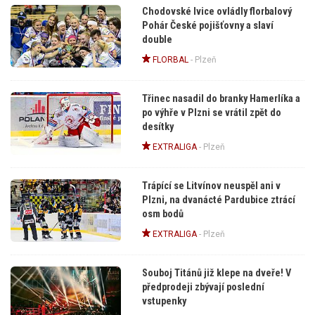
Chodovské lvice ovládly florbalový
Pohár České pojišťovny a slaví
double
FLORBAL
-
Plzeň
Třinec nasadil do branky Hamerlíka a
po výhře v Plzni se vrátil zpět do
desítky
EXTRALIGA
-
Plzeň
Trápící se Litvínov neuspěl ani v
Plzni, na dvanácté Pardubice ztrácí
osm bodů
EXTRALIGA
-
Plzeň
Souboj Titánů již klepe na dveře! V
předprodeji zbývají poslední
vstupenky