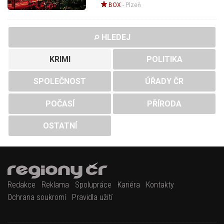
BOX
-
Plzeň
HLEDEJ
KRIMI
POLITIKA
SPOLEČNOST
ÚŘADY ČR
POČASÍ
PŘÍRODA
OSTATNÍ
Redakce
Reklama
Spolupráce
Kariéra
Kontakty
Ochrana soukromí
Pravidla užití