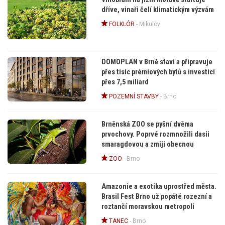
dříve, vinaři čelí klimatickým výzvám
FOLKLÓR
-
Mikulov
DOMOPLAN v Brně staví a připravuje
přes tisíc prémiových bytů s investicí
přes 7,5 miliard
POZEMNÍ STAVBY
-
Brno
Brněnská ZOO se pyšní dvěma
prvochovy. Poprvé rozmnožili dasii
smaragdovou a zmiji obecnou
ZOO
-
Brno
Amazonie a exotika uprostřed města.
Brasil Fest Brno už popáté rozezní a
roztančí moravskou metropoli
TANEC
-
Brno