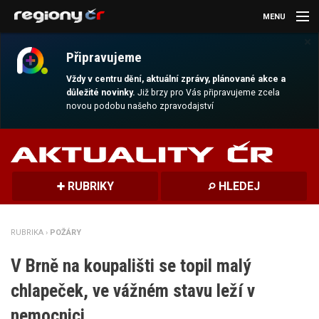
MENU
×
AKTUALITY
Připravujeme
KULTURA
Vždy v centru dění, aktuální zprávy, plánované akce a
důležité novinky.
Již brzy pro Vás připravujeme zcela
novou podobu našeho zpravodajství
SPORT
CESTOVÁNÍ
MAGAZÍN
RUBRIKY
HLEDEJ
DALŠÍ
RUBRIKA ›
POŽÁRY
REGION
V Brně na koupališti se topil malý
chlapeček, ve vážném stavu leží v
nemocnici