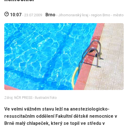
10:07
Brno
- 23.07.2009
›
Jihomoravský kraj
›
region Brno - město
Zdroj: NČR PRESS - Ilustrační foto
Ve velmi vážném stavu leží na anesteziologicko-
resuscitačním oddělení Fakultní dětské nemocnice v
Brně malý chlapeček, který se topil ve středu v