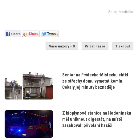
Zdroj: Mediafax
Vaše názory - 0
Přidat názor
Tisknout
Senior na Frýdecko-Místecku chtěl
ze střechy domu vymetat komín.
Čekaly jej minuty beznaděje
Z bioplynové stanice na Hodonínsku
měl uniknout digestát, na místě
zasahovali přivolaní hasiči