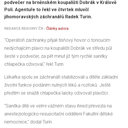
podvečer na brněnském koupališti Dobrák v Králově
Poli. Agentuře to řekl ve čtvrtek mluvčí
jihomoravských záchranářů Radek Turin.
REDAKCE REGIONY ČR
/
Články autora
"Operátoři záchranky přijali tísňový hovor o tonoucím
nedýchajícím plavci na koupališti Dobrák ve středu půl
šesté v podvečer, za pět minut již tým rychlé sanitky
chlapečka oživoval," řekl Turin.
Lékařka spolu se záchranáři stabilizovali u dítěte základní
životní funkce podáním nutných léků a roztoků. Ještě
předtím se snažili chlapečka laicky oživovat plavčíci.
"Sanitka dítě ve velmi vážném stavu ihned převezla na
anesteziologicko-resuscitační oddělení Fakultní dětské
nemocnice," dodal Turin.