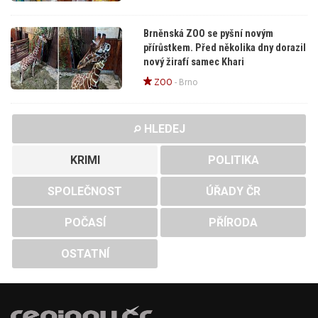
Brněnská ZOO se pyšní novým
přírůstkem. Před několika dny dorazil
nový žirafí samec Khari
ZOO
-
Brno
HLEDEJ
KRIMI
POLITIKA
SPOLEČNOST
ÚŘADY ČR
POČASÍ
PŘÍRODA
OSTATNÍ