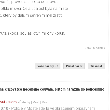
vyšetřit, provedla u pilota dechovou
tkla mluvčí. Celá událost byla na místě
 který by dalším šetřením měl zjistit
tá škoda jsou asi čtyři miliony korun.
Zdroj: Mediafax
Vaše názory - 0
Přidat názor
Tisknout
 na křižovatce nečekaně couvala, přitom narazila do policejního
VNÍ NEHODY
-
Ústecký
|
Most
| Most
10:10
- Policie v Mostě sdělila ve zkráceném přípravném