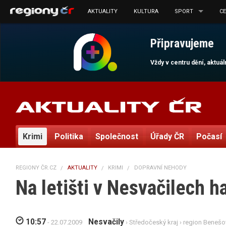
AKTUALITY
KULTURA
SPORT
C
Připravujeme
Vždy v centru dění, aktuá
Krimi
Politika
Společnost
Úřady ČR
Počasí
REGIONY ČR.CZ
AKTUALITY
KRIMI
DOPRAVNÍ NEHODY
Na letišti v Nesvačilech h
10:57
Nesvačily
- 22.07.2009
›
Středočeský kraj
›
region Benešo