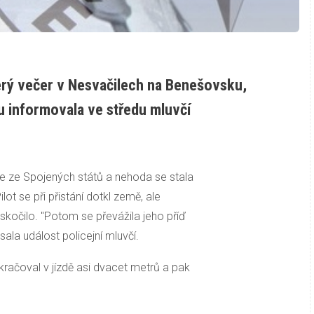
erý večer v Nesvačilech na Benešovsku,
u informovala ve středu mluvčí
ule ze Spojených států a nehoda se stala
ilot se při přistání dotkl země, ale
oskočilo. "Potom se převážila jeho příď
sala událost policejní mluvčí.
kračoval v jízdě asi dvacet metrů a pak