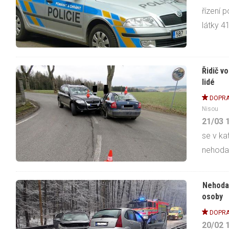
řízení 
látky 41
Řidič v
lidé
DOPRA
Nisou
21/03
se v ka
nehoda
Nehoda 
osoby
DOPRA
20/02