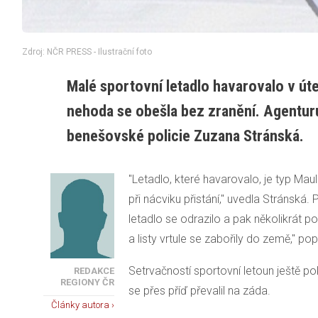
Zdroj: NČR PRESS - Ilustrační foto
Malé sportovní letadlo havarovalo v út
nehoda se obešla bez zranění. Agentur
benešovské policie Zuzana Stránská.
"Letadlo, které havarovalo, je typ Ma
při nácviku přistání," uvedla Stránská. P
letadlo se odrazilo a pak několikrát p
a listy vrtule se zabořily do země," pop
Setrvačností sportovní letoun ještě po
REDAKCE
REGIONY ČR
se přes příď převalil na záda.
Články autora ›