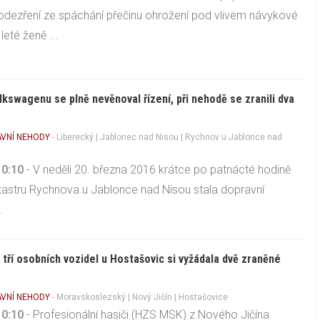
podezření ze spáchání přečinu ohrožení pod vlivem návykové
leté ženě ...
olkswagenu se plně nevěnoval řízení, při nehodě se zranili dva
VNÍ NEHODY
-
Liberecký
|
Jablonec nad Nisou
| Rychnov u Jablonce nad
10:10
- V neděli 20. března 2016 krátce po patnácté hodině
tastru Rychnova u Jablonce nad Nisou stala dopravní
.
tří osobních vozidel u Hostašovic si vyžádala dvě zraněné
VNÍ NEHODY
-
Moravskoslezský
|
Nový Jičín
| Hostašovice
10:10
- Profesionální hasiči (HZS MSK) z Nového Jičína