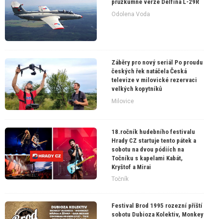
průzkumné verze Delfína L-29R
Odolena Voda
Záběry pro nový seriál Po proudu
českých řek natáčela Česká
televize v milovické rezervaci
velkých kopytníků
Milovice
18.ročník hudebního festivalu
Hrady CZ startuje tento pátek a
sobotu na dvou pódiích na
Točníku s kapelami Kabát,
Kryštof a Mirai
Točník
Festival Brod 1995 rozezní příští
sobotu Dubioza Kolektiv, Monkey