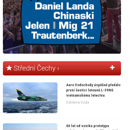
Střední Čechy ›
Aero Vodochody úspěšně předalo
první šestici letounů L-39NG
vietnamskému letectvu
Odolena Voda
60 let od vzniku prototypu