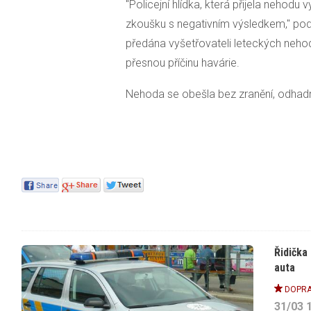
"Policejní hlídka, která přijela nehodu 
zkoušku s negativním výsledkem," podo
předána vyšetřovateli leteckých nehod,
přesnou příčinu havárie.
Nehoda se obešla bez zranění, odhadnu
Řidička
auta
DOPRA
31/03