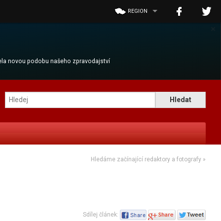
REGION
×
cela novou podobu našeho zpravodajství
Hledáme začínající redaktory a fotografy
»
Sdílej článek: