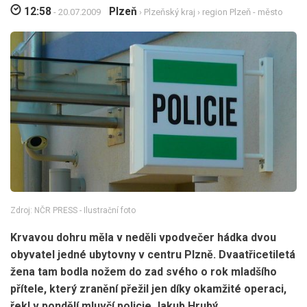
12:58
Plzeň
- 20.07.2009
›
Plzeňský kraj
›
region Plzeň - město
Zdroj: NČR PRESS - Ilustrační foto
Krvavou dohru měla v neděli vpodvečer hádka dvou
obyvatel jedné ubytovny v centru Plzně. Dvaatřicetiletá
žena tam bodla nožem do zad svého o rok mladšího
přítele, který zranění přežil jen díky okamžité operaci,
řekl v pondělí mluvčí policie Jakub Hrubý.