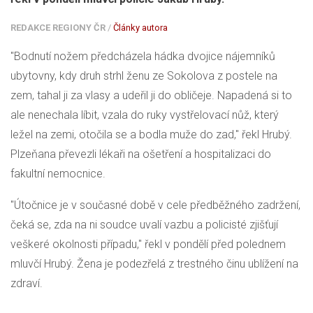
REDAKCE REGIONY ČR
/
Články autora
"Bodnutí nožem předcházela hádka dvojice nájemníků
ubytovny, kdy druh strhl ženu ze Sokolova z postele na
zem, tahal ji za vlasy a udeřil ji do obličeje. Napadená si to
ale nenechala líbit, vzala do ruky vystřelovací nůž, který
ležel na zemi, otočila se a bodla muže do zad," řekl Hrubý.
Plzeňana převezli lékaři na ošetření a hospitalizaci do
fakultní nemocnice.
"Útočnice je v současné době v cele předběžného zadržení,
čeká se, zda na ni soudce uvalí vazbu a policisté zjišťují
veškeré okolnosti případu," řekl v pondělí před polednem
mluvčí Hrubý. Žena je podezřelá z trestného činu ublížení na
zdraví.