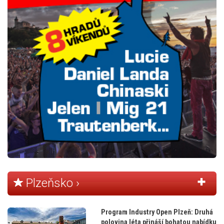
Plzeňsko ›
Program Industry Open Plzeň: Druhá
polovina léta přináší bohatou nabídku