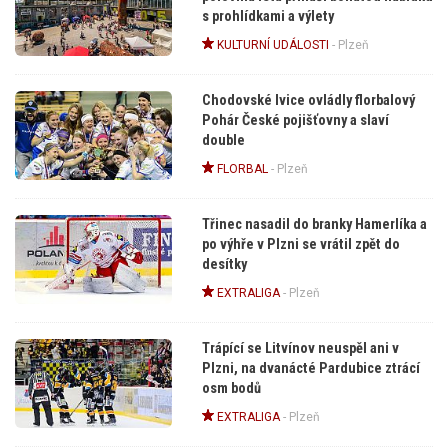
s prohlídkami a výlety
KULTURNÍ UDÁLOSTI
-
Plzeň
Chodovské lvice ovládly florbalový
Pohár České pojišťovny a slaví
double
FLORBAL
-
Plzeň
Třinec nasadil do branky Hamerlíka a
po výhře v Plzni se vrátil zpět do
desítky
EXTRALIGA
-
Plzeň
Trápící se Litvínov neuspěl ani v
Plzni, na dvanácté Pardubice ztrácí
osm bodů
EXTRALIGA
-
Plzeň