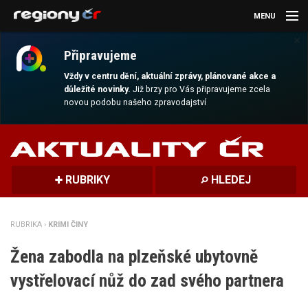
MENU
×
AKTUALITY
Připravujeme
KULTURA
Vždy v centru dění, aktuální zprávy, plánované akce a
důležité novinky.
Již brzy pro Vás připravujeme zcela
novou podobu našeho zpravodajství
SPORT
CESTOVÁNÍ
MAGAZÍN
RUBRIKY
HLEDEJ
DALŠÍ
RUBRIKA ›
KRIMI ČINY
REGION
Žena zabodla na plzeňské ubytovně
vystřelovací nůž do zad svého partnera