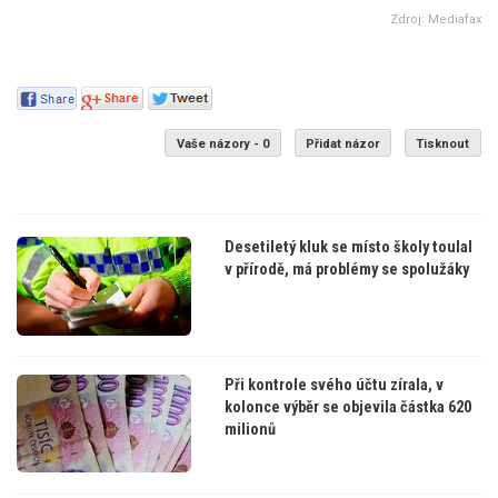
Zdroj: Mediafax
Vaše názory - 0
Přidat názor
Tisknout
Desetiletý kluk se místo školy toulal
v přírodě, má problémy se spolužáky
Při kontrole svého účtu zírala, v
kolonce výběr se objevila částka 620
milionů