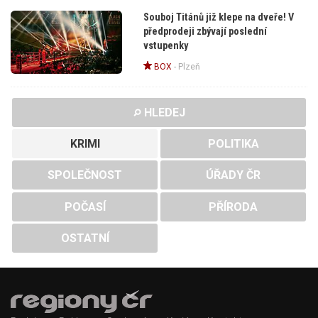
Souboj Titánů již klepe na dveře! V
předprodeji zbývají poslední
vstupenky
BOX
-
Plzeň
HLEDEJ
KRIMI
POLITIKA
SPOLEČNOST
ÚŘADY ČR
POČASÍ
PŘÍRODA
OSTATNÍ