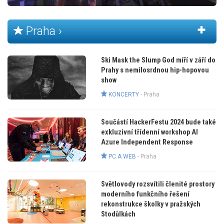
Praha ›
Ski Mask the Slump God míří v září do
Prahy s nemilosrdnou hip-hopovou
show
KONCERTY
-
Praha
Součástí HackerFestu 2024 bude také
exkluzivní třídenní workshop AI
Azure Independent Response
PC A WEB
-
Praha
Světlovody rozsvítili členité prostory
moderního funkčního řešení
rekonstrukce školky v pražských
Stodůlkách