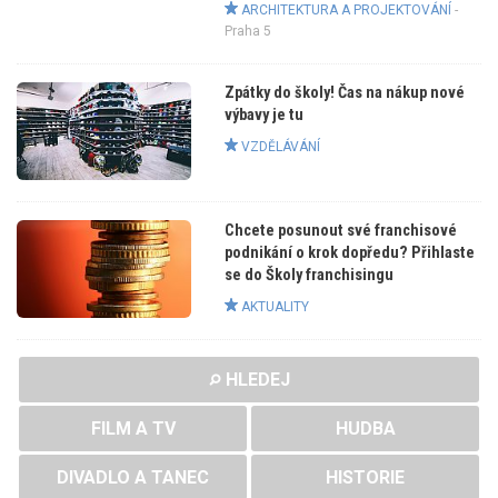
ARCHITEKTURA A PROJEKTOVÁNÍ
-
Praha 5
Zpátky do školy! Čas na nákup nové
výbavy je tu
VZDĚLÁVÁNÍ
Chcete posunout své franchisové
podnikání o krok dopředu? Přihlaste
se do Školy franchisingu
AKTUALITY
HLEDEJ
FILM A TV
HUDBA
DIVADLO A TANEC
HISTORIE