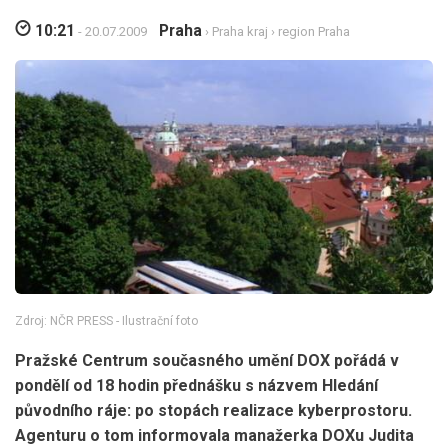
10:21
Praha
- 20.07.2009
›
Praha kraj
›
region Praha
Zdroj: NČR PRESS - Ilustrační foto
Pražské Centrum současného umění DOX pořádá v
pondělí od 18 hodin přednášku s názvem Hledání
původního ráje: po stopách realizace kyberprostoru.
Agenturu o tom informovala manažerka DOXu Judita