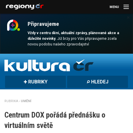
MENU
×
AKTUALITY
Připravujeme
KULTURA
Vždy v centru dění, aktuální zprávy, plánované akce a
důležité novinky.
Již brzy pro Vás připravujeme zcela
novou podobu našeho zpravodajství
SPORT
CESTOVÁNÍ
MAGAZÍN
RUBRIKY
HLEDEJ
DALŠÍ
REGION
RUBRIKA ›
UMĚNÍ
Centrum DOX pořádá přednášku o
virtuálním světě