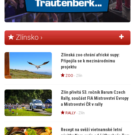
Zlínsko ›
Zlínská zoo chrání africké supy:
Připojila se k mezinárodnímu
projektu
ZOO
-
Zlín
Zlín přivítá 53. ročník Barum Czech
Rally, součást FIA Mistrovství Evropy
a Mistrovství ČR v rally
RALLY
-
Zlín
Recept na svěží vietnamské letní