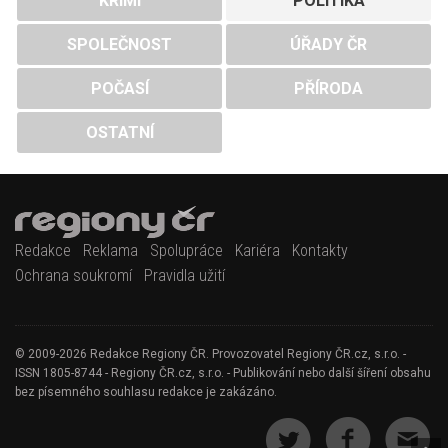
KRIMI
POLITIKA
SPOLEČNOST
ÚŘADY ČR
POČASÍ
PŘÍRODA
OSTATNÍ
Redakce
Reklama
Spolupráce
Kariéra
Kontakty
Ochrana soukromí
Pravidla užití
© 2009-2026 Redakce Regiony ČR. Provozovatel Regiony ČR.cz, s.r.o. -
ISSN 1805-8744 - Regiony ČR.cz, s.r.o. - Publikování nebo další šíření obsahu
bez písemného souhlasu redakce je zakázáno.