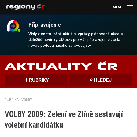
MENU
×
AKTUALITY
Připravujeme
KULTURA
Vždy v centru dění, aktuální zprávy, plánované akce a
důležité novinky.
Již brzy pro Vás připravujeme zcela
novou podobu našeho zpravodajství
SPORT
CESTOVÁNÍ
MAGAZÍN
RUBRIKY
HLEDEJ
DALŠÍ
RUBRIKA ›
VOLBY
REGION
VOLBY 2009: Zelení ve Zlíně sestavují
volební kandidátku