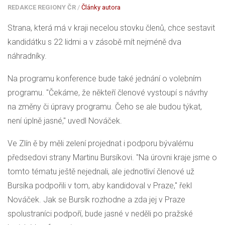
REDAKCE REGIONY ČR
/
Články autora
Strana, která má v kraji necelou stovku členů, chce sestavit
kandidátku s 22 lidmi a v zásobě mít nejméně dva
náhradníky.
Na programu konference bude také jednání o volebním
programu. "Čekáme, že někteří členové vystoupí s návrhy
na změny či úpravy programu. Čeho se ale budou týkat,
není úplně jasné," uvedl Nováček.
Ve Zlín ě by měli zelení projednat i podporu bývalému
předsedovi strany Martinu Bursíkovi. "Na úrovni kraje jsme o
tomto tématu ještě nejednali, ale jednotliví členové už
Bursíka podpořili v tom, aby kandidoval v Praze," řekl
Nováček. Jak se Bursík rozhodne a zda jej v Praze
spolustraníci podpoří, bude jasné v neděli po pražské