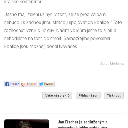
krajské konferenci.
Jasno mají zelení už nyní v tom, že se před volbami
nebudou s žádnou jinou stranou spojovat do koalice. "Toto
rozhodnutí vzniklo už dřív. Našim voličům jsme to slíbili a
nehodláme na tom nic měnit. Samozřejmě povolební
koalice jsou možné," dodal Nováček.
Zdroj: Mediafax
Vaše názory - 0
Přidat názor
Tisknout
Jan Fischer je zadluženým a
průmyslové lobby poddajným