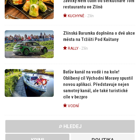
závitky Nem cuốn od šéfkuchaře Tom
restaurantu ve Zlíně
KUCHYNĚ
-
Zlín
Zlínská Barumka doplněna o dvě akce
města na Tržišti Pod Kaštany
RALLY
-
Zlín
Baťův kanál na vodě i na kole!
Oblíbený cíl Východní Moravy spustil
novou aplikaci. Představuje nejen
samotný kanál, ale také turistické
cíle v bezpro
VODNÍ
HLEDEJ