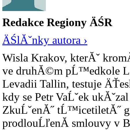
Redakce Regiony ÄŚR
ÄŚlĂˇnky autora ›
Wisla Krakov, kterĂˇ krom
ve druhĂ©m pĹ™edkole Li
Levadii Tallin, testuje Ä
kdy se Petr VaĹˇek ukĂˇzal
ZkuĹˇenĂ˝ tĹ™icetiletĂ˝ g
prodlouĹľenĂ­ smlouvy v Ba