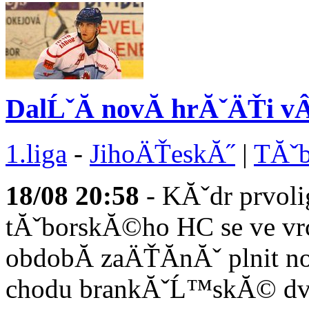
DalĹˇĂ­ novĂ­ hrĂˇÄŤi 
1.liga
-
JihoÄŤeskĂ˝
|
TĂˇb
18/08
20:58
- KĂˇdr prvoli
tĂˇborskĂ©ho HC se ve v
obdobĂ­ zaÄŤĂ­nĂˇ plnit
chodu brankĂˇĹ™skĂ© dvoj