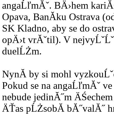
angaĹľmĂˇ. BÄ›hem kariĂ
Opava, BanĂ­ku Ostrava (o
SK Kladno, aby se do ostr
opÄ›t vrĂˇtil). V nejvyĹˇĹˇ
duelĹŻm.
NynĂ­ by si mohl vyzkouĹˇ
Pokud se na angaĹľmĂˇ ve 
nebude jedinĂ˝m ÄŚechem v
ÄŤas pĹŻsobĂ­ bĂ˝valĂ˝ h