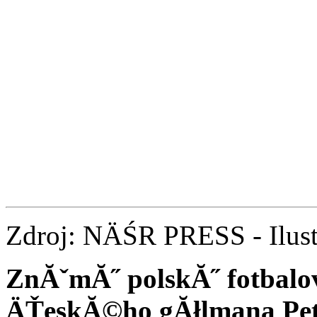
Zdroj: NÄŚR PRESS - Ilust
ZnĂˇmĂ˝ polskĂ˝ fotbalov
ÄŤeskĂ©ho gĂłlmana Petr