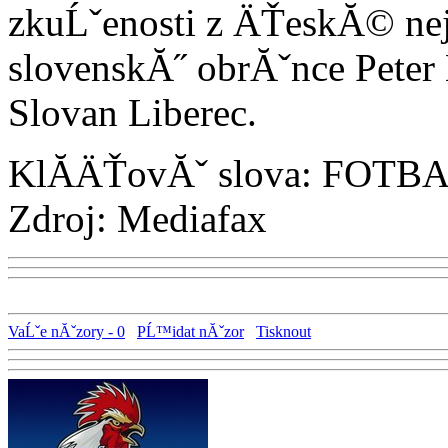
zkuĹˇenosti z ÄŤeskĂ© ne
slovenskĂ˝ obrĂˇnce Peter Ĺ
Slovan Liberec.
KlĂ­ÄŤovĂˇ slova: FOTB
Zdroj: Mediafax
VaĹˇe nĂˇzory - 0
PĹ™idat nĂˇzor
Tisknout