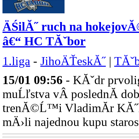
ÄŚilĂ˝ ruch na hokejov
â€“ HC TĂˇbor
1.liga
-
JihoÄŤeskĂ˝
|
TĂˇb
15/01
09:56
- KĂˇdr prvo
muĹľstva vÂ poslednĂ­ do
trenĂ©Ĺ™i VladimĂ­r KĂ
mÄ›li najednou kupu starostĂ