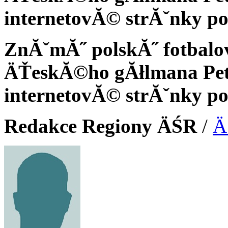
internetovĂ© strĂˇnky p
ZnĂˇmĂ˝ polskĂ˝ fotbalov
ÄŤeskĂ©ho gĂłlmana Petr
internetovĂ© strĂˇnky p
Redakce Regiony ÄŚR
/
Ä