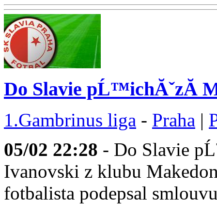
Do Slavie pĹ™ichĂˇzĂ­ M
1.Gambrinus liga
-
Praha
|
05/02
22:28
- Do Slavie p
Ivanovski z klubu Makedon
fotbalista podepsal smlou
...