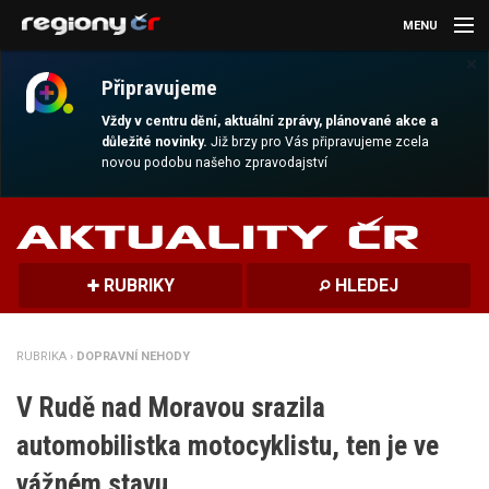
MENU
×
AKTUALITY
Připravujeme
KULTURA
Vždy v centru dění, aktuální zprávy, plánované akce a
důležité novinky.
Již brzy pro Vás připravujeme zcela
novou podobu našeho zpravodajství
SPORT
CESTOVÁNÍ
MAGAZÍN
RUBRIKY
HLEDEJ
DALŠÍ
RUBRIKA ›
DOPRAVNÍ NEHODY
REGION
V Rudě nad Moravou srazila
automobilistka motocyklistu, ten je ve
vážném stavu