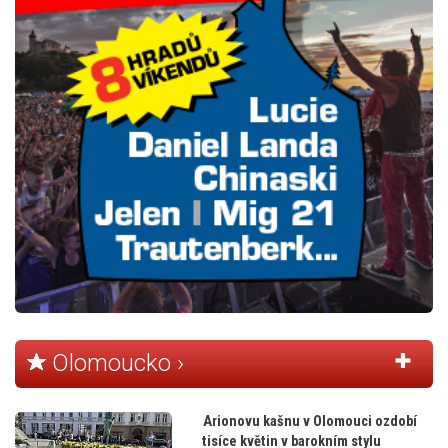
Olomoucko ›
Arionovu kašnu v Olomouci ozdobí
tisíce květin v barokním stylu