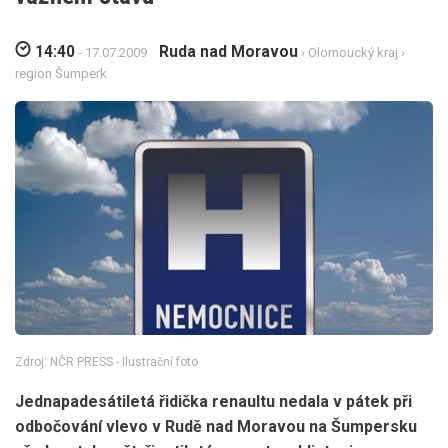
14:40
Ruda nad Moravou
- 17.07.2009
›
Olomoucký kraj
›
region Šumperk
Zdroj: NČR PRESS - Ilustrační foto
Jednapadesátiletá řidička renaultu nedala v pátek při
odbočování vlevo v Rudě nad Moravou na Šumpersku