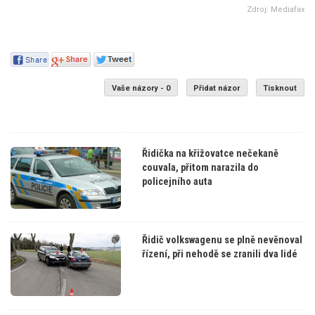
Zdroj: Mediafax
Vaše názory - 0
Přidat názor
Tisknout
Řidička na křižovatce nečekaně
couvala, přitom narazila do
policejního auta
Řidič volkswagenu se plně nevěnoval
řízení, při nehodě se zranili dva lidé