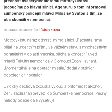
přednost dvaačtyřicetiletému motocyklistovi
jedoucímu po hlavní silnici. Agenturu o tom informoval
šumperský policejní mluvčí Miloslav Svatoň s tím, že
oba skončili v nemocnici.
REDAKCE REGIONY ČR
/
Články autora
Motocyklistu náraz odmrštil mimo silnici. „Pacienta jsme
přijali na urgentním příjmu ve vážném stavu s mnohačetnými
poraněními v oblasti hrudníku, břicha a končetin,“ uvedl
mluvčí Fakultní nemocnice v Olomouci Egon Havrlant.
„Momentálně je na operačním sále,“ dodal v brzkých
odpoledních hodinách.
U řidičky dechová zkouška vyloučila přítomnost alkoholu.
Ženu záchranáři převezli do Šumperské nemocnice. Příčiny
nehody policie dále vyšetřuje.