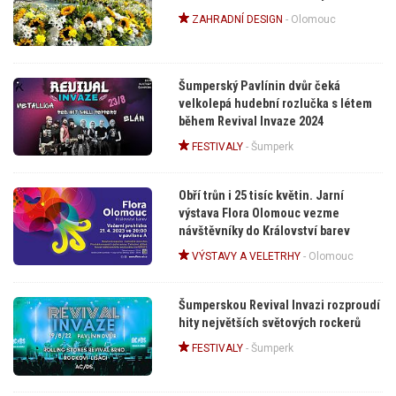
ZAHRADNÍ DESIGN
-
Olomouc
Šumperský Pavlínin dvůr čeká
velkolepá hudební rozlučka s létem
během Revival Invaze 2024
FESTIVALY
-
Šumperk
Obří trůn i 25 tisíc květin. Jarní
výstava Flora Olomouc vezme
návštěvníky do Království barev
VÝSTAVY A VELETRHY
-
Olomouc
Šumperskou Revival Invazi rozproudí
hity největších světových rockerů
FESTIVALY
-
Šumperk