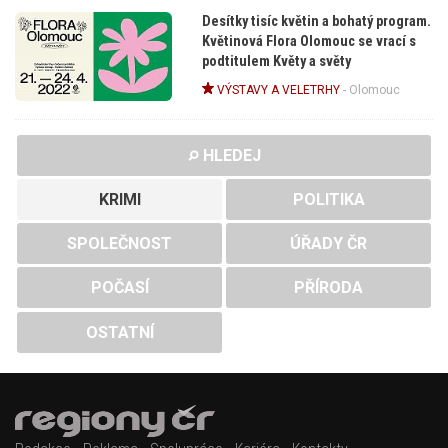
Desítky tisíc květin a bohatý program.
Květinová Flora Olomouc se vrací s
podtitulem Květy a světy
VÝSTAVY A VELETRHY
-
Olomouc
HLEDEJ
KRIMI
POLITIKA
SPOLEČNOST
ÚŘADY ČR
POČASÍ
PŘÍRODA
OSTATNÍ