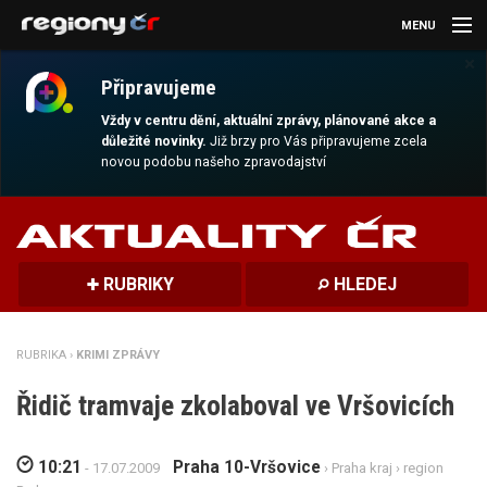
MENU
×
AKTUALITY
Připravujeme
KULTURA
Vždy v centru dění, aktuální zprávy, plánované akce a
důležité novinky.
Již brzy pro Vás připravujeme zcela
novou podobu našeho zpravodajství
SPORT
CESTOVÁNÍ
MAGAZÍN
RUBRIKY
HLEDEJ
DALŠÍ
RUBRIKA ›
KRIMI ZPRÁVY
REGION
Řidič tramvaje zkolaboval ve Vršovicích
10:21
Praha 10-Vršovice
- 17.07.2009
›
Praha kraj
›
region