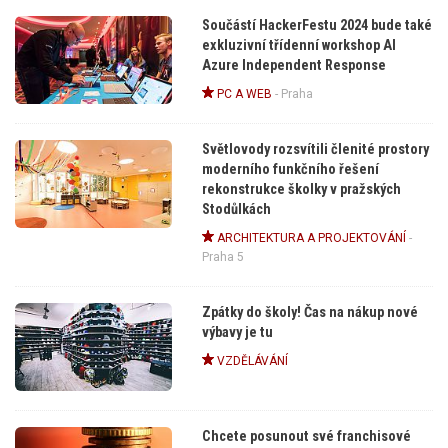
Součástí HackerFestu 2024 bude také
exkluzivní třídenní workshop AI
Azure Independent Response
PC A WEB
-
Praha
Světlovody rozsvítili členité prostory
moderního funkčního řešení
rekonstrukce školky v pražských
Stodůlkách
ARCHITEKTURA A PROJEKTOVÁNÍ
-
Praha 5
Zpátky do školy! Čas na nákup nové
výbavy je tu
VZDĚLÁVÁNÍ
Chcete posunout své franchisové