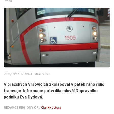
Praha
Zdroj: NČR PRESS - Ilustrační foto
V pražských Vršovicích zkolaboval v pátek ráno řidič
tramvaje. Informace potvrdila mluvčí Dopravního
podniku Eva Dydová.
REDAKCE REGIONY ČR
/
Články autora