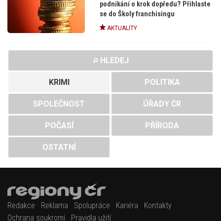
podnikání o krok dopředu? Přihlaste
se do Školy franchisingu
AKTUALITY
HLEDEJ
KRIMI
POLITIKA
SPOLEČNOST
ÚŘADY ČR
POČASÍ
PŘÍRODA
OSTATNÍ
Redakce
Reklama
Spolupráce
Kariéra
Kontakty
Ochrana soukromí
Pravidla užití