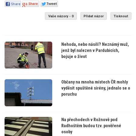
Vaše názory - 0
Přidat názor
Tisknout
Nehoda, nebo násilí? Neznámý muž,
jenž byl nalezen v Pardubicích,
bojuje o život
Občany na mnoha místech ČR mohly
vyděsit spuštěné sirény, jednalo se o
poruchu
Na přechodech v Rožnově pod
Radhoštěm budou tzv. pověřené
osoby