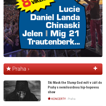
Praha ›
Ski Mask the Slump God míří v září do
Prahy s nemilosrdnou hip-hopovou
show
KONCERTY
-
Praha