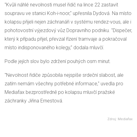
"Kvůli náhlé nevolnosti musel řidič na lince 22 zastavit
soupravu ve stanici Koh-i-noor," upřesnila Dydová. Na místo
kolapsu přijeli nejen záchranáři v systému rendez-vous, ale i
pohotovostní výjezdový vůz Dopravního podniku. "Dispečer,
který k případu přijel, převzal řízení tramvaje a pokračoval
místo indisponovaného kolegy," dodala mluvčí.
Podle jejích slov bylo zdržení pouhých osm minut.
"Nevolnost řidiče způsobila nejspíše srdeční slabost, ale
zatím nemám všechny potřebné informace," uvedla pro
Mediafax bezprostředně po kolapsu mluvčí pražské
záchranky Jiřina Ernestová.
Zdroj: Mediafax