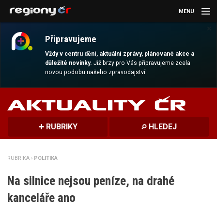
MENU
×
AKTUALITY
Připravujeme
KULTURA
Vždy v centru dění, aktuální zprávy, plánované akce a
důležité novinky.
Již brzy pro Vás připravujeme zcela
novou podobu našeho zpravodajství
SPORT
CESTOVÁNÍ
MAGAZÍN
RUBRIKY
HLEDEJ
DALŠÍ
RUBRIKA ›
POLITIKA
REGION
Na silnice nejsou peníze, na drahé
kanceláře ano