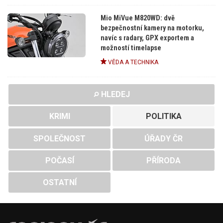
Mio MiVue M820WD: dvě
bezpečnostní kamery na motorku,
navíc s radary, GPX exportem a
možností timelapse
VĚDA A TECHNIKA
HLEDEJ
KRIMI
POLITIKA
SPOLEČNOST
ÚŘADY ČR
POČASÍ
PŘÍRODA
OSTATNÍ