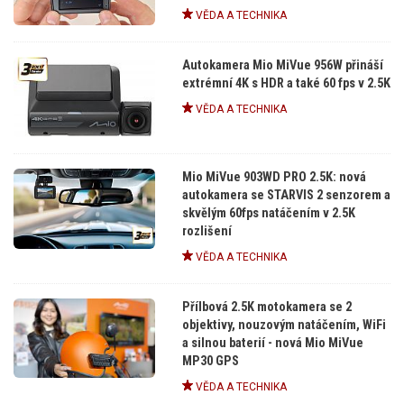
VĚDA A TECHNIKA
Autokamera Mio MiVue 956W přináší
extrémní 4K s HDR a také 60 fps v 2.5K
VĚDA A TECHNIKA
Mio MiVue 903WD PRO 2.5K: nová
autokamera se STARVIS 2 senzorem a
skvělým 60fps natáčením v 2.5K
rozlišení
VĚDA A TECHNIKA
Přílbová 2.5K motokamera se 2
objektivy, nouzovým natáčením, WiFi
a silnou baterií - nová Mio MiVue
MP30 GPS
VĚDA A TECHNIKA