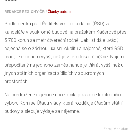
REDAKCE REGIONY ČR
/
Články autora
Podle deníku platí Ředitelství silnic a dálnic (ŘSD) za
kanceláře v soukromé budově na pražském Kačerově přes
5 700 korun za metr čtvereční ročně. Jak list dále uvádí,
nejedná se o žádnou luxusní lokalitu a nájemné, které ŘSD
hradí, je mnohem vyšší, než je v této lokalitě běžné. Nájem
přepočítaný na jednoho zaměstnance je třikrát vyšší než u
jiných státních organizací sídlících v soukromých
prostorách.
Na předražené nájemné upozornila poslance kontrolního
výboru Komise Úřadu vlády, která rozděluje úřadům státní
budovy a sleduje výdaje za nájemné.
Zdroj: Mediafax