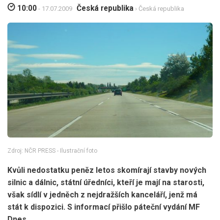
10:00
Česká republika
- 17.07.2009
› Česká republika
Zdroj: NČR PRESS - Ilustrační foto
Kvůli nedostatku peněz letos skomírají stavby nových
silnic a dálnic, státní úředníci, kteří je mají na starosti,
však sídlí v jedněch z nejdražších kanceláří, jenž má
stát k dispozici. S informací přišlo páteční vydání MF
Dnes.