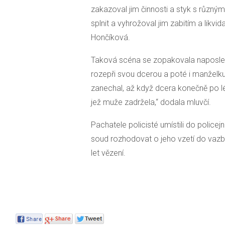
zakazoval jim činnosti a styk s různými
splnit a vyhrožoval jim zabitím a likvid
Hončíková.
Taková scéna se zopakovala naposle
rozepři svou dcerou a poté i manželku 
zanechal, až když dcera konečně po lé
jež muže zadržela,“ dodala mluvčí.
Pachatele policisté umístili do policej
soud rozhodovat o jeho vzetí do vazb
let vězení.