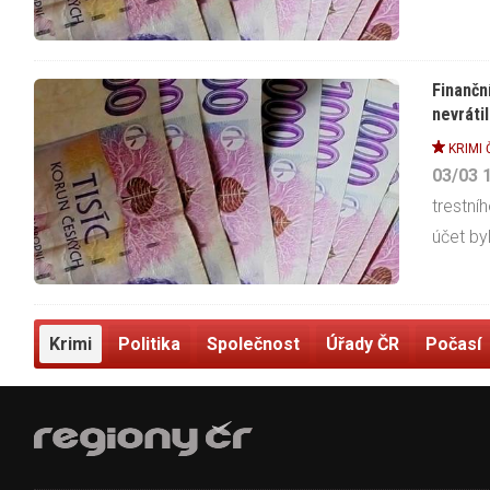
Finančn
nevrátil
KRIMI 
03/03
trestní
účet byl
Krimi
Politika
Společnost
Úřady ČR
Počasí