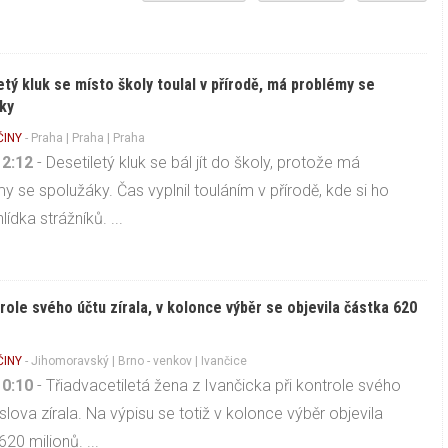
etý kluk se místo školy toulal v přírodě, má problémy se
ky
ČINY
-
Praha
|
Praha
| Praha
12:12
- Desetiletý kluk se bál jít do školy, protože má
y se spolužáky. Čas vyplnil touláním v přírodě, kde si ho
lídka strážníků. ...
trole svého účtu zírala, v kolonce výběr se objevila částka 620
ČINY
-
Jihomoravský
|
Brno - venkov
| Ivančice
10:10
- Třiadvacetiletá žena z Ivančicka při kontrole svého
slova zírala. Na výpisu se totiž v kolonce výběr objevila
20 milionů. ...