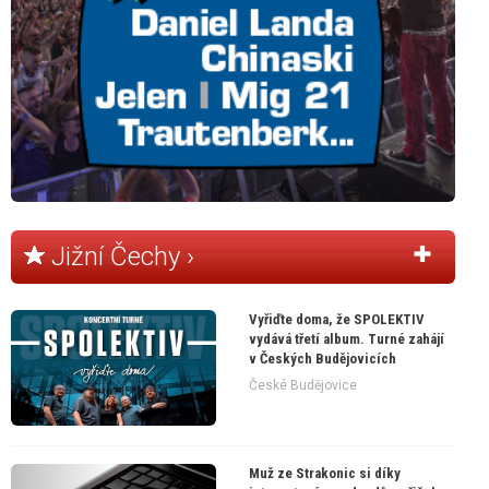
Jižní Čechy ›
Vyřiďte doma, že SPOLEKTIV
vydává třetí album. Turné zahájí
v Českých Budějovicích
České Budějovice
Muž ze Strakonic si díky