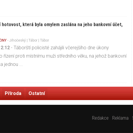
í hotovost, která byla omylem zaslána na jeho bankovní účet,
ČINY
-
Jihočeský
|
Tábor
| Tábor
12:12
- Táborští policisté zahájili včerejšího dne úkony
ho řízení proti místnímu muži středního věku, na jehož bankovní
a jednou ...
Příroda
Ostatní
Redakce
Reklama