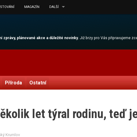
ESTOVÁNÍ
MAGAZÍN
DALŠÍ
lní zprávy, plánované akce a důležité novinky.
Již brzy pro Vás připravujeme z
Příroda
Ostatní
lik let týral rodinu, teď je
ský Krumlov