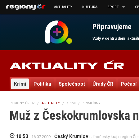
AKTUALITY
KULTURA
SPORT
C
Připravujeme
Vždy v centru dění, aktuá
Krimi
Politika
Společnost
Úřady ČR
Počasí
REGIONY ČR.CZ
AKTUALITY
KRIMI
KRIMI ČINY
Muž z Českokrumlovska něko
10:53
Český Krumlov
- 16.07.2009
›
Jihočeský kraj
›
region Če