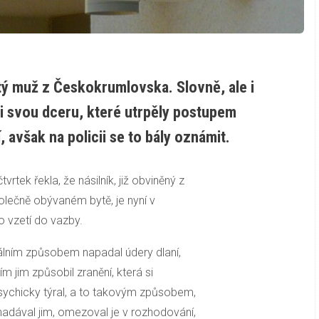
etý muž z Českokrumlovska. Slovně, ale i
 i svou dceru, které utrpěly postupem
 avšak na policii se to bály oznámit.
rtek řekla, že násilník, již obviněný z
polečně obývaném bytě, je nyní v
o vzetí do vazby.
tálním způsobem napadal údery dlaní,
ím jim způsobil zranění, která si
psychicky týral, a to takovým způsobem,
 nadával jim, omezoval je v rozhodování,