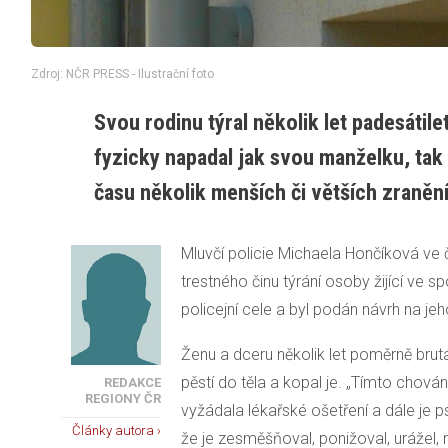
Zdroj: NČR PRESS - Ilustrační foto
Svou rodinu týral několik let padesátil
fyzicky napadal jak svou manželku, tak
času několik menších či větších zranění,
Mluvčí policie Michaela Hončíková ve čtv
trestného činu týrání osoby žijící ve s
policejní cele a byl podán návrh na jeh
Ženu a dceru několik let poměrně bru
pěstí do těla a kopal je. „Tímto chován
REDAKCE
REGIONY ČR
vyžádala lékařské ošetření a dále je 
Články autora ›
že je zesměšňoval, ponižoval, urážel,