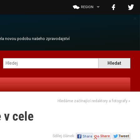
REGION
×
cela novou podobu našeho zpravodajství
Hledáme začínající redaktory a fotografy
»
 v cele
Sdílej článek: