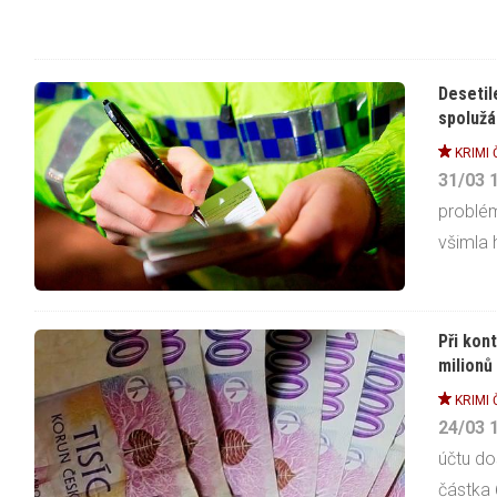
Desetil
spolužá
KRIMI 
31/03
problém
všimla h
Při kon
milionů
KRIMI 
24/03
účtu do
částka 6