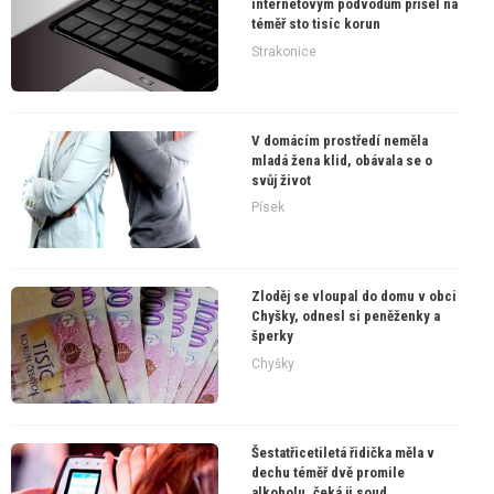
internetovým podvodům přišel na
téměř sto tisíc korun
Strakonice
V domácím prostředí neměla
mladá žena klid, obávala se o
svůj život
Písek
Zloděj se vloupal do domu v obci
Chyšky, odnesl si peněženky a
šperky
Chyšky
Šestatřicetiletá řidička měla v
dechu téměř dvě promile
alkoholu, čeká ji soud