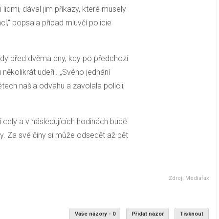
 lidmi, dával jim příkazy, které musely
ací,“ popsala případ mluvčí policie
dy před dvěma dny, kdy po předchozí
několikrát udeřil. „Svého jednání
tech našla odvahu a zavolala policii,
ní cely a v následujících hodinách bude
y. Za své činy si může odsedět až pět
Zdroj: Mediafax
Vaše názory - 0
Přidat názor
Tisknout