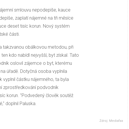
 nájemní smlouvu nepodepíše, kauce
píše, zaplatí nájemné na tři měsíce
uce deset tisíc korun. Nový systém
ské části.
a takzvanou obálkovou metodou, při
ten kdo nabídl nejvyšší, byt získal. Tato
ník oslovil zájemce o byt, kterému
é na úřadě. Dotyčná osoba vyplnila
 vyplnil částku nájemného, ta byla
ivní zprostředkování podvodník
isíc korun. "Podvedený člověk soutěž
," doplnil Paluska.
Zdroj: Mediafax