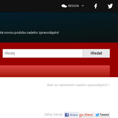
REGION
×
cela novou podobu našeho zpravodajství
Staň se reportérem našeho zpravodajství!
»
Sdílej článek: