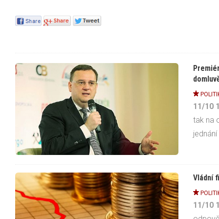
Premiér
domluv
POLITI
11/10
tak na 
jednání
Vládní 
POLITI
11/10
odpověd