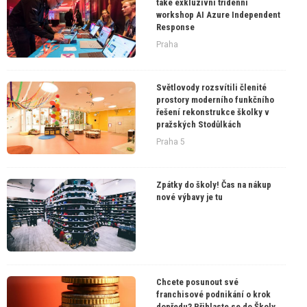
také exkluzivní třídenní
workshop AI Azure Independent
Response
Praha
Světlovody rozsvítili členité
prostory moderního funkčního
řešení rekonstrukce školky v
pražských Stodůlkách
Praha 5
Zpátky do školy! Čas na nákup
nové výbavy je tu
Chcete posunout své
franchisové podnikání o krok
dopředu? Přihlaste se do Školy