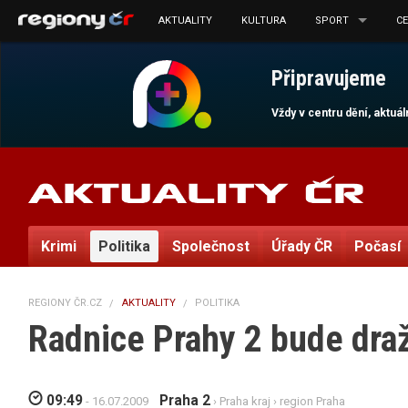
AKTUALITY
KULTURA
SPORT
C
Připravujeme
Vždy v centru dění, aktuá
Krimi
Politika
Společnost
Úřady ČR
Počasí
REGIONY ČR.CZ
AKTUALITY
POLITIKA
Radnice Prahy 2 bude draži
09:49
Praha 2
- 16.07.2009
›
Praha kraj
›
region Praha