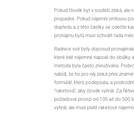
Pokud člověk byt v soutěži získá, ale
propadne. Pokud nájemní smlouvu pode
dopředu a z této částky se odečte ka
pronájmu bytů musí schválit rada měst
Radnice své byty doposud pronajímal
které lidé nájemné napsali do obálky a 
metoda byla často zneužívána. Podvod
nabídl, že ho pro něj získá přes znám
formulář, který podepsala, a podvodník
"raketová", aby člověk vyhrál. Za fikt
požadoval provizi od 100 až do 500 t
vyhrál, ale musí platit raketové nájemné