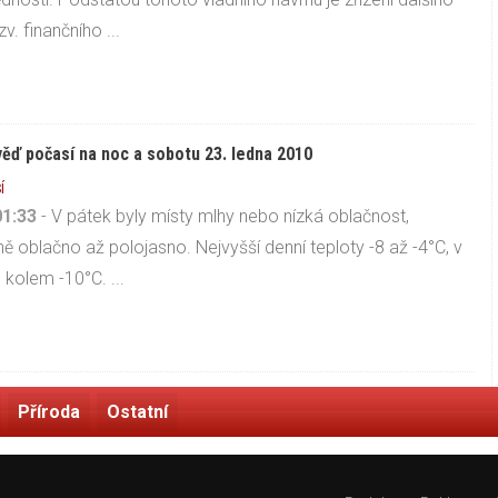
zv. finančního ...
ěď počasí na noc a sobotu 23. ledna 2010
Í
01:33
- V pátek byly místy mlhy nebo nízká oblačnost,
ě oblačno až polojasno. Nejvyšší denní teploty -8 až -4°C, v
kolem -10°C. ...
Příroda
Ostatní