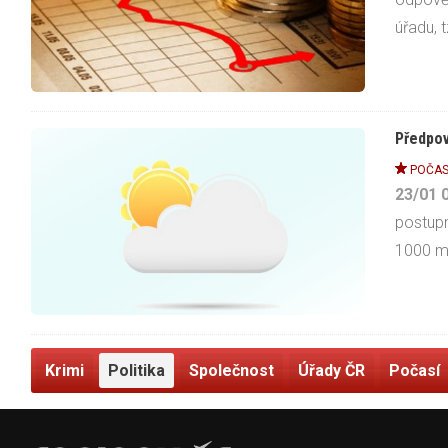
úřadu, t
Předpov
POČAS
23/01
postupn
1000 m 
Krimi
Politika
Společnost
Úřady ČR
Počasí