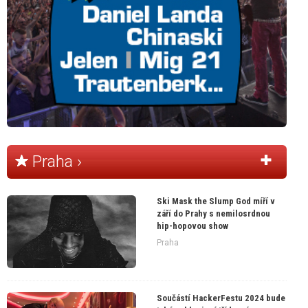
Praha ›
Ski Mask the Slump God míří v
září do Prahy s nemilosrdnou
hip-hopovou show
Praha
Součástí HackerFestu 2024 bude