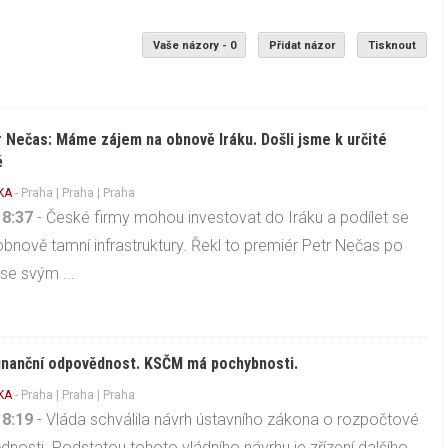
Vaše názory - 0
Přidat názor
Tisknout
 Nečas: Máme zájem na obnově Iráku. Došli jsme k určité
ě
KA
-
Praha
|
Praha
| Praha
18:37
- České firmy mohou investovat do Iráku a podílet se
obnově tamní infrastruktury. Řekl to premiér Petr Nečas po
 se svým ...
finanční odpovědnost. KSČM má pochybnosti.
KA
-
Praha
|
Praha
| Praha
18:19
- Vláda schválila návrh ústavního zákona o rozpočtové
nosti. Podstatou tohoto vládního návrhu je zřízení dalšího