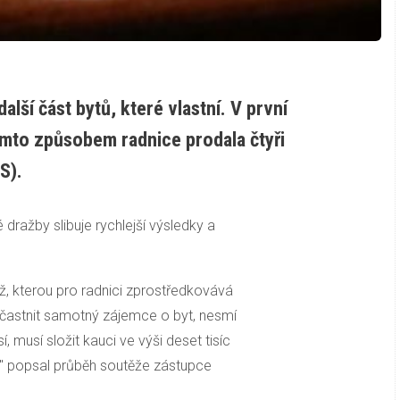
alší část bytů, které vlastní. V první
ímto způsobem radnice prodala čtyři
S).
dražby slibuje rychlejší výsledky a
ž, kterou pro radnici zprostředkovává
účastnit samotný zájemce o byt, nesmí
í, musí složit kauci ve výši deset tisíc
e," popsal průběh soutěže zástupce