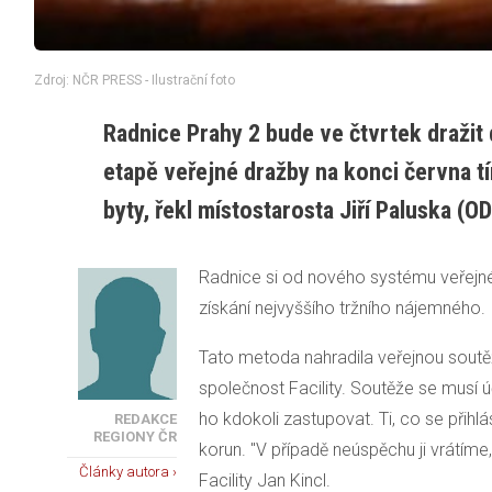
Zdroj: NČR PRESS - Ilustrační foto
Radnice Prahy 2 bude ve čtvrtek dražit d
etapě veřejné dražby na konci června t
byty, řekl místostarosta Jiří Paluska (OD
Radnice si od nového systému veřejné 
získání nejvyššího tržního nájemného.
Tato metoda nahradila veřejnou soutě
společnost Facility. Soutěže se musí 
ho kdokoli zastupovat. Ti, co se přihlás
REDAKCE
REGIONY ČR
korun. "V případě neúspěchu ji vrátím
Články autora ›
Facility Jan Kincl.