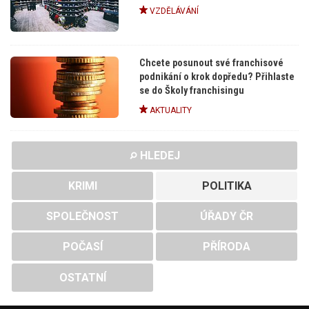
VZDĚLÁVÁNÍ
Chcete posunout své franchisové
podnikání o krok dopředu? Přihlaste
se do Školy franchisingu
AKTUALITY
HLEDEJ
KRIMI
POLITIKA
SPOLEČNOST
ÚŘADY ČR
POČASÍ
PŘÍRODA
OSTATNÍ