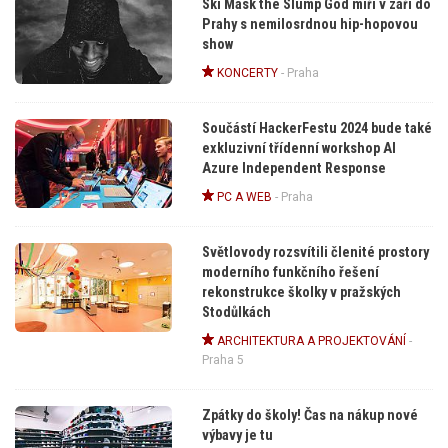
Ski Mask the Slump God míří v září do
Prahy s nemilosrdnou hip-hopovou
show
KONCERTY
-
Praha
Součástí HackerFestu 2024 bude také
exkluzivní třídenní workshop AI
Azure Independent Response
PC A WEB
-
Praha
Světlovody rozsvítili členité prostory
moderního funkčního řešení
rekonstrukce školky v pražských
Stodůlkách
ARCHITEKTURA A PROJEKTOVÁNÍ
-
Praha 5
Zpátky do školy! Čas na nákup nové
výbavy je tu