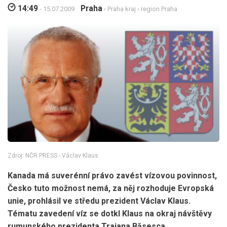
14:49
Praha
- 15.07.2009
›
Praha kraj
›
region Praha
Zdroj: NČR PRESS - Václav Klaus
Kanada má suverénní právo zavést vízovou povinnost,
Česko tuto možnost nemá, za něj rozhoduje Evropská
unie, prohlásil ve středu prezident Václav Klaus.
Tématu zavedení víz se dotkl Klaus na okraj návštěvy
rumunského prezidenta Traiana Băsesca.