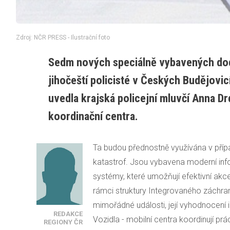
Zdroj: NČR PRESS - Ilustrační foto
Sedm nových speciálně vybavených dod
jihočeští policisté v Českých Budějovic
uvedla krajská policejní mluvčí Anna Dr
koordinační centra.
Ta budou přednostně využívána v příp
katastrof. Jsou vybavena moderní inf
systémy, které umožňují efektivní akc
rámci struktury Integrovaného záchra
mimořádné události, její vyhodnocení
REDAKCE
Vozidla - mobilní centra koordinují prá
REGIONY ČR