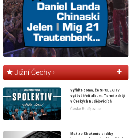
Jižní Čechy ›
Vyřiďte doma, že SPOLEKTIV
vydává třetí album. Turné zahájí
v Českých Budějovicích
České Budějovice
Muž ze Strakonic si díky