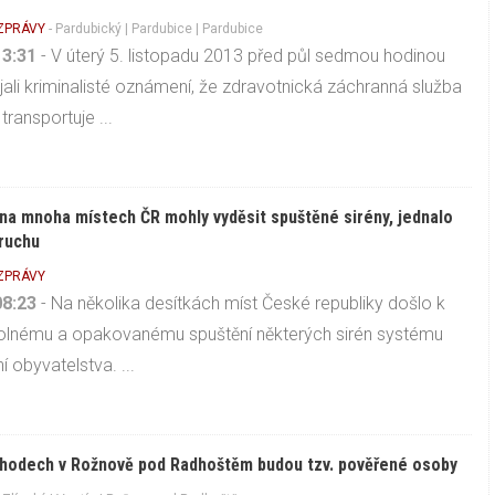
 ZPRÁVY
-
Pardubický
|
Pardubice
| Pardubice
13:31
- V úterý 5. listopadu 2013 před půl sedmou hodinou
ijali kriminalisté oznámení, že zdravotnická záchranná služba
transportuje ...
na mnoha místech ČR mohly vyděsit spuštěné sirény, jednalo
ruchu
 ZPRÁVY
08:23
- Na několika desítkách míst České republiky došlo k
lnému a opakovanému spuštění některých sirén systému
í obyvatelstva. ...
hodech v Rožnově pod Radhoštěm budou tzv. pověřené osoby