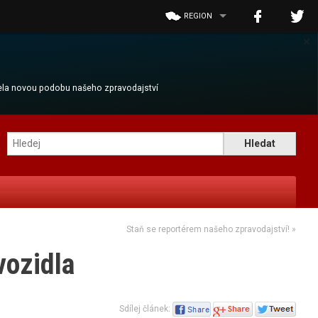
REGION
×
cela novou podobu našeho zpravodajství
Staň se reportérem našeho zpravodajství!
»
vozidla
Sdílej článek: