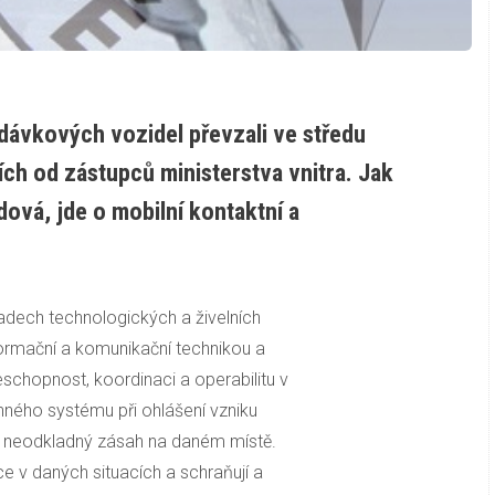
ávkových vozidel převzali ve středu
ích od zástupců ministerstva vnitra. Jak
dová, jde o mobilní kontaktní a
adech technologických a živelních
ormační a komunikační technikou a
eschopnost, koordinaci a operabilitu v
nného systému při ohlášení vzniku
 i neodkladný zásah na daném místě.
ce v daných situacích a schraňují a