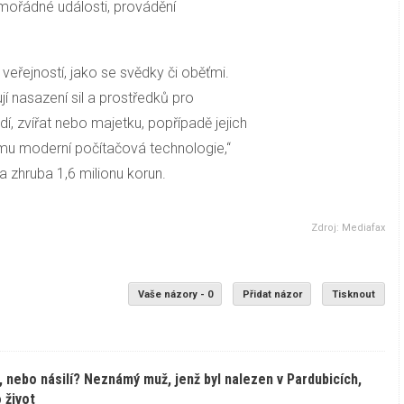
mořádné události, provádění
veřejností, jako se svědky či oběťmi.
 nasazení sil a prostředků pro
, zvířat nebo majetku, popřípadě jejich
tomu moderní počítačová technologie,“
a zhruba 1,6 milionu korun.
Zdroj: Mediafax
Vaše názory - 0
Přidat názor
Tisknout
 nebo násilí? Neznámý muž, jenž byl nalezen v Pardubicích,
 život