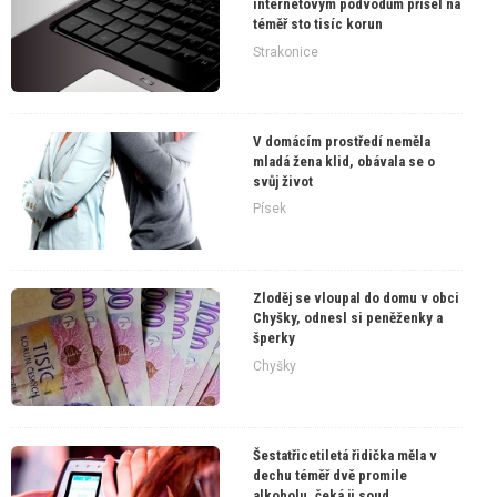
internetovým podvodům přišel na
téměř sto tisíc korun
Strakonice
V domácím prostředí neměla
mladá žena klid, obávala se o
svůj život
Písek
Zloděj se vloupal do domu v obci
Chyšky, odnesl si peněženky a
šperky
Chyšky
Šestatřicetiletá řidička měla v
dechu téměř dvě promile
alkoholu, čeká ji soud