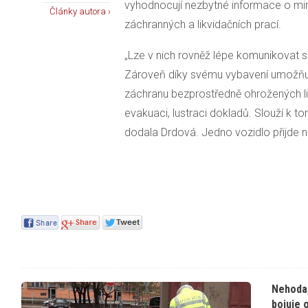
vyhodnocují nezbytné informace o mi
Články autora ›
záchranných a likvidačních prací.
„Lze v nich rovněž lépe komunikovat s 
Zároveň díky svému vybavení umožňují
záchranu bezprostředně ohrožených lidí
evakuaci, lustraci dokladů. Slouží k 
dodala Drdová. Jedno vozidlo přijde n
Nehoda,
bojuje o