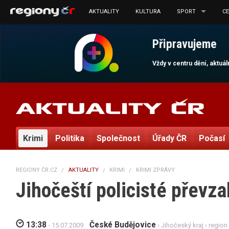
AKTUALITY
KULTURA
SPORT
C
Připravujeme
Vždy v centru dění, aktuá
Krimi
Politika
Společnost
Úřady ČR
Počasí
REGIONY ČR.CZ
AKTUALITY
KRIMI
KRIMI ZPRÁVY
Jihočeští policisté převza
13:38
České Budějovice
- 15.07.2009
›
Jihočeský kraj
›
region