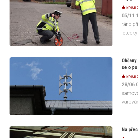
KRIMI
05/11
ráno př
letecky 
Občany 
se o po
KRIMI
28/06
samovo
varován
Na přec