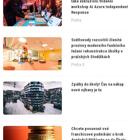
také exkluzivní třídenní
workshop AI Azure Independent
Response
Praha
Světlovody rozsvítili členité
prostory moderního funkčního
řešení rekonstrukce školky v
pražských Stodůlkách
Praha 5
Zpátky do školy! Čas na nákup
nové výbavy je tu
Chcete posunout své
franchisové podnikání o krok
dopředu? Přihlaste se do Školy