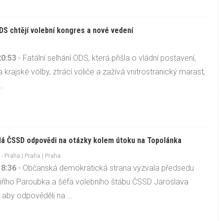
ODS chtějí volební kongres a nové vedení
Y
20:53
- Fatální selhání ODS, která přišla o vládní postavení,
a krajské volby, ztrácí voliče a zažívá vnitrostranický marast,
..
á ČSSD odpovědi na otázky kolem útoku na Topolánka
Y
-
Praha
|
Praha
| Praha
18:36
- Občanská demokratická strana vyzvala předsedu
řího Paroubka a šéfa volebního štábu ČSSD Jaroslava
, aby odpověděli na ...