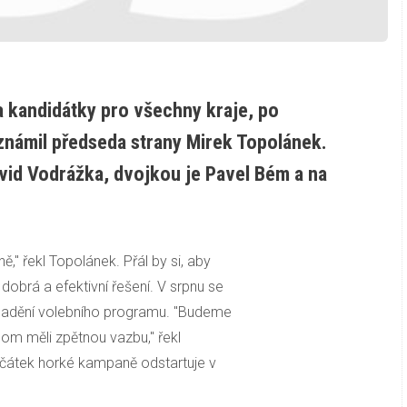
a kandidátky pro všechny kraje, po
známil předseda strany Mirek Topolánek.
id Vodrážka, dvojkou je Pavel Bém a na
," řekl Topolánek. Přál by si, aby
dobrá a efektivní řešení. V srpnu se
oladění volebního programu. "Budeme
om měli zpětnou vazbu," řekl
ačátek horké kampaně odstartuje v