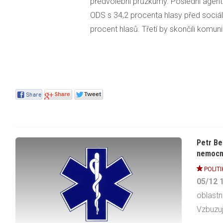
předvolební průzkumy. Poslední agentu
ODS
s 34,2 procenta hlasy před sociál
procent hlasů. Třetí by skončili komunis
Petr Be
nemocn
POLITI
05/12
oblastn
Vzbuzuj