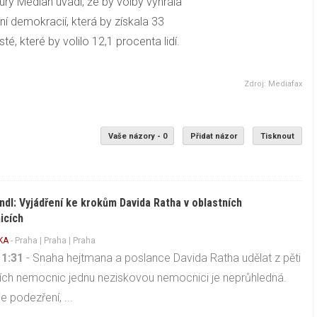
ry Median uvádí, že by volby vyhrála
ní demokracií, která by získala 33
té, které by volilo 12,1 procenta lidí.
Zdroj: Mediafax
Vaše názory - 0
Přidat názor
Tisknout
ndl: Vyjádření ke krokům Davida Ratha v oblastních
icích
KA
-
Praha
|
Praha
| Praha
11:31
- Snaha hejtmana a poslance Davida Ratha udělat z pěti
ích nemocnic jednu neziskovou nemocnici je neprůhledná.
e podezření, ...