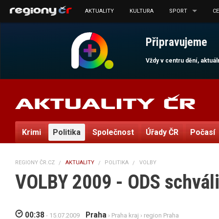
AKTUALITY
KULTURA
SPORT
C
Připravujeme
Vždy v centru dění, aktuá
Krimi
Politika
Společnost
Úřady ČR
Počasí
REGIONY ČR.CZ
AKTUALITY
POLITIKA
VOLBY
VOLBY 2009 - ODS schváli
00:38
Praha
- 15.07.2009
›
Praha kraj
›
region Praha