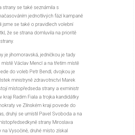
 strany se také seznámila s
načasováním jednotlivých fází kampaně
i jsme se také o pravidlech volební
l, že se strana domluvila na prioritě
strany.
ny je jihomoravská, jedničkou je tady
místě Václav Mencl a na třetím místě
ede do voleb Petr Bendl, dvojkou je
ěstek ministryně zdravotnictví Marek
tojí místopředseda strany a exministr
v kraji Radim Fiala a trojka kandidátky
okraty ve Zlínském kraji povede do
s, druhý se umístil Pavel Svoboda a na
í místopředsedkyně strany Miroslava
 na Vysočině, druhé místo získal