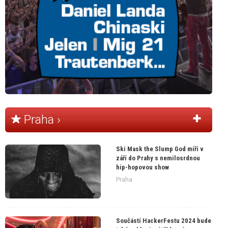
Praha ›
Ski Mask the Slump God míří v
září do Prahy s nemilosrdnou
hip-hopovou show
Praha
Součástí HackerFestu 2024 bude