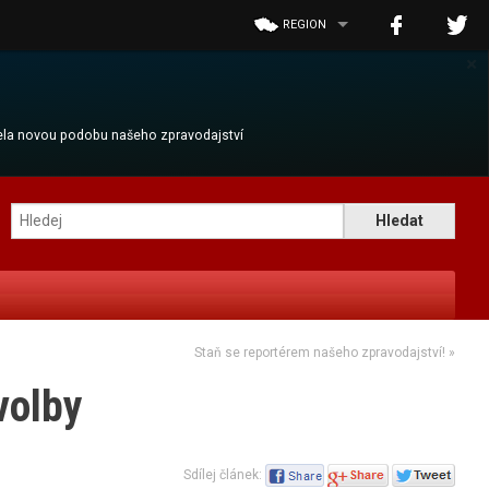
REGION
×
cela novou podobu našeho zpravodajství
Staň se reportérem našeho zpravodajství!
»
volby
Sdílej článek: