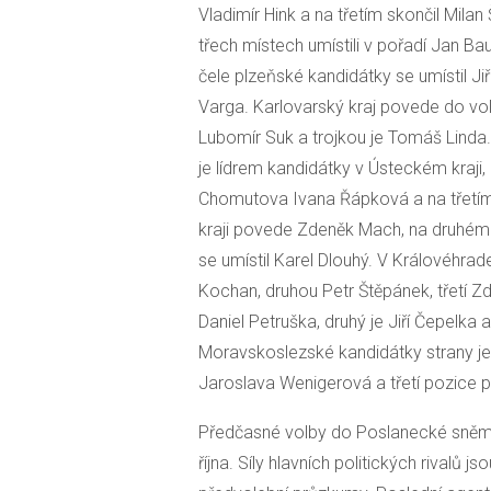
Vladimír Hink a na třetím skončil Mila
třech místech umístili v pořadí Jan Bau
čele plzeňské kandidátky se umístil Jiří
Varga. Karlovarský kraj povede do vole
Lubomír Suk a trojkou je Tomáš Linda.
je lídrem kandidátky v Ústeckém kraji
Chomutova Ivana Řápková a na třetím 
kraji povede Zdeněk Mach, na druhém 
se umístil Karel Dlouhý. V Královéhrad
Kochan, druhou Petr Štěpánek, třetí Z
Daniel Petruška, druhý je Jiří Čepelka a
Moravskoslezské kandidátky strany je 
Jaroslava Wenigerová a třetí pozice pa
Předčasné volby do Poslanecké sněmo
října. Síly hlavních politických rivalů j