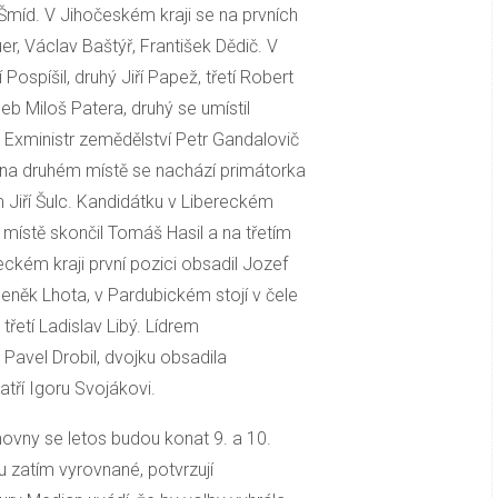
n Šmíd. V Jihočeském kraji se na prvních
er, Václav Baštýř, František Dědič. V
 Pospíšil, druhý Jiří Papež, třetí Robert
b Miloš Patera, druhý se umístil
 Exministr zemědělství Petr Gandalovič
, na druhém místě se nachází primátorka
Jiří Šulc. Kandidátku v Libereckém
místě skončil Tomáš Hasil a na třetím
eckém kraji první pozici obsadil Jozef
deněk Lhota, v Pardubickém stojí v čele
 třetí Ladislav Libý. Lídrem
Pavel Drobil, dvojku obsadila
tří Igoru Svojákovi.
vny se letos budou konat 9. a 10.
sou zatím vyrovnané, potvrzují