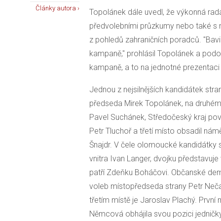
Články autora ›
Topolánek dále uvedl, že výkonná rada
předvolebními průzkumy nebo také s 
z pohledů zahraničních poradců. "Bavil
kampaně," prohlásil Topolánek a podotk
kampaně, a to na jednotné prezentaci 
Jednou z nejsilnějších kandidátek stra
předseda Mirek Topolánek, na druhém 
Pavel Suchánek, Středočeský kraj pov
Petr Tluchoř a třetí místo obsadil nám
Šnajdr. V čele olomoucké kandidátky s
vnitra Ivan Langer, dvojku představuje 
patří Zdeňku Boháčovi. Občanské dem
voleb místopředseda strany Petr Neča
třetím místě je Jaroslav Plachý. Prvn
Němcová obhájila svou pozici jedničky