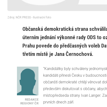
Zdroj: NČR PRESS - Ilustrační foto
Občanská demokratická strana schválil
úterním jednání výkonné rady ODS to o
Prahu povede do předčasných voleb Dav
třetím místě je Jana Černochová.
"Kandidátky byly schváleny jednomyslně
kandidáti přinesli Česku v budoucnosti 
občanští demokraté chtějí věnovat d
především diskutovat s občany, abych
místopředseda strany Ivan Langer. Z
REDAKCE
prvních dnech září.
REGIONY ČR