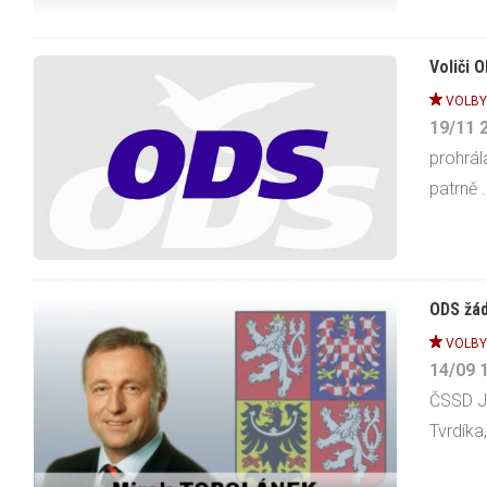
Voliči 
VOLB
19/11
prohrál
patrně .
ODS žád
VOLB
14/09
ČSSD Ji
Tvrdíka