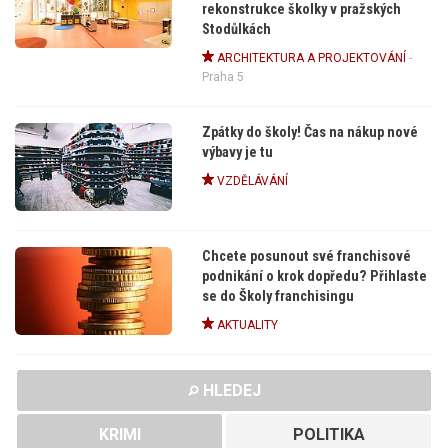
rekonstrukce školky v pražských
Stodůlkách
ARCHITEKTURA A PROJEKTOVÁNÍ
-
Praha 5
Zpátky do školy! Čas na nákup nové
výbavy je tu
VZDĚLÁVÁNÍ
Chcete posunout své franchisové
podnikání o krok dopředu? Přihlaste
se do Školy franchisingu
AKTUALITY
HLEDEJ
KRIMI
POLITIKA