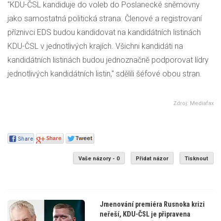
"
KDU-ČSL
kandiduje do voleb do Poslanecké sněmovny
jako samostatná politická strana. Členové a registrovaní
příznivci EDS budou kandidovat na kandidátních listinách
KDU-ČSL
v jednotlivých krajích. Všichni kandidáti na
kandidátních listinách budou jednoznačně podporovat lídry
jednotlivých kandidátních listin," sdělili šéfové obou stran.
Zdroj: Mediafax
Vaše názory - 0
Přidat názor
Tisknout
Jmenování premiéra Rusnoka krizi
neřeší, KDU-ČSL je připravena