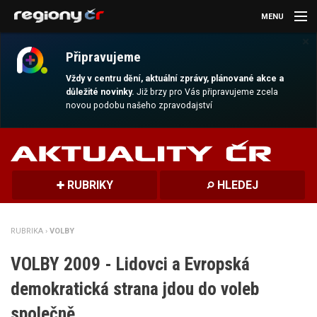
MENU
×
AKTUALITY
Připravujeme
KULTURA
Vždy v centru dění, aktuální zprávy, plánované akce a
důležité novinky.
Již brzy pro Vás připravujeme zcela
novou podobu našeho zpravodajství
SPORT
CESTOVÁNÍ
MAGAZÍN
RUBRIKY
HLEDEJ
DALŠÍ
RUBRIKA ›
VOLBY
REGION
VOLBY 2009 - Lidovci a Evropská
demokratická strana jdou do voleb
společně