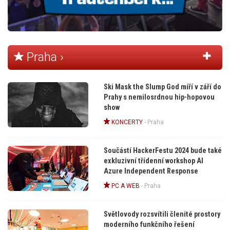
Praha ›
Ski Mask the Slump God míří v září do
Prahy s nemilosrdnou hip-hopovou
show
KONCERTY
-
Praha
Součástí HackerFestu 2024 bude také
exkluzivní třídenní workshop AI
Azure Independent Response
PC A WEB
-
Praha
Světlovody rozsvítili členité prostory
moderního funkčního řešení