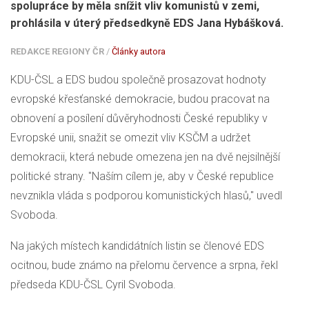
spolupráce by měla snížit vliv komunistů v zemi,
prohlásila v úterý předsedkyně EDS Jana Hybášková.
REDAKCE REGIONY ČR
/
Články autora
KDU-ČSL
a EDS budou společně prosazovat hodnoty
evropské křesťanské demokracie, budou pracovat na
obnovení a posílení důvěryhodnosti České republiky v
Evropské unii, snažit se omezit vliv KSČM a udržet
demokracii, která nebude omezena jen na dvě nejsilnější
politické strany. "Naším cílem je, aby v České republice
nevznikla vláda s podporou komunistických hlasů," uvedl
Svoboda.
Na jakých místech kandidátních listin se členové EDS
ocitnou, bude známo na přelomu července a srpna, řekl
předseda
KDU-ČSL
Cyril Svoboda.