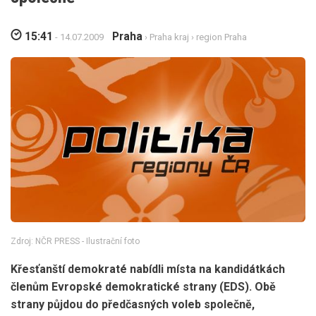
15:41
Praha
- 14.07.2009
›
Praha kraj
›
region Praha
Zdroj: NČR PRESS - Ilustrační foto
Křesťanští demokraté nabídli místa na kandidátkách
členům Evropské demokratické strany (EDS). Obě
strany půjdou do předčasných voleb společně,