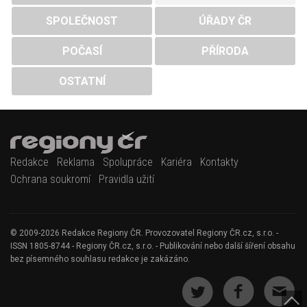
SPOLEČNOST
ÚŘADY ČR
POČASÍ
PŘÍRODA
OSTATNÍ
Redakce
Reklama
Spolupráce
Kariéra
Kontakty
Ochrana soukromí
Pravidla užití
© 2009-2026 Redakce Regiony ČR. Provozovatel Regiony ČR.cz, s.r.o. -
ISSN 1805-8744 - Regiony ČR.cz, s.r.o. - Publikování nebo další šíření obsahu
bez písemného souhlasu redakce je zakázáno.