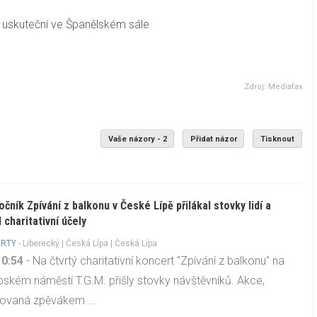
 uskuteční ve Španělském sále
Zdroj: Mediafax
Vaše názory - 2
Přidat názor
Tisknout
očník Zpívání z balkonu v České Lípě přilákal stovky lidí a
 charitativní účely
RTY
-
Liberecký
|
Česká Lípa
| Česká Lípa
10:54
- Na čtvrtý charitativní koncert "Zpívání z balkonu" na
pském náměstí T.G.M. přišly stovky návštěvníků. Akce,
ovaná zpěvákem ...