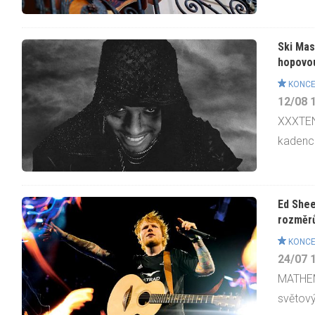
Ski Mas
hopovo
KONCE
12/08
XXXTEN
kadencí 
Ed Shee
rozměrů
KONCE
24/07
MATHEM
světový