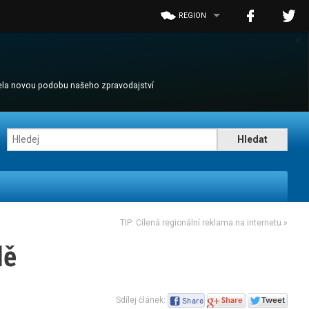
REGION
×
cela novou podobu našeho zpravodajství
TIP: Cílená regionální reklama na internetu
»
dě
Sdílej článek: