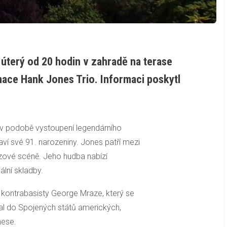
 úterý od 20 hodin v zahradě na terase
ace Hank Jones Trio. Informaci poskytl
 v podobě vystoupení legendárního
aví své 91. narozeniny. Jones patří mezi
azzové scéně. Jeho hudba nabízí
ální skladby.
kontrabasisty George Mraze, který se
val do Spojených států amerických,
nese.