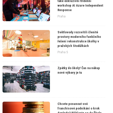
také exkluzivní třídenní
workshop AI Azure Independent
Response
Praha
Světlovody rozsvítili členité
prostory moderního funkčního
řešení rekonstrukce školky v
pražských Stodůlkách
Praha 5
Zpátky do školy! Čas na nákup
nové výbavy je tu
Chcete posunout své
franchisové podnikání o krok
dopředu? Přihlaste se do Školy