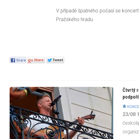
V případě špatného počasí se koncert
Pražského hradu.
Čtvrtý r
podpořil
KONCE
23/08
českoli
organiz