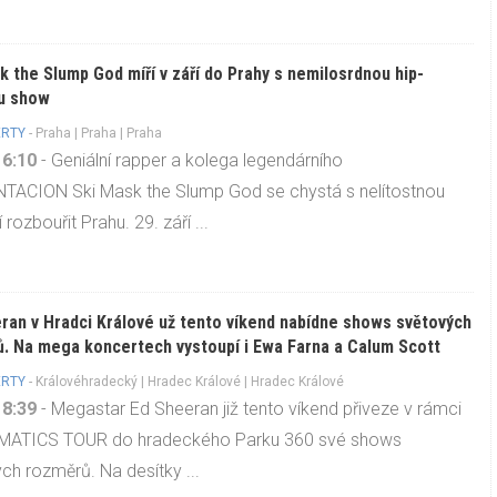
k the Slump God míří v září do Prahy s nemilosrdnou hip-
u show
RTY
-
Praha
|
Praha
| Praha
16:10
- Geniální rapper a kolega legendárního
TACION Ski Mask the Slump God se chystá s nelítostnou
rozbouřit Prahu. 29. září ...
ran v Hradci Králové už tento víkend nabídne shows světových
. Na mega koncertech vystoupí i Ewa Farna a Calum Scott
RTY
-
Královéhradecký
|
Hradec Králové
| Hradec Králové
18:39
- Megastar Ed Sheeran již tento víkend přiveze v rámci
ATICS TOUR do hradeckého Parku 360 své shows
ch rozměrů. Na desítky ...