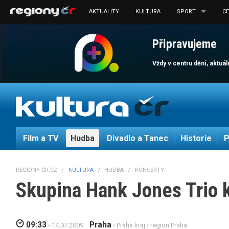
AKTUALITY
KULTURA
SPORT
C
Připravujeme
Vždy v centru dění, aktuá
Film a TV
Hudba
Divadlo a Tanec
Historie
P
REGIONY ČR.CZ
KULTURA
HUDBA
KONCERTY
Skupina Hank Jones Trio 
09:33
Praha
- 14.07.2009
›
Praha kraj
›
region Praha