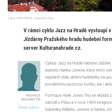
Zdroj: NČR PRESS - Ilustrační foto
V rámci cyklu Jazz na Hradě vystoupí v
Jízdárny Pražského hradu hudební form
server Kulturanahrade.cz.
Cyklus Jazz na Hradě nabídne zážitek
pianisty Hanka Jonese, který letos osl
nejstarší stále aktivní hudebníky na j
poválečnou jazzovou tvorbu, ale i aktu
Formace Hank Jones Trio se skládá z 
REDAKCE
REGIONY ČR
narodil v Písku a v roce 1969 emigro
Články autora ›
bubeníka Willieho Jonese a Hanka Jo