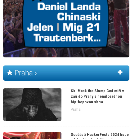
Praha ›
Ski Mask the Slump God míří v
září do Prahy s nemilosrdnou
hip-hopovou show
Praha
Součástí HackerFestu 2024 bude