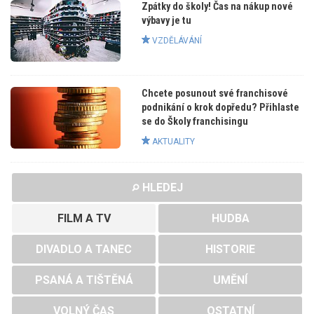
Zpátky do školy! Čas na nákup nové
výbavy je tu
VZDĚLÁVÁNÍ
Chcete posunout své franchisové
podnikání o krok dopředu? Přihlaste
se do Školy franchisingu
AKTUALITY
HLEDEJ
FILM A TV
HUDBA
DIVADLO A TANEC
HISTORIE
PSANÁ A TIŠTĚNÁ
UMĚNÍ
VOLNÝ ČAS
OSTATNÍ