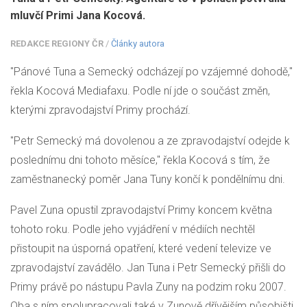
mluvčí Primi Jana Kocová.
REDAKCE REGIONY ČR
/
Články autora
"Pánové Tuna a Semecký odcházejí po vzájemné dohodě,"
řekla Kocová Mediafaxu. Podle ní jde o součást změn,
kterými zpravodajství Primy prochází.
"Petr Semecký má dovolenou a ze zpravodajství odejde k
poslednímu dni tohoto měsíce," řekla Kocová s tím, že
zaměstnanecký poměr Jana Tuny končí k pondělnímu dni.
Pavel Zuna opustil zpravodajství Primy koncem května
tohoto roku. Podle jeho vyjádření v médiích nechtěl
přistoupit na úsporná opatření, které vedení televize ve
zpravodajství zavádělo. Jan Tuna i Petr Semecký přišli do
Primy právě po nástupu Pavla Zuny na podzim roku 2007.
Oba s ním spolupracovali také v Zunově dřívějším působišti,