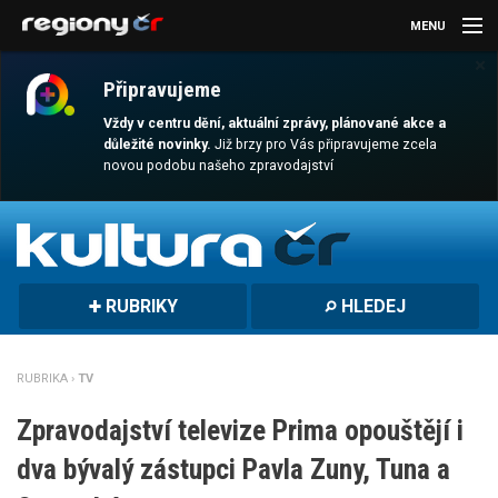
MENU
×
AKTUALITY
Připravujeme
KULTURA
Vždy v centru dění, aktuální zprávy, plánované akce a
důležité novinky.
Již brzy pro Vás připravujeme zcela
novou podobu našeho zpravodajství
SPORT
CESTOVÁNÍ
MAGAZÍN
RUBRIKY
HLEDEJ
DALŠÍ
REGION
RUBRIKA ›
TV
Zpravodajství televize Prima opouštějí i
dva bývalý zástupci Pavla Zuny, Tuna a