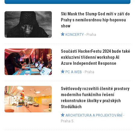
Ski Mask the Slump God míří v září do
Prahy s nemilosrdnou hip-hopovou
show
KONCERTY
-
Praha
Součástí HackerFestu 2024 bude také
exkluzivní třídenní workshop AI
Azure Independent Response
PC A WEB
-
Praha
Světlovody rozsvítili členité prostory
moderního funkčního řešení
rekonstrukce školky v pražských
Stodůlkách
ARCHITEKTURA A PROJEKTOVÁNÍ
-
Praha 5