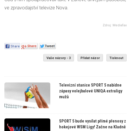
ve zpravodajství televize Nova.
Zdroj: Mediafax
Vaše názory - 3
Přidat názor
Tisknout
Televizní stanice SPORT 5 nabídne
zápasy volejbalové UNIQA extraligy
mužů
SPORT 5 bude vysílat přímé přenosy z
hokejové WSM Ligy! Začne na Kladně