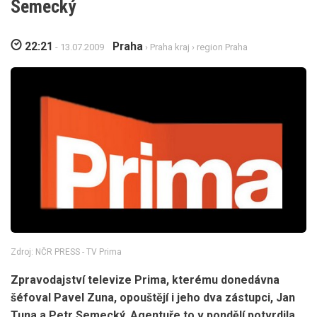
Semecký
22:21
Praha
- 13.07.2009
›
Praha kraj
›
region Praha
Zdroj: NČR PRESS - TV Prima
Zpravodajství televize Prima, kterému donedávna
šéfoval Pavel Zuna, opouštějí i jeho dva zástupci, Jan
Tuna a Petr Semecký. Agentuře to v pondělí potvrdila