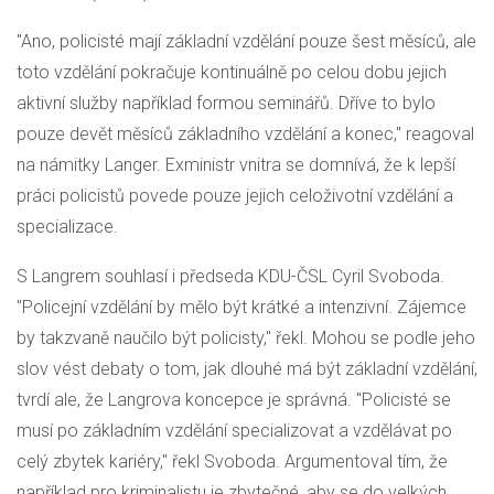
"Ano, policisté mají základní vzdělání pouze šest měsíců, ale
toto vzdělání pokračuje kontinuálně po celou dobu jejich
aktivní služby například formou seminářů. Dříve to bylo
pouze devět měsíců základního vzdělání a konec," reagoval
na námitky Langer. Exministr vnitra se domnívá, že k lepší
práci policistů povede pouze jejich celoživotní vzdělání a
specializace.
S Langrem souhlasí i předseda
KDU-ČSL
Cyril Svoboda.
"Policejní vzdělání by mělo být krátké a intenzivní. Zájemce
by takzvaně naučilo být policisty," řekl. Mohou se podle jeho
slov vést debaty o tom, jak dlouhé má být základní vzdělání,
tvrdí ale, že Langrova koncepce je správná. "Policisté se
musí po základním vzdělání specializovat a vzdělávat po
celý zbytek kariéry," řekl Svoboda. Argumentoval tím, že
například pro kriminalistu je zbytečné, aby se do velkých