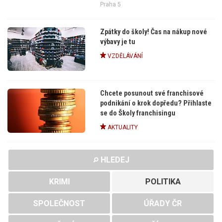
Praha 5
Zpátky do školy! Čas na nákup nové
výbavy je tu
VZDĚLÁVÁNÍ
Chcete posunout své franchisové
podnikání o krok dopředu? Přihlaste
se do Školy franchisingu
AKTUALITY
HLEDEJ
KRIMI
POLITIKA
SPOLEČNOST
ÚŘADY ČR