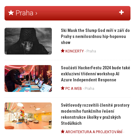
Praha ›
Ski Mask the Slump God míří v září do
Prahy s nemilosrdnou hip-hopovou
show
KONCERTY
-
Praha
Součástí HackerFestu 2024 bude také
exkluzivní třídenní workshop AI
Azure Independent Response
PC A WEB
-
Praha
Světlovody rozsvítili členité prostory
moderního funkčního řešení
rekonstrukce školky v pražských
Stodůlkách
ARCHITEKTURA A PROJEKTOVÁNÍ
-