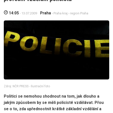
14:05
Praha
- 13.07.2009
›
Praha kraj
›
region Praha
Zdroj: NČR PRESS - Ilustrační foto
Politici se nemohou shodnout na tom, jak dlouho a
jakým způsobem by se měli policisté vzdělávat. Přou
se o to, zda upřednostnit krátké základní vzdělání a