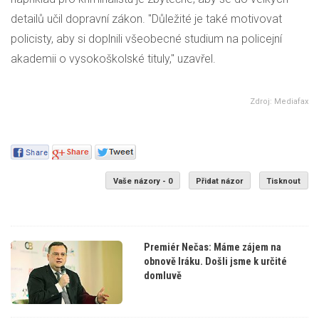
detailů učil dopravní zákon. "Důležité je také motivovat
policisty, aby si doplnili všeobecné studium na policejní
akademii o vysokoškolské tituly," uzavřel.
Zdroj: Mediafax
Vaše názory - 0
Přidat názor
Tisknout
Premiér Nečas: Máme zájem na
obnově Iráku. Došli jsme k určité
domluvě