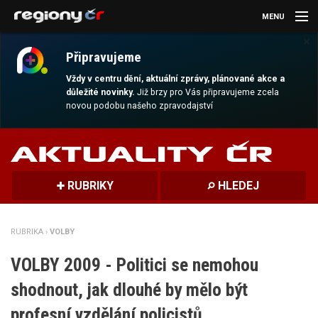
MENU
×
AKTUALITY
Připravujeme
KULTURA
Vždy v centru dění, aktuální zprávy, plánované akce a
důležité novinky.
Již brzy pro Vás připravujeme zcela
novou podobu našeho zpravodajství
SPORT
CESTOVÁNÍ
MAGAZÍN
RUBRIKY
HLEDEJ
DALŠÍ
RUBRIKA ›
VOLBY
REGION
VOLBY 2009 - Politici se nemohou
shodnout, jak dlouhé by mělo být
profesní vzdělání policistů