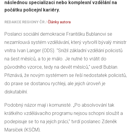
následnou specializaci nebo komplexní vzdělání na
počátku policejní kariéry.
REDAKCE REGIONY ČR
/
Články autora
Poslanci sociální demokracie Františku Bublanovi se
nezamlouvá systém vzdělávání, který vytvořil bývalý ministr
vnitra Ivan Langer (
ODS
). "Snížil základní vzdělání policistů
na šest měsíců, a to je málo. Je nutné to vrátit do
původního vzorce, tedy na devět měsíců," uvedl Bublan.
Přiznává, že novým systémem se řeší nedostatek policistů,
do praxe se dostanou rychleji, ale jejich úroveň je
diskutabilní.
Podobný názor mají i komunisté. „Po absolvování tak
krátkého vzdělávacího programu nejsou schopni sloužit a
podepisuje se to na jejich práci," tvrdí poslanec Zdeněk
Marsíček (KSČM).