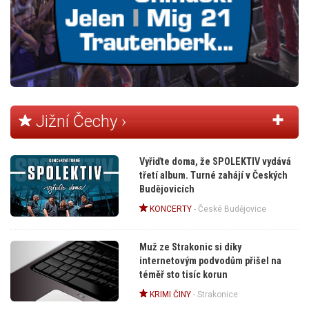
Jižní Čechy ›
Vyřiďte doma, že SPOLEKTIV vydává
třetí album. Turné zahájí v Českých
Budějovicích
KONCERTY
-
České Budějovice
Muž ze Strakonic si díky
internetovým podvodům přišel na
téměř sto tisíc korun
KRIMI ČINY
-
Strakonice