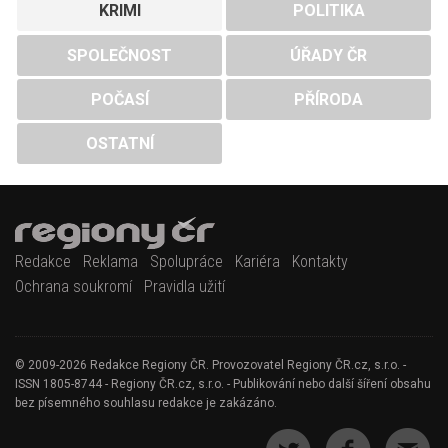
KRIMI
POLITIKA
SPOLEČNOST
ÚŘADY ČR
POČASÍ
PŘÍRODA
OSTATNÍ
Redakce
Reklama
Spolupráce
Kariéra
Kontakty
Ochrana soukromí
Pravidla užití
© 2009-2026 Redakce Regiony ČR. Provozovatel Regiony ČR.cz, s.r.o. -
ISSN 1805-8744 - Regiony ČR.cz, s.r.o. - Publikování nebo další šíření obsahu
bez písemného souhlasu redakce je zakázáno.