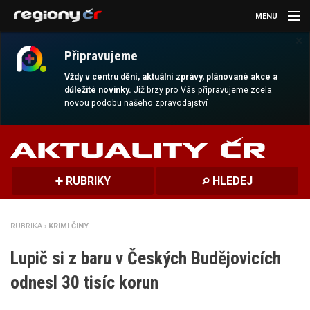
MENU
×
AKTUALITY
Připravujeme
KULTURA
Vždy v centru dění, aktuální zprávy, plánované akce a
důležité novinky.
Již brzy pro Vás připravujeme zcela
novou podobu našeho zpravodajství
SPORT
CESTOVÁNÍ
MAGAZÍN
RUBRIKY
HLEDEJ
DALŠÍ
RUBRIKA ›
KRIMI ČINY
REGION
Lupič si z baru v Českých Budějovicích
odnesl 30 tisíc korun