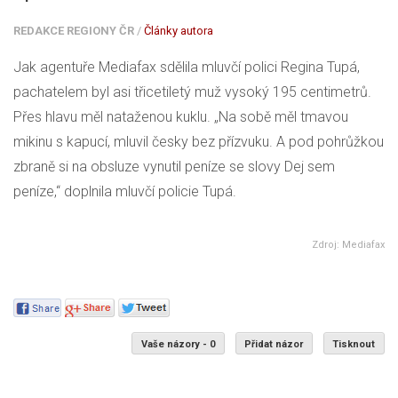
REDAKCE REGIONY ČR
/
Články autora
Jak agentuře Mediafax sdělila mluvčí polici Regina Tupá,
pachatelem byl asi třicetiletý muž vysoký 195 centimetrů.
Přes hlavu měl nataženou kuklu. „Na sobě měl tmavou
mikinu s kapucí, mluvil česky bez přízvuku. A pod pohrůžkou
zbraně si na obsluze vynutil peníze se slovy Dej sem
peníze,“ doplnila mluvčí policie Tupá.
Zdroj: Mediafax
Vaše názory - 0
Přidat názor
Tisknout