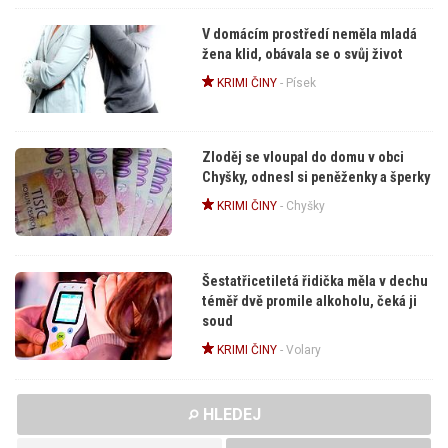
V domácím prostředí neměla mladá
žena klid, obávala se o svůj život
KRIMI ČINY
-
Písek
Zloděj se vloupal do domu v obci
Chyšky, odnesl si peněženky a šperky
KRIMI ČINY
-
Chyšky
Šestatřicetiletá řidička měla v dechu
téměř dvě promile alkoholu, čeká ji
soud
KRIMI ČINY
-
Volary
HLEDEJ