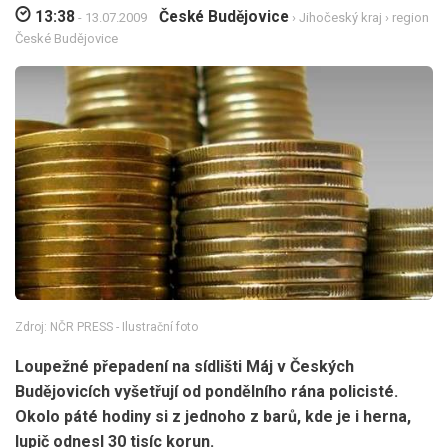
13:38
České Budějovice
- 13.07.2009
›
Jihočeský kraj
›
region
České Budějovice
Zdroj: NČR PRESS - Ilustrační foto
Loupežné přepadení na sídlišti Máj v Českých
Budějovicích vyšetřují od pondělního rána policisté.
Okolo páté hodiny si z jednoho z barů, kde je i herna,
lupič odnesl 30 tisíc korun.