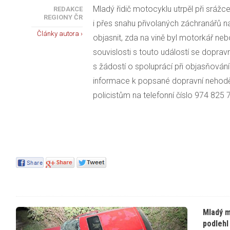
Mladý řidič motocyklu utrpěl při srážc
REDAKCE
REGIONY ČR
i přes snahu přivolaných záchranářů na
Články autora ›
objasnit, zda na vině byl motorkář ne
souvislosti s touto událostí se dopravn
s žádostí o spoluprácí při objasňován
informace k popsané dopravní nehodě
policistům na telefonní číslo 974 825 
Mladý m
podlehl