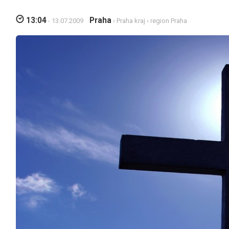
13:04
Praha
- 13.07.2009
›
Praha kraj
›
region Praha