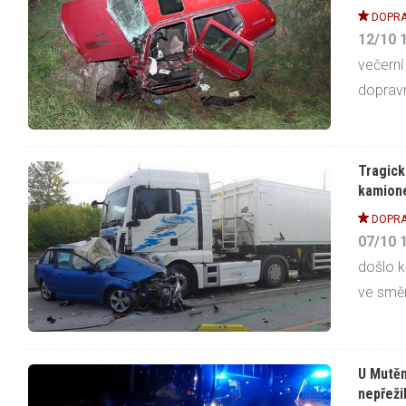
DOPRA
12/10
večerní
dopravn
Tragick
kamion
DOPRA
07/10
došlo k
ve směr
U Mutěn
nepřeži