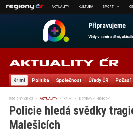
AKTUALITY
KULTURA
SPORT
C
Připravujeme
Vždy v centru dění, aktuá
Krimi
Politika
Společnost
Úřady ČR
Počasí
REGIONY ČR.CZ
AKTUALITY
KRIMI
DOPRAVNÍ NEHODY
Policie hledá svědky trag
Malešicích