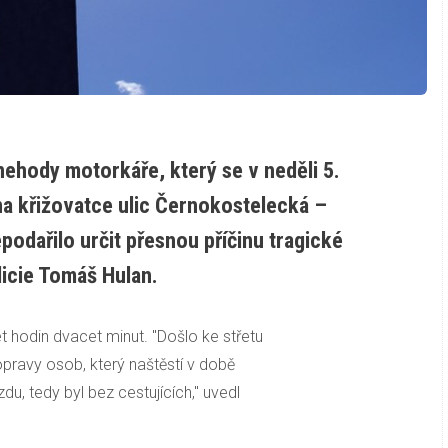
nehody motorkáře, který se v neděli 5.
na křižovatce ulic Černokostelecká –
podařilo určit přesnou příčinu tragické
licie Tomáš Hulan.
et hodin dvacet minut. "Došlo ke střetu
avy osob, který naštěstí v době
du, tedy byl bez cestujících," uvedl