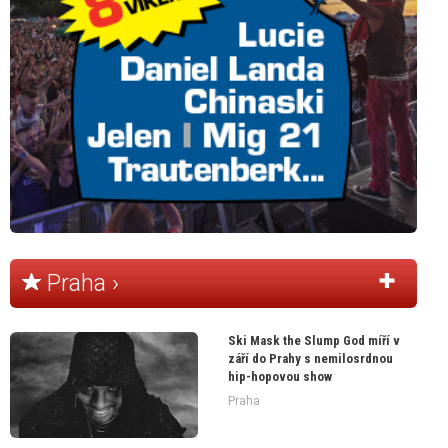
Praha ›
Ski Mask the Slump God míří v
září do Prahy s nemilosrdnou
hip-hopovou show
Praha