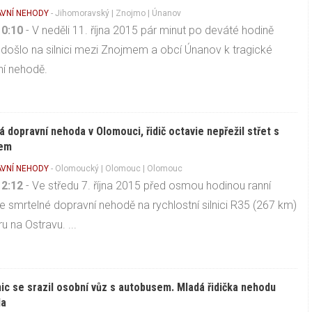
VNÍ NEHODY
-
Jihomoravský
|
Znojmo
| Únanov
10:10
- V neděli 11. října 2015 pár minut po deváté hodině
 došlo na silnici mezi Znojmem a obcí Únanov k tragické
í nehodě.
á dopravní nehoda v Olomouci, řidič octavie nepřežil střet s
em
VNÍ NEHODY
-
Olomoucký
|
Olomouc
| Olomouc
12:12
- Ve středu 7. října 2015 před osmou hodinou ranní
e smrtelné dopravní nehodě na rychlostní silnici R35 (267 km)
u na Ostravu. ...
ic se srazil osobní vůz s autobusem. Mladá řidička nehodu
la