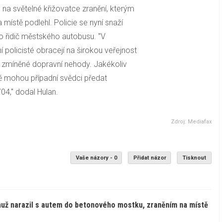
e na světelné křižovatce zranění, kterým
 místě podlehl. Policie se nyní snaží
bo řidič městského autobusu. "V
í policisté obracejí na širokou veřejnost
í zmíněné dopravní nehody. Jakékoliv
 mohou případní svědci předat
704," dodal Hulan.
Zdroj: Mediafax
Vaše názory - 0
Přidat názor
Tisknout
už narazil s autem do betonového mostku, zraněním na místě