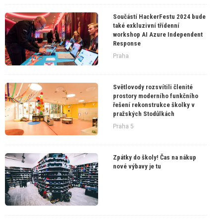
Součástí HackerFestu 2024 bude
také exkluzivní třídenní
workshop AI Azure Independent
Response
Praha
Světlovody rozsvítili členité
prostory moderního funkčního
řešení rekonstrukce školky v
pražských Stodůlkách
Praha 5
Zpátky do školy! Čas na nákup
nové výbavy je tu