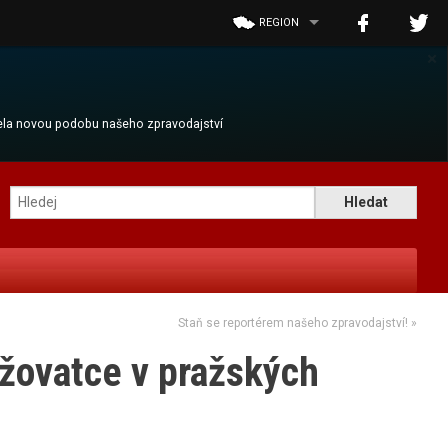
REGION
×
cela novou podobu našeho zpravodajství
Staň se reportérem našeho zpravodajství!
»
ižovatce v pražských