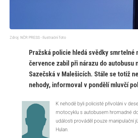
Zdroj: NČR PRESS - Ilustrační foto
Pražská policie hledá svědky smrtelné 
července zabil při nárazu do autobusu 
Sazečská v Malešicích. Stále se totiž ne
nehody, informoval v pondělí mluvčí po
K nehodě byli policisté přivoláni v des
motocyklu s autobusem hromadné dopr
události prováděl pouze manipulační jíz
Hulan.