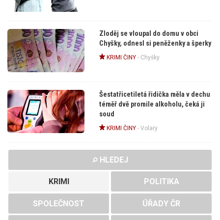
Zloděj se vloupal do domu v obci
Chyšky, odnesl si peněženky a šperky
KRIMI ČINY
-
Chyšky
Šestatřicetiletá řidička měla v dechu
téměř dvě promile alkoholu, čeká ji
soud
KRIMI ČINY
-
Volary
HLEDEJ
KRIMI
POLITIKA
SPOLEČNOST
ÚŘADY ČR