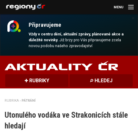
MENU
×
AKTUALITY
Připravujeme
KULTURA
Vždy v centru dění, aktuální zprávy, plánované akce a
důležité novinky.
Již brzy pro Vás připravujeme zcela
novou podobu našeho zpravodajství
SPORT
CESTOVÁNÍ
MAGAZÍN
RUBRIKY
HLEDEJ
DALŠÍ
RUBRIKA ›
PÁTRÁNÍ
REGION
Utonulého vodáka ve Strakonicích stále
hledají