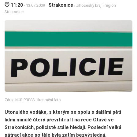
11:20
Strakonice
- 13.07.2009
›
Jihočeský kraj
›
region
Strakonice
Zdroj: NČR PRESS - Ilustrační foto
Utonulého vodáka, s kterým se spolu s dalšími pěti
lidmi minulé úterý převrhl raft na řece Otavě ve
Strakonicích, policisté stále hledají. Poslední velká
pátrací akce po těle byla zatím bezvýsledná.