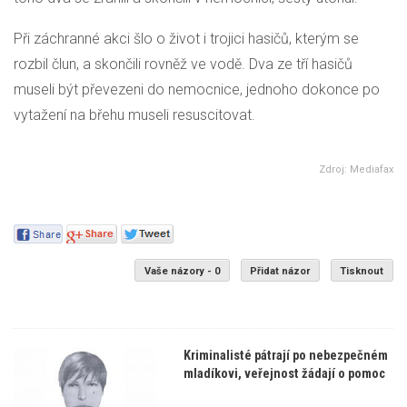
Při záchranné akci šlo o život i trojici hasičů, kterým se
rozbil člun, a skončili rovněž ve vodě. Dva ze tří hasičů
museli být převezeni do nemocnice, jednoho dokonce po
vytažení na břehu museli resuscitovat.
Zdroj: Mediafax
Vaše názory - 0
Přidat názor
Tisknout
Kriminalisté pátrají po nebezpečném
mladíkovi, veřejnost žádají o pomoc