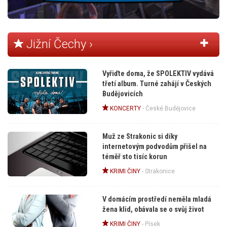
Jižní Čechy ›
Vyřiďte doma, že SPOLEKTIV vydává
třetí album. Turné zahájí v Českých
Budějovicích
KONCERTY
-
České Budějovice
Muž ze Strakonic si díky
internetovým podvodům přišel na
téměř sto tisíc korun
KRIMI ČINY
-
Strakonice
V domácím prostředí neměla mladá
žena klid, obávala se o svůj život
KRIMI ČINY
-
Písek