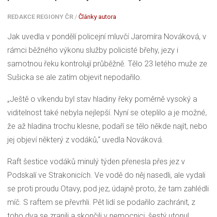
REDAKCE REGIONY ČR
/
Články autora
Jak uvedla v pondělí policejní mluvčí Jaromíra Nováková, v
rámci běžného výkonu služby policisté břehy, jezy i
samotnou řeku kontrolují průběžně. Tělo 23 letého muže ze
Sušicka se ale zatím objevit nepodařilo.
„Ještě o víkendu byl stav hladiny řeky poměrně vysoký a
viditelnost také nebyla nejlepší. Nyní se oteplilo a je možné,
že až hladina trochu klesne, podaří se tělo někde najít, nebo
jej objeví některý z vodáků,“ uvedla Nováková.
Raft šestice vodáků minulý týden přenesla přes jez v
Podskalí ve Strakonicích. Ve vodě do něj nasedli, ale vydali
se proti proudu Otavy, pod jez, údajně proto, že tam zahlédli
míč. S raftem se převrhli. Pět lidí se podařilo zachránit, z
toho dva se zranili a skončili v nemocnici, šestý utonul.