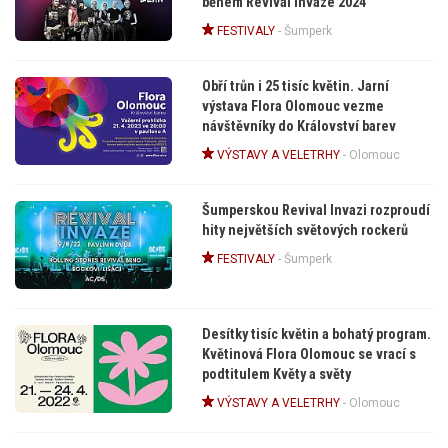
během Revival Invaze 2024
FESTIVALY
-
Šumperk
Obří trůn i 25 tisíc květin. Jarní
výstava Flora Olomouc vezme
návštěvníky do Království barev
VÝSTAVY A VELETRHY
-
Olomouc
Šumperskou Revival Invazi rozproudí
hity největších světových rockerů
FESTIVALY
-
Šumperk
Desítky tisíc květin a bohatý program.
Květinová Flora Olomouc se vrací s
podtitulem Květy a světy
VÝSTAVY A VELETRHY
-
Olomouc