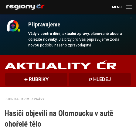
MENU
×
AKTUALITY
Připravujeme
KULTURA
Vždy v centru dění, aktuální zprávy, plánované akce a
důležité novinky.
Již brzy pro Vás připravujeme zcela
novou podobu našeho zpravodajství
SPORT
CESTOVÁNÍ
MAGAZÍN
RUBRIKY
HLEDEJ
DALŠÍ
RUBRIKA ›
KRIMI ZPRÁVY
REGION
Hasiči objevili na Olomoucku v autě
ohořelé tělo