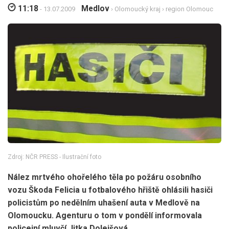
11:18
Medlov
- 13.07.2009
›
Olomoucký kraj
›
region Olomouc
Zdroj: NČR PRESS - Ilustrační foto
Nález mrtvého ohořelého těla po požáru osobního
vozu Škoda Felicia u fotbalového hřiště ohlásili hasiči
policistům po nedělním uhašení auta v Medlově na
Olomoucku. Agenturu o tom v pondělí informovala
policejní mluvčí Jitka Dolejšová.