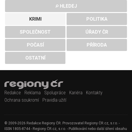
HLEDEJ
KRIMI
POLITIKA
SPOLEČNOST
ÚŘADY ČR
POČASÍ
PŘÍRODA
OSTATNÍ
Redakce
Reklama
Spolupráce
Kariéra
Kontakty
Ochrana soukromí
Pravidla užití
© 2009-2026 Redakce Regiony ČR. Provozovatel Regiony ČR.cz, s.r.o. -
ISSN 1805-8744 - Regiony ČR.cz, s.r.o. - Publikování nebo další šíření obsahu