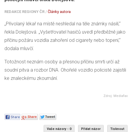
REDAKCE REGIONY ČR
/
Články autora
„Přivolaný lékař na místě neshledal na těle známky násilí,“
řekla Dolejšová. „Vyšetřovatel hasičů uvedl předběžně jako
příčinu požáru vozidla zahoření od cigarety nebo topení,“
dodala mluvčí.
Totožnost neznám osoby a přesnou příčinu smrti určí až
soudní pitva a rozbor DNA. Ohořelé vozidlo policisté zajistili
ke znaleckému zkoumání.
Zdroj: Mediafax
Vaše názory - 0
Přidat názor
Tisknout