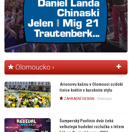
Olomoucko ›
Arionovu kašnu v Olomouci ozdobí
tisíce květin v barokním stylu
ZAHRADNÍ DESIGN
-
Olomouc
Šumperský Pavlínin dvůr čeká
velkolepá hudební rozlučka s létem