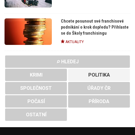
Chcete posunout své franchisové
podnikání o krok dopředu? Přihlaste
se do Školy franchisingu
AKTUALITY
HLEDEJ
KRIMI
POLITIKA
SPOLEČNOST
ÚŘADY ČR
POČASÍ
PŘÍRODA
OSTATNÍ