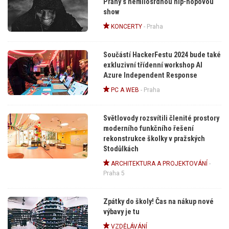
Prahy s nemilosrdnou hip-hopovou
show
KONCERTY
-
Praha
Součástí HackerFestu 2024 bude také
exkluzivní třídenní workshop AI
Azure Independent Response
PC A WEB
-
Praha
Světlovody rozsvítili členité prostory
moderního funkčního řešení
rekonstrukce školky v pražských
Stodůlkách
ARCHITEKTURA A PROJEKTOVÁNÍ
-
Praha 5
Zpátky do školy! Čas na nákup nové
výbavy je tu
VZDĚLÁVÁNÍ