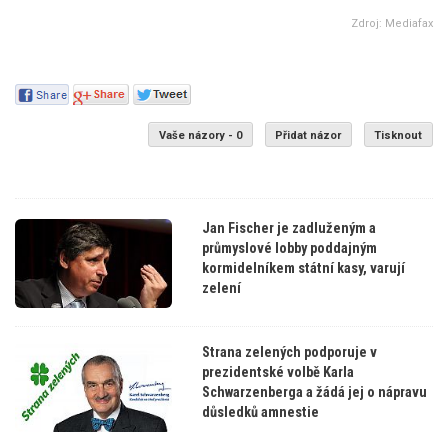
Zdroj: Mediafax
Vaše názory - 0
Přidat názor
Tisknout
Jan Fischer je zadluženým a
průmyslové lobby poddajným
kormidelníkem státní kasy, varují
zelení
Strana zelených podporuje v
prezidentské volbě Karla
Schwarzenberga a žádá jej o nápravu
důsledků amnestie