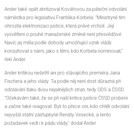
Ander také opět zkritizoval Kovářovou za páteční odvolání
náměstka pro legislativu Františka Korbela. "Ministryně tím
ohrozila elektronizaci justice, která právě vrcholí. Její
vysvětlení o pouhé manažerské změně není přesvědčivé.
Navíc jej měla podle dohody umožňující vznik vlády
konzultovat s námi, jako s těmi, kdo Korbela nominovali,"
řekl Ander.
Ander kritikou nešetřil ani pro stávajícího premiéra Jana
Fischera a jeho vlády. Ta podle něj není dost důrazná při
odolávání tlaku dvou nejsilnějších stran, tedy
ODS
a
ČSSD
.
"Očekávám také, že se při naší kritice justice
ČSSD
probere
a začne také reagovat. Byli to přece oni, kdo chtěli odvolání
nejvyšší státní zástupkyně Renáty Vesecké, a tento
požadavek vedl i k pádu vlády," dodal Ander.