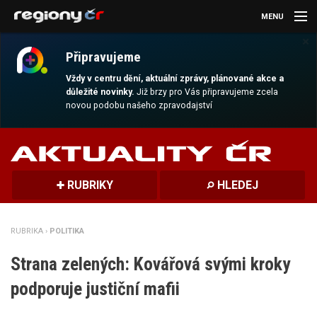
MENU
×
AKTUALITY
Připravujeme
KULTURA
Vždy v centru dění, aktuální zprávy, plánované akce a
důležité novinky.
Již brzy pro Vás připravujeme zcela
novou podobu našeho zpravodajství
SPORT
CESTOVÁNÍ
MAGAZÍN
RUBRIKY
HLEDEJ
DALŠÍ
RUBRIKA ›
POLITIKA
REGION
Strana zelených: Kovářová svými kroky
podporuje justiční mafii