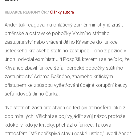
REDAKCE REGIONY ČR
/
Články autora
Ander tak reagoval na ohlášený záměr ministryně zrušit
brněnské a ostravské pobočky Vrchního státního
zastupitelství nebo vrácení Jiřího Křivance do funkce
ústeckého krajského státního zástupce. Toho z pozice v
únoru odvolal exministr Jiří Pospíšil, kterému se nelíbilo, že
Křivanec zbavil funkce šéfa liberecké pobočky státního
zastupitelství Adama Bašného, známého kritickým
přístupem ke způsobu vyšetřování údajné korupční kauzy
šéfa lidovců Jiřího Čunka.
"Na státních zastupitelstvích se teď šíří atmosféra jako z
dob minulých. Všichni se bojí vyjádřit svůj názor, protože
kdokoliv, kdo je kritický, přichází o funkce. Taková
atmosféra jistě nepřispívá stavu české justice," uvedl Ander.