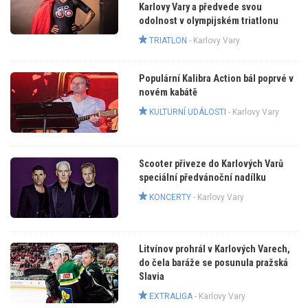
Karlovy Vary a předvede svou
odolnost v olympijském triatlonu
TRIATLON
-
Karlovy Vary
Populární Kalibra Action bál poprvé v
novém kabátě
KULTURNÍ UDÁLOSTI
-
Karlovy Vary
Scooter přiveze do Karlových Varů
speciální předvánoční nadílku
KONCERTY
-
Karlovy Vary
Litvínov prohrál v Karlových Varech,
do čela baráže se posunula pražská
Slavia
EXTRALIGA
-
Karlovy Vary