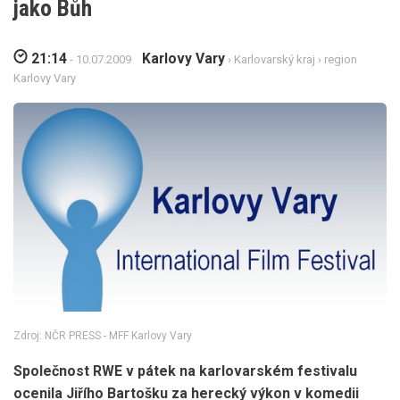
jako Bůh
21:14
Karlovy Vary
- 10.07.2009
›
Karlovarský kraj
›
region
Karlovy Vary
Zdroj: NČR PRESS - MFF Karlovy Vary
Společnost RWE v pátek na karlovarském festivalu
ocenila Jiřího Bartošku za herecký výkon v komedii