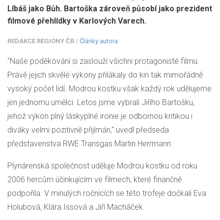
Líbáš jako Bůh. Bartoška zároveň působí jako prezident
filmové přehlídky v Karlových Varech.
REDAKCE REGIONY ČR
/
Články autora
"Naše poděkování si zaslouží všichni protagonisté filmu.
Právě jejich skvělé výkony přilákaly do kin tak mimořádně
vysoký počet lidí. Modrou kostku však každý rok udělujeme
jen jednomu umělci. Letos jsme vybrali Jiřího Bartošku,
jehož výkon plný láskyplné ironie je odbornou kritikou i
diváky velmi pozitivně přijímán," uvedl předseda
představenstva RWE Transgas Martin Herrmann.
Plynárenská společnost uděluje Modrou kostku od roku
2006 hercům účinkujícím ve filmech, které finančně
podpořila. V minulých ročnících se této trofeje dočkali Eva
Holubová, Klára Issová a Jiří Macháček.