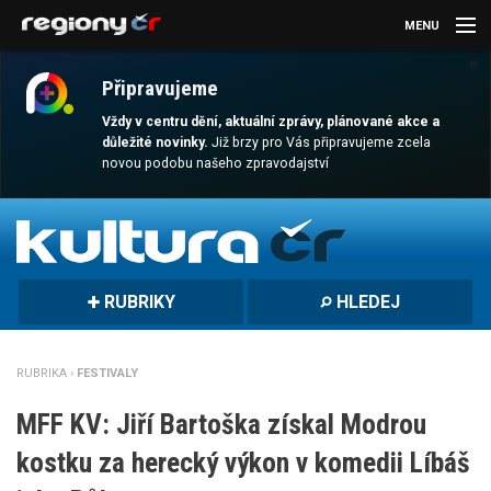
MENU
×
AKTUALITY
Připravujeme
KULTURA
Vždy v centru dění, aktuální zprávy, plánované akce a
důležité novinky.
Již brzy pro Vás připravujeme zcela
novou podobu našeho zpravodajství
SPORT
CESTOVÁNÍ
MAGAZÍN
RUBRIKY
HLEDEJ
DALŠÍ
REGION
RUBRIKA ›
FESTIVALY
MFF KV: Jiří Bartoška získal Modrou
kostku za herecký výkon v komedii Líbáš