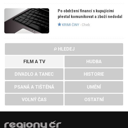
Po obdržení financí s kupujícími
přestal komunikovat a zboží nedodal
KRIMI ČINY
-
Cheb
HLEDEJ
FILM A TV
HUDBA
DIVADLO A TANEC
HISTORIE
PSANÁ A TIŠTĚNÁ
UMĚNÍ
VOLNÝ ČAS
OSTATNÍ