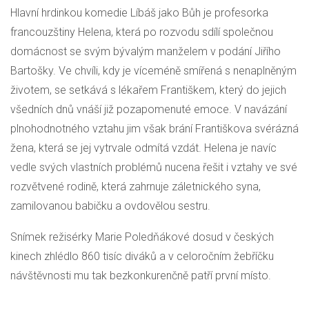
Hlavní hrdinkou komedie Líbáš jako Bůh je profesorka
francouzštiny Helena, která po rozvodu sdílí společnou
domácnost se svým bývalým manželem v podání Jiřího
Bartošky. Ve chvíli, kdy je víceméně smířená s nenaplněným
životem, se setkává s lékařem Františkem, který do jejich
všedních dnů vnáší již pozapomenuté emoce. V navázání
plnohodnotného vztahu jim však brání Františkova svérázná
žena, která se jej vytrvale odmítá vzdát. Helena je navíc
vedle svých vlastních problémů nucena řešit i vztahy ve své
rozvětvené rodině, která zahrnuje záletnického syna,
zamilovanou babičku a ovdovělou sestru.
Snímek režisérky Marie Poledňákové dosud v českých
kinech zhlédlo 860 tisíc diváků a v celoročním žebříčku
návštěvnosti mu tak bezkonkurenčně patří první místo.