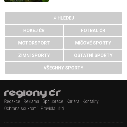
HLEDEJ
HOKEJ ČR
FOTBAL ČR
MOTORSPORT
MÍČOVÉ SPORTY
ZIMNÍ SPORTY
OSTATNÍ SPORTY
VŠECHNY SPORTY
Redakce
Reklama
Spolupráce
Kariéra
Kontakty
Ochrana soukromí
Pravidla užití