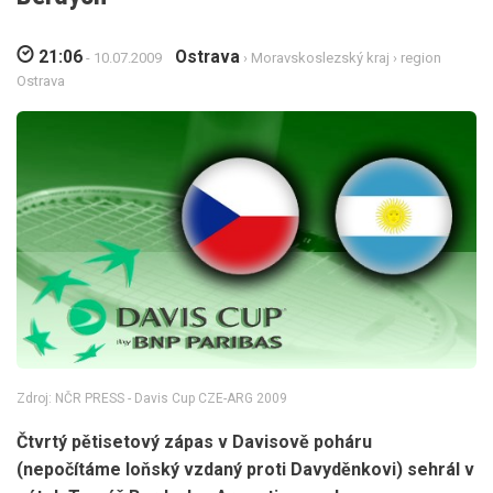
21:06
Ostrava
- 10.07.2009
›
Moravskoslezský kraj
›
region
Ostrava
Zdroj: NČR PRESS - Davis Cup CZE-ARG 2009
Čtvrtý pětisetový zápas v Davisově poháru
(nepočítáme loňský vzdaný proti Davyděnkovi) sehrál v