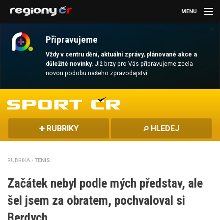
MENU
×
AKTUALITY
Připravujeme
KULTURA
Vždy v centru dění, aktuální zprávy, plánované akce a
důležité novinky.
Již brzy pro Vás připravujeme zcela
novou podobu našeho zpravodajství
SPORT
CESTOVÁNÍ
MAGAZÍN
RUBRIKY
HLEDEJ
DALŠÍ
RUBRIKA ›
TENIS
REGION
Začátek nebyl podle mých představ, ale
šel jsem za obratem, pochvaloval si
Berdych