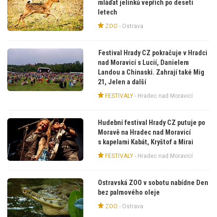
mláďat jelínků vepřích po deseti
letech
ZOO
-
Ostrava
Festival Hrady CZ pokračuje v Hradci
nad Moravicí s Lucií, Danielem
Landou a Chinaski. Zahrají také Mig
21, Jelen a další
FESTIVALY
-
Hradec nad Moravicí
Hudební festival Hrady CZ putuje po
Moravě na Hradec nad Moravicí
s kapelami Kabát, Kryštof a Mirai
FESTIVALY
-
Hradec nad Moravicí
Ostravská ZOO v sobotu nabídne Den
bez palmového oleje
ZOO
-
Ostrava