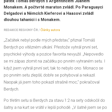
pátek Tomáš Berdych s Argentincem Juanem
Monakem. A počtvrté maraton zvládl. Po Paraguayci
Delgadovi a Němcích Kieferovi a Haasovi zvládl
dlouhou tahanici i s Monakem.
REDAKCE REGIONY ČR
/
Články autora
„Začátek nebyl podle mých představ,“ přiznal Tomáš
Berdych po vítězném utkání. Přestože vyhrál první set,
psychické výhody a pozice favorita nevyužil. „Nepovedlo
se mi zápas zlomit na začátku po prvním vyhraném setu. I
když jsem vyhrál první set, tak to nebylo ono. Monaco se
po prvním setu zlepšil, dobře se pohyboval a nekazil.
Naopak já jsem toho pokazil strašně moc,“ pokračoval
Berdych.
Po třetím setu si Berdych za stavu 1:2 na sety odskočil do
šatny a na kurt se vrátil v lepší pohodě. „V šatně jsem se po