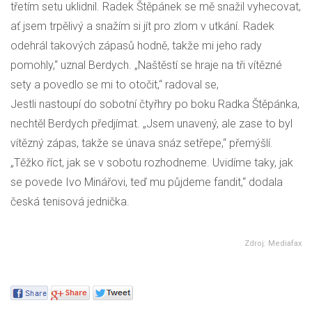
třetím setu uklidnil. Radek Štěpánek se mě snažil vyhecovat,
ať jsem trpělivý a snažím si jít pro zlom v utkání. Radek
odehrál takových zápasů hodně, takže mi jeho rady
pomohly,“ uznal Berdych. „Naštěstí se hraje na tři vítězné
sety a povedlo se mi to otočit,“ radoval se,
Jestli nastoupí do sobotní čtyřhry po boku Radka Štěpánka,
nechtěl Berdych předjímat. „Jsem unavený, ale zase to byl
vítězný zápas, takže se únava snáz setřepe,“ přemýšlí.
„Těžko říct, jak se v sobotu rozhodneme. Uvidíme taky, jak
se povede Ivo Minářovi, teď mu půjdeme fandit,“ dodala
česká tenisová jednička.
Zdroj: Mediafax