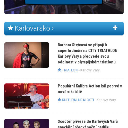
Karlovarsko ›
Barbora Strýcová se připojí k
superhrdinům na CITY TRIATHLON
Karlovy Vary a předvede svou
odolnost v olympijském triatlonu
TRIATLON
-
Karlovy Vary
Populární Kalibra Action bál poprvé v
novém kabátě
KULTURNÍ UDÁLOSTI
-
Karlovy Vary
Scooter přiveze do Karlových Varů
speciální předvánoční nadílku