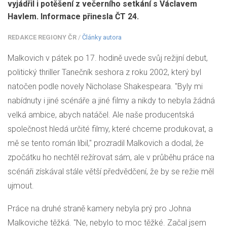
vyjádřil i potěšení z večerního setkání s Václavem
Havlem. Informace přinesla ČT 24.
REDAKCE REGIONY ČR
/
Články autora
Malkovich v pátek po 17. hodině uvede svůj režijní debut,
politický thriller Tanečník seshora z roku 2002, který byl
natočen podle novely Nicholase Shakespeara. "Byly mi
nabídnuty i jiné scénáře a jiné filmy a nikdy to nebyla žádná
velká ambice, abych natáčel. Ale naše producentská
společnost hledá určité filmy, které chceme produkovat, a
mě se tento román líbil," prozradil Malkovich a dodal, že
zpočátku ho nechtěl režírovat sám, ale v průběhu práce na
scénáři získával stále větší předvědčení, že by se režie měl
ujmout.
Práce na druhé straně kamery nebyla prý pro Johna
Malkoviche těžká. "Ne, nebylo to moc těžké. Začal jsem