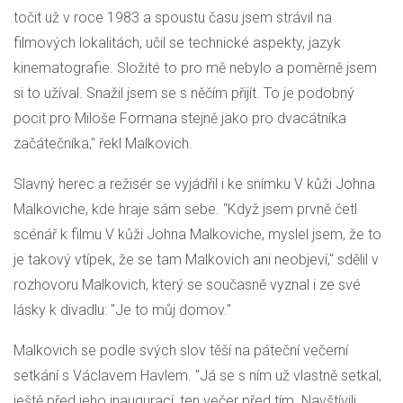
točit už v roce 1983 a spoustu času jsem strávil na
filmových lokalitách, učil se technické aspekty, jazyk
kinematografie. Složité to pro mě nebylo a poměrně jsem
si to užíval. Snažil jsem se s něčím přijít. To je podobný
pocit pro Miloše Formana stejně jako pro dvacátníka
začátečníka," řekl Malkovich.
Slavný herec a režisér se vyjádřil i ke snímku V kůži Johna
Malkoviche, kde hraje sám sebe. "Když jsem prvně četl
scénář k filmu V kůži Johna Malkoviche, myslel jsem, že to
je takový vtípek, že se tam Malkovich ani neobjeví," sdělil v
rozhovoru Malkovich, který se současně vyznal i ze své
lásky k divadlu: "Je to můj domov."
Malkovich se podle svých slov těší na páteční večerní
setkání s Václavem Havlem. "Já se s ním už vlastně setkal,
ještě před jeho inaugurací, ten večer před tím. Navštívili