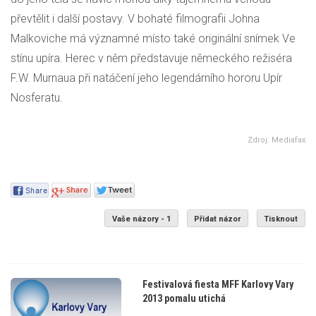
převtělit i další postavy. V bohaté filmografii Johna
Malkoviche má významné místo také originální snímek Ve
stínu upíra. Herec v něm představuje německého režiséra
F.W. Murnaua při natáčení jeho legendárního hororu Upír
Nosferatu.
Zdroj: Mediafax
Vaše názory - 1
Přidat názor
Tisknout
Festivalová fiesta MFF Karlovy Vary
2013 pomalu utichá