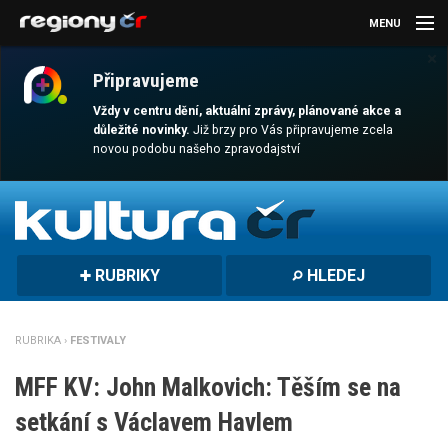
MENU
×
AKTUALITY
Připravujeme
KULTURA
Vždy v centru dění, aktuální zprávy, plánované akce a
důležité novinky.
Již brzy pro Vás připravujeme zcela
novou podobu našeho zpravodajství
SPORT
CESTOVÁNÍ
MAGAZÍN
RUBRIKY
HLEDEJ
DALŠÍ
REGION
RUBRIKA ›
FESTIVALY
MFF KV: John Malkovich: Těším se na
setkání s Václavem Havlem