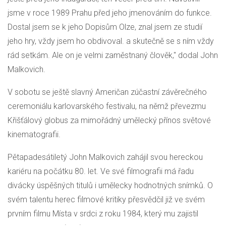
jsme v roce 1989 Prahu před jeho jmenováním do funkce.
Dostal jsem se k jeho Dopisům Olze, znal jsem ze studií
jeho hry, vždy jsem ho obdivoval. a skutečně se s ním vždy
rád setkám. Ale on je velmi zaměstnaný člověk," dodal John
Malkovich.
V sobotu se ještě slavný Američan zúčastní závěrečného
ceremoniálu karlovarského festivalu, na němž převezmu
Křišťálový globus za mimořádný umělecký přínos světové
kinematografii.
Pětapadesátiletý John Malkovich zahájil svou hereckou
kariéru na počátku 80. let. Ve své filmografii má řadu
divácky úspěšných titulů i umělecky hodnotných snímků. O
svém talentu herec filmové kritiky přesvědčil již ve svém
prvním filmu Místa v srdci z roku 1984, který mu zajistil