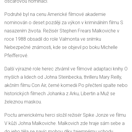
oscarovou nominaci.
Podruhé byl na cenu Americké filmové akademie
nominován o deset později za výkon v kriminálním filmu S
nasazením života. Režisér Stephen Frears Malkoviche v
roce 1988 obsadil do role Valmonta ve snímku
Nebezpečné známosti, kde se objevil po boku Michelle
Pfeifferové.
Další výrazné role herec ztvárnil ve filmové adaptaci knihy O
myších a lidech od Johna Steinbecka, thrilleru Mary Reilly,
akčním filmu Con Air, černé komedii Po přečtení spalte nebo
historických filmech Johanka z Arku, Libertin a Muž se
železnou maskou.
Poctu americkému herci složil režisér Spike Jonze ve filmu
V kůži Johna Malkoviche. Malkovich zde hraje sám sebe a
do jeho těla se navíc mohou díky tajemnému vchodu