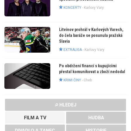
KONCERTY
-
Karlovy Vary
Litvínov prohrál v Karlových Varech,
do čela baráže se posunula pražská
Slavia
EXTRALIGA
-
Karlovy Vary
Po obdržení financí s kupujícími
přestal komunikovat a zboží nedodal
KRIMI ČINY
-
Cheb
HLEDEJ
FILM A TV
HUDBA
DIVADLO A TANEC
HISTORIE