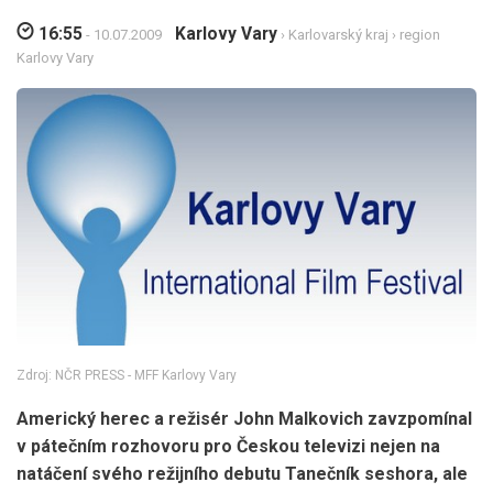
16:55
Karlovy Vary
- 10.07.2009
›
Karlovarský kraj
›
region
Karlovy Vary
Zdroj: NČR PRESS - MFF Karlovy Vary
Americký herec a režisér John Malkovich zavzpomínal
v pátečním rozhovoru pro Českou televizi nejen na
natáčení svého režijního debutu Tanečník seshora, ale