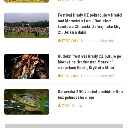
Festival Hrady CZ pokračuje v Hradci
nad Moravicí s Lucií, Danielem
Landou a Chinaski. Zahrají také Mig
21, Jelen a další
FESTIVALY
-
Hradec nad Moravicí
Hudební festival Hrady CZ putuje po
Moravě na Hradec nad Moravicí
s kapelami Kabát, Kryštof a Mirai
FESTIVALY
-
Hradec nad Moravicí
Ostravská ZOO v sobotu nabídne Den
bez palmového oleje
ZOO
-
Ostrava