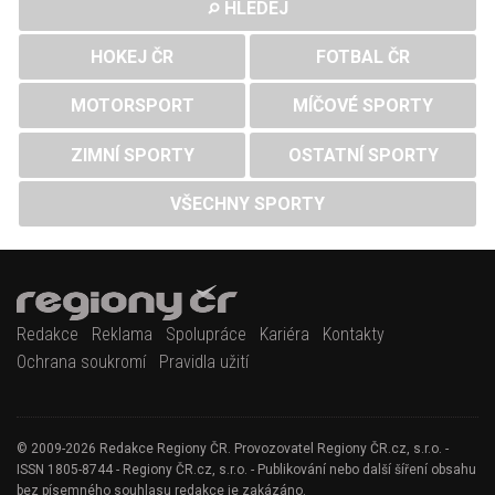
HLEDEJ
HOKEJ ČR
FOTBAL ČR
MOTORSPORT
MÍČOVÉ SPORTY
ZIMNÍ SPORTY
OSTATNÍ SPORTY
VŠECHNY SPORTY
Redakce
Reklama
Spolupráce
Kariéra
Kontakty
Ochrana soukromí
Pravidla užití
© 2009-2026 Redakce Regiony ČR. Provozovatel Regiony ČR.cz, s.r.o. -
ISSN 1805-8744 - Regiony ČR.cz, s.r.o. - Publikování nebo další šíření obsahu
bez písemného souhlasu redakce je zakázáno.