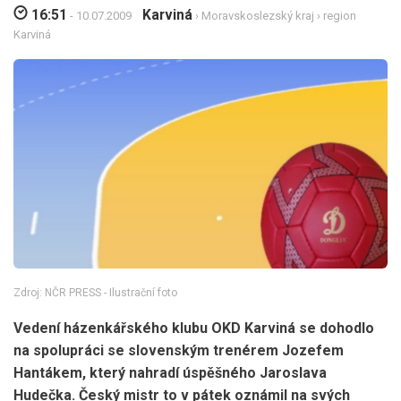
16:51
Karviná
- 10.07.2009
›
Moravskoslezský kraj
›
region
Karviná
Zdroj: NČR PRESS - Ilustrační foto
Vedení házenkářského klubu OKD Karviná se dohodlo
na spolupráci se slovenským trenérem Jozefem
Hantákem, který nahradí úspěšného Jaroslava
Hudečka. Český mistr to v pátek oznámil na svých