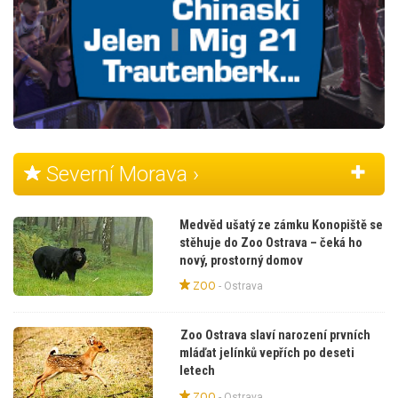
Severní Morava ›
Medvěd ušatý ze zámku Konopiště se
stěhuje do Zoo Ostrava – čeká ho
nový, prostorný domov
ZOO
-
Ostrava
Zoo Ostrava slaví narození prvních
mláďat jelínků vepřích po deseti
letech
ZOO
-
Ostrava