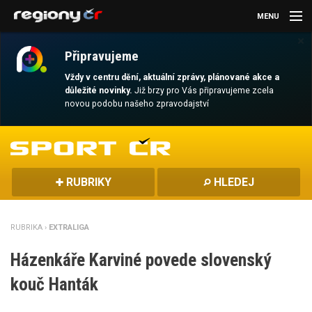
MENU
×
AKTUALITY
Připravujeme
KULTURA
Vždy v centru dění, aktuální zprávy, plánované akce a
důležité novinky.
Již brzy pro Vás připravujeme zcela
novou podobu našeho zpravodajství
SPORT
CESTOVÁNÍ
MAGAZÍN
RUBRIKY
HLEDEJ
DALŠÍ
RUBRIKA ›
EXTRALIGA
REGION
Házenkáře Karviné povede slovenský
kouč Hanták