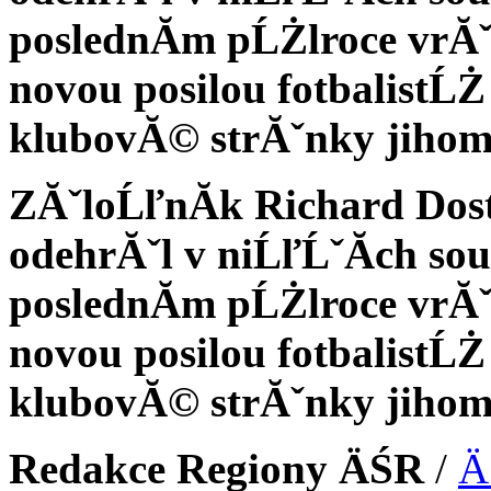
poslednĂ­m pĹŻlroce vrĂˇti
novou posilou fotbalistĹŻ
klubovĂ© strĂˇnky jiho
ZĂˇloĹľnĂ­k Richard Dost
odehrĂˇl v niĹľĹˇĂ­ch sou
poslednĂ­m pĹŻlroce vrĂˇti
novou posilou fotbalistĹŻ
klubovĂ© strĂˇnky jiho
Redakce Regiony ÄŚR
/
Ä