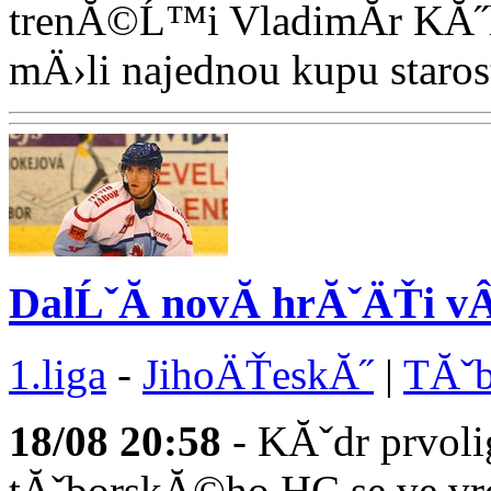
trenĂ©Ĺ™i VladimĂ­r KĂ
mÄ›li najednou kupu starostĂ
DalĹˇĂ­ novĂ­ hrĂˇÄŤi 
1.liga
-
JihoÄŤeskĂ˝
|
TĂˇb
18/08
20:58
- KĂˇdr prvoli
tĂˇborskĂ©ho HC se ve v