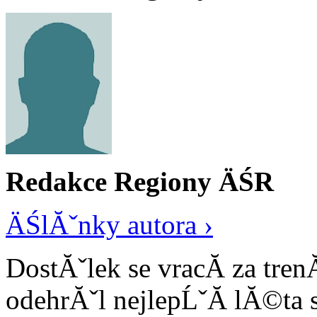
Redakce Regiony ÄŚR
ÄŚlĂˇnky autora ›
DostĂˇlek se vracĂ­ za tre
odehrĂˇl nejlepĹˇĂ­ lĂ©ta