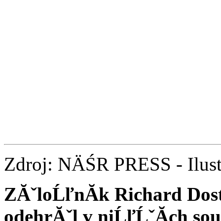
Zdroj: NÄŚR PRESS - Ilust
ZĂˇloĹľnĂ­k Richard Dost
odehrĂˇl v niĹľĹˇĂ­ch sou