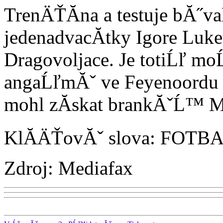
TrenÄŤĂ­na a testuje bĂ˝
jedenadvacĂ­tky Igore Luk
Dragovoljace. Je totiĹľ m
angaĹľmĂˇ ve Feyenoordu 
mohl zĂ­skat brankĂˇĹ™ Ma
KlĂ­ÄŤovĂˇ slova: FOTB
Zdroj: Mediafax