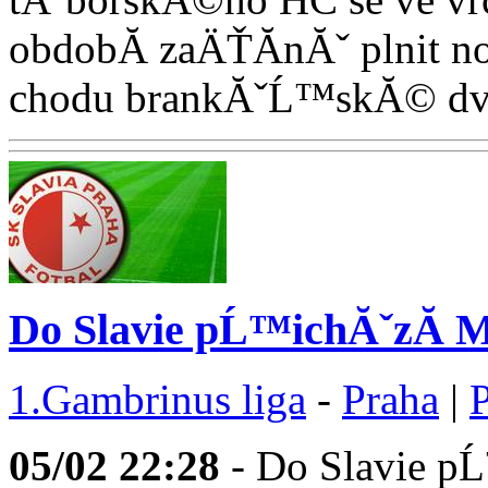
obdobĂ­ zaÄŤĂ­nĂˇ plnit
chodu brankĂˇĹ™skĂ© dvoj
Do Slavie pĹ™ichĂˇzĂ­ M
1.Gambrinus liga
-
Praha
|
05/02
22:28
- Do Slavie p