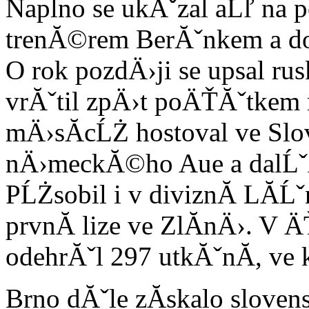
Naplno se ukĂˇzal aĹľ na 
trenĂ©rem BerĂˇnkem a dos
O rok pozdÄ›ji se upsal ru
vrĂˇtil zpÄ›t poÄŤĂˇtkem 
mÄ›sĂ­cĹŻ hostoval ve Sl
nÄ›meckĂ©ho Aue a dalĹˇĂ­
PĹŻsobil i v diviznĂ­ LĂ­Ĺˇ
prvnĂ­ lize ve ZlĂ­nÄ›. V
odehrĂˇl 297 utkĂˇnĂ­, ve 
Brno dĂˇle zĂ­skalo sloven