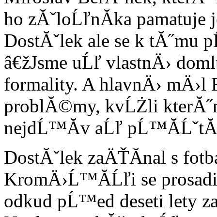
ho zĂˇloĹľnĂ­ka pamatuje j
DostĂˇlek ale se k tĂ˝mu 
â€žJsme uĹľ vlastnÄ› doml
formality. A hlavnÄ› mÄ›l
problĂ©my, kvĹŻli kterĂ
nejdĹ™Ă­v aĹľ pĹ™Ă­ĹˇtĂ­ 
DostĂˇlek zaÄŤĂ­nal s fotb
KromÄ›Ĺ™Ă­Ĺľi se prosadi
odkud pĹ™ed deseti lety z