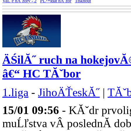
VaĹˇe nĂˇzory - 2
PĹ™idat nĂˇzor
Tisknout
ÄŚilĂ˝ ruch na hokejov
â€“ HC TĂˇbor
1.liga
-
JihoÄŤeskĂ˝
|
TĂˇb
15/01
09:56
- KĂˇdr prvo
muĹľstva vÂ poslednĂ­ do