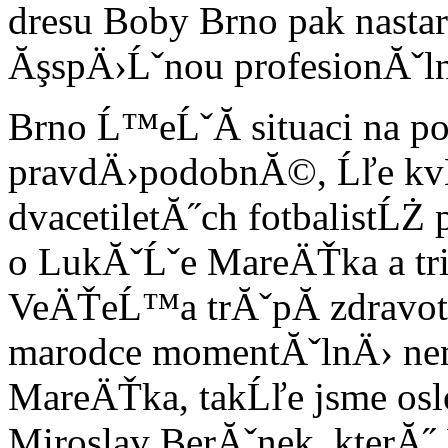
dresu Boby Brno pak nastar
ĂşspÄ›Ĺˇnou profesionĂˇln
Brno Ĺ™eĹˇĂ­ situaci na p
pravdÄ›podobnĂ©, Ĺľe kvĹŻ
dvacetiletĂ˝ch fotbalistĹ
o LukĂˇĹˇe MareÄŤka a tri
VeÄŤeĹ™a trĂˇpĂ­ zdravot
marodce momentĂˇlnÄ› ne
MareÄŤka, takĹľe jsme oslo
Miroslav BerĂˇnek, kterĂ˝