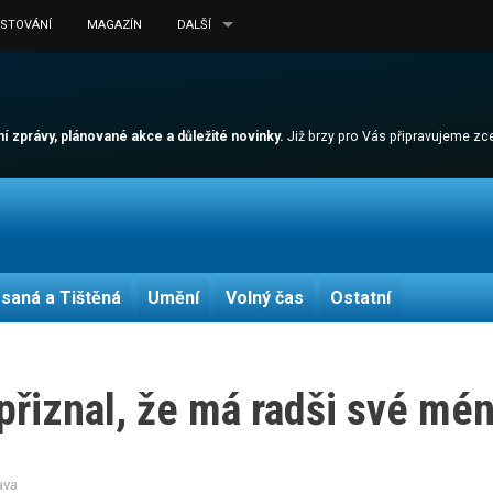
ESTOVÁNÍ
MAGAZÍN
DALŠÍ
lní zprávy, plánované akce a důležité novinky.
Již brzy pro Vás připravujeme z
saná a Tištěná
Umění
Volný čas
Ostatní
přiznal, že má radši své mé
ava