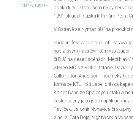
Články autora ›
popkultury. O tom jsem nikdy neuvažo
1991 skládal muziku k filmům Petra G
V Ostravě se Nyman těší na produkci 
Hudební festival Colours of Ostrava, k
nabízí svým návštěvníkům vystoupení 
či DJů na deseti scénách. Mezi hlavní 
Stereo MC´s z Velké Británie, David B
Cullum, Jon Anderson, jihoafrický hud
formace KTU, irští Jape, britská kap
Kaiser Band ze Spojených států americ
české scény jako jsou například muzika
Pavlíček, Jaromír Nohavica či skupin
Xindl X, Tata Bojs, NightWork a Vypsan