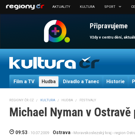
AKTUALITY
KULTURA
SPORT
C
Připravujeme
Vždy v centru dění, aktuá
Film a TV
Hudba
Divadlo a Tanec
Historie
P
REGIONY ČR.CZ
KULTURA
HUDBA
FESTIVALY
Michael Nyman v Ostravě 
09:53
Ostrava
- 10.07.2009
›
Moravskoslezský kraj
›
region Ostr