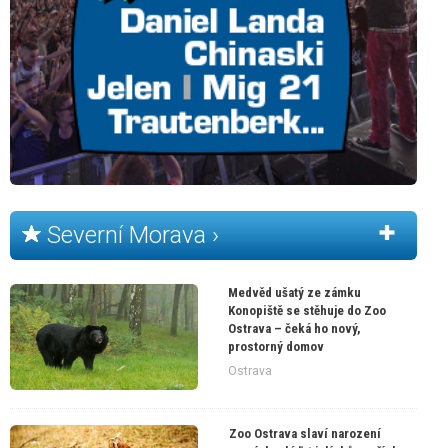
Severní Morava ›
Medvěd ušatý ze zámku
Konopiště se stěhuje do Zoo
Ostrava – čeká ho nový,
prostorný domov
Ostrava
Zoo Ostrava slaví narození