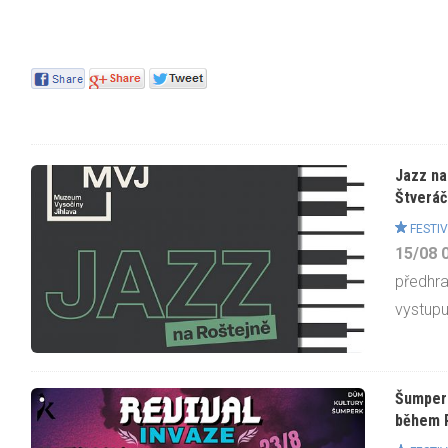
Jazz na
Štveráč
FESTIV
15/08
předhra
vystupuj
Šumpers
během R