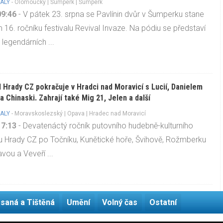
ALY
-
Olomoucký
|
Šumperk
| Šumperk
09:46
- V pátek 23. srpna se Pavlínin dvůr v Šumperku stane
m 16. ročníku festivalu Revival Invaze. Na pódiu se představí
 legendárních ...
l Hrady CZ pokračuje v Hradci nad Moravicí s Lucií, Danielem
a Chinaski. Zahrají také Mig 21, Jelen a další
ALY
-
Moravskoslezský
|
Opava
| Hradec nad Moravicí
17:13
- Devatenáctý ročník putovního hudebně-kulturního
lu Hrady CZ po Točníku, Kunětické hoře, Švihově, Rožmberku
avou a Veveří ...
saná a Tištěná
Umění
Volný čas
Ostatní