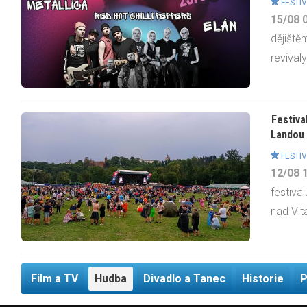
FESTIV
15/08
dějiště
revivaly
Festiva
Landou 
FESTIV
12/08
festiva
nad Vlt
Film a TV
Hudba
Divadlo a Tanec
Historie
P