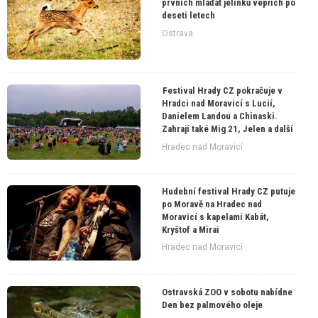
prvních mláďat jelínků vepřích po
deseti letech
Ostrava
Festival Hrady CZ pokračuje v
Hradci nad Moravicí s Lucií,
Danielem Landou a Chinaski.
Zahrají také Mig 21, Jelen a další
Hradec nad Moravicí
Hudební festival Hrady CZ putuje
po Moravě na Hradec nad
Moravicí s kapelami Kabát,
Kryštof a Mirai
Hradec nad Moravicí
Ostravská ZOO v sobotu nabídne
Den bez palmového oleje