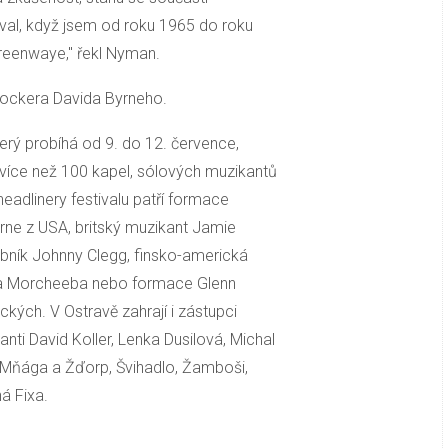
val, když jsem od roku 1965 do roku
reenwaye," řekl Nyman.
rockera Davida Byrneho.
terý probíhá od 9. do 12. července,
více než 100 kapel, sólových muzikantů
headlinery festivalu patří formace
yrne z USA, britský muzikant Jamie
ebník Johnny Clegg, finsko-americká
ela Morcheeba nebo formace Glenn
kých. V Ostravě zahrají i zástupci
nti David Koller, Lenka Dusilová, Michal
y Mňága a Žďorp, Švihadlo, Žamboši,
á Fixa.