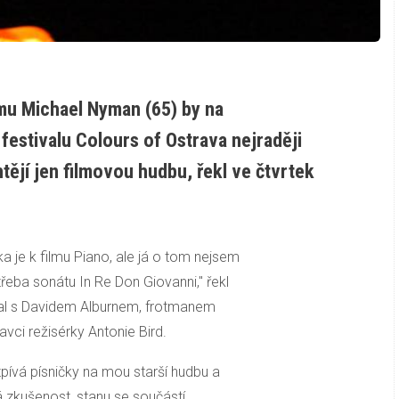
smu Michael Nyman (65) by na
estivalu Colours of Ostrava nejraději
ějí jen filmovou hudbu, řekl ve čtvrtek
a je k filmu Piano, ale já o tom nejsem
eba sonátu In Re Don Giovanni," řekl
al s Davidem Alburnem, frotmanem
avci režisérky Antonie Bird.
ívá písničky na mou starší hudbu a
á zkušenost, stanu se součástí