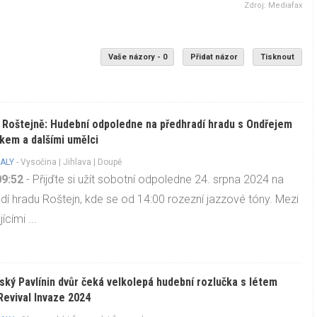
Zdroj: Mediafax
Vaše názory - 0
Přidat názor
Tisknout
 Roštejně: Hudební odpoledne na předhradí hradu s Ondřejem
kem a dalšími umělci
ALY
-
Vysočina
|
Jihlava
| Doupě
09:52
- Přijďte si užít sobotní odpoledne 24. srpna 2024 na
dí hradu Roštejn, kde se od 14:00 rozezní jazzové tóny. Mezi
ícími ...
ký Pavlínin dvůr čeká velkolepá hudební rozlučka s létem
evival Invaze 2024