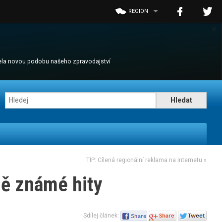
REGION
×
cela novou podobu našeho zpravodajství
TIP: Cílená regionální reklama na internetu
»
ně známé hity
Sdílej článek: