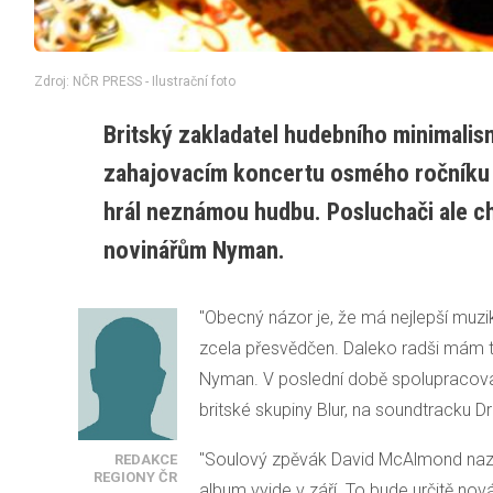
Zdroj: NČR PRESS - Ilustrační foto
Britský zakladatel hudebního minimali
zahajovacím koncertu osmého ročníku f
hrál neznámou hudbu. Posluchači ale cht
novinářům Nyman.
"Obecný názor je, že má nejlepší muzik
zcela přesvědčen. Daleko radši mám tř
Nyman. V poslední době spolupracov
britské skupiny Blur, na soundtracku Dr
"Soulový zpěvák David McAlmond nazp
REDAKCE
REGIONY ČR
album vyjde v září. To bude určitě nov